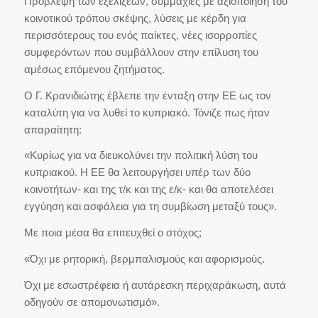
Πρόβλεψη των εξελίξεων, συμμαχίες με αξιοποίηση του
κοινοτικού τρόπου σκέψης, λύσεις με κέρδη για
περισσότερους του ενός παίκτες, νέες ισορροπίες
συμφερόντων που συμβάλλουν στην επίλυση του
αμέσως επόμενου ζητήματος.
Ο Γ. Κρανιδιώτης έβλεπε την ένταξη στην ΕΕ ως τον
καταλύτη για να λυθεί το κυπριακό. Τόνιζε πως ήταν
απαραίτητη:
«Κυρίως για να διευκολύνει την πολιτική λύση του
κυπριακού. Η ΕΕ θα λειτουργήσει υπέρ των δύο
κοινοτήτων- και της τ/κ και της ε/κ- και θα αποτελέσει
εγγύηση και ασφάλεια για τη συμβίωση μεταξύ τους».
Με ποια μέσα θα επιτευχθεί ο στόχος;
«Όχι με ρητορική, βερμπαλισμούς και αφορισμούς.
Όχι με εσωστρέφεια ή αυτάρεσκη περιχαράκωση, αυτά
οδηγούν σε απομονωτισμό».