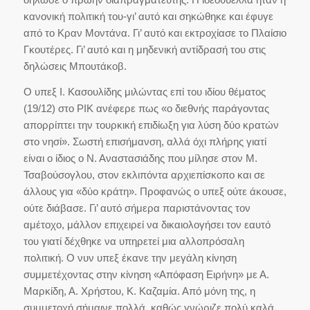
κανονική πολιτική του-γι’ αυτό και σηκώθηκε και έφυγε
από το Κραν Μοντάνα. Γι’ αυτό και εκτροχίασε το Πλαίσιο
Γκουτέρες. Γι’ αυτό και η μηδενική αντίδρασή του στις
δηλώσεις Μπουτάκοβ.
Ο υπεξ Ι. Κασουλίδης μιλώντας επί του ιδίου θέματος
(19/12) στο ΡΙΚ ανέφερε πως «ο διεθνής παράγοντας
απορρίπτει την τουρκική επιδίωξη για λύση δύο κρατών
στο νησί». Σωστή επισήμανση, αλλά όχι πλήρης γιατί
είναι ο ίδιος ο Ν. Αναστασιάδης που μίλησε στον Μ.
Τσαβούσογλου, στον εκλιπόντα αρχιεπίσκοπο και σε
άλλους για «δύο κράτη». Προφανώς ο υπεξ ούτε άκουσε,
ούτε διάβασε. Γι’ αυτό σήμερα παριστάνοντας τον
αμέτοχο, μάλλον επιχειρεί να δικαιολογήσει τον εαυτό
του γιατί δέχθηκε να υπηρετεί μια αλλοπρόσαλη
πολιτική. Ο νυν υπεξ έκανε την μεγάλη κίνηση
συμμετέχοντας στην κίνηση «Απόφαση Ειρήνη» με Α.
Μαρκίδη, Α. Χρήστου, Κ. Καζαμία. Από μόνη της, η
συμμετοχή σήμαινε πολλά, καθώς γνώριζε πολύ καλά