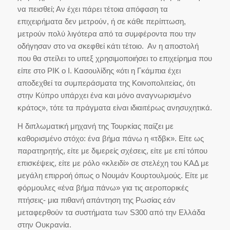
να πεισθεί; Αν έχει πάρει τέτοια απόφαση τα
επιχειρήματα δεν μετρούν, ή σε κάθε περίπτωση,
μετρούν πολύ λιγότερα από τα συμφέροντα που την
οδήγησαν στο να σκεφθεί κάτι τέτοιο. Αν η αποστολή
που θα στείλει το υπεξ χρησιμοποιήσει το επιχείρημα που
είπε στο ΡΙΚ ο Ι. Κασουλίδης «ότι η Γκάμπια έχει
αποδεχθεί τα συμπεράσματα της Κοινοπολιτείας, ότι
στην Κύπρο υπάρχει ένα και μόνο αναγνωρισμένο
κράτος», τότε τα πράγματα είναι ιδιαιτέρως ανησυχητικά.
Η διπλωματική μηχανή της Τουρκίας παίζει με
καθορισμένο στόχο: ένα βήμα πάνω η «τδβκ». Είτε ως
παρατηρητής, είτε με διμερείς σχέσεις, είτε με επί τόπου
επισκέψεις, είτε με ρόλο «κλειδί» σε στελέχη του ΚΑΔ με
μεγάλη επιρροή όπως ο Νουμάν Κουρτουλμούς. Είτε με
φόρμουλες «ένα βήμα πάνω» για τις αεροπορικές
πτήσεις- μια πιθανή απάντηση της Ρωσίας εάν
μεταφερθούν τα συστήματα των S300 από την Ελλάδα
στην Ουκρανία.