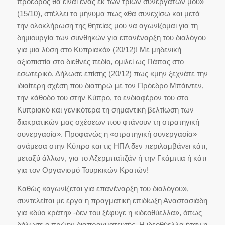
πρόεδρος θα είναι ένας εκ των τριών συνεργατών μου»
(15/10), στέλλει το μήνυμα πως «θα συνεχίσω και μετά
την ολοκλήρωση της θητείας μου να αγωνίζομαι για τη
δημιουργία των συνθηκών για επανέναρξη του διαλόγου
για μια λύση στο Κυπριακό» (20/12)! Με μηδενική
αξιοπιστία στο διεθνές πεδίο, ομιλεί ως Πάπας στο
εσωτερικό. Δήλωσε επίσης (20/12) πως «μην ξεχνάτε την
ιδιαίτερη σχέση που διατηρώ με τον Πρόεδρο Μπάιντεν,
την κάθοδο του στην Κύπρο, το ενδιαφέρον του στο
Κυπριακό και γενικότερα τη σημαντική βελτίωση των
διακρατικών μας σχέσεων που φτάνουν τη στρατηγική
συνεργασία». Προφανώς η «στρατηγική συνεργασία»
ανάμεσα στην Κύπρο και τις ΗΠΑ δεν περιλαμβάνει κάτι,
μεταξύ άλλων, για το Αζερμπαϊτζάν ή την Γκάμπια ή κάτι
για τον Οργανισμό Τουρκικών Κρατών!
Καθώς «αγωνίζεται για επανέναρξη του διαλόγου»,
συντελείται με έργα η πραγματική επιδίωξη Αναστασιάδη
για «δύο κράτη» -δεν του ξέφυγε η «ιδεοθύελλα», όπως
δήλωσε ο πρώην διαπραγματευτής. Η ιδεοθύελλα ήταν η