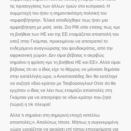
τις προσεγγίσεις των άλλων τριών στο κυπριακό. Η
συμμετοχή του ήταν η σημαντικότερη πολιτική του
«αμφισβήτηση». Τελικά αποδείχθηκε πως ήταν μια
αμφισβήτηση με μισή αιτία. Στο ΡΙΚ είπε επίσης πως «με
τη βοήθεια των ΗΕ και της ΕΕ ετοιμάζεται αποστολή του
υπεξ στην Γκάμπια, προκειμένου να αποτραπεί το
ενδεχόμενο αναγνώρισης του ψευδοκράτος, από την
αφρικανική χώρα». Δεν είμαι βέβαιος τι ακριβώς
σημαίνει η φράση «με τη βοήθεια ΗΕ και ΕΕ». Αλλά είμαι
βέβαιος ότι αν ο ίδιος είχε το θάρρος να μιλούσε δημόσια
στην κατάλληλη ώρα, ο Αναστασιάδης δεν θα κατέληγε
να συζητά «δύο κράτη» με Τσαβούσογλου! Ούτε ότι θα
ερχόταν ο ίδιος να λέει πως ετοιμάζει αποστολές στη
Γκάμπια για να αποτρέψει τα «δύο κράτη» που ζητά
(τώρα) η τ/κ πλευρά!
Αλλά τι σημαίνει στη σημερινή εποχή «στέλλω
αποστολές;». Απολύτως τίποτε. Μήπως η συγκεκριμένη
χώρα χρειάζεται να ακούσει επί τόπου επιχειρήματα για