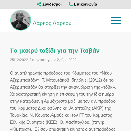
Σύνδεσμοι
Επικοινωνία
Tο μακρύ ταξίδι για την Ταϊβάν
/
25/12/2022
στην κατηγορία
Άρθρα 2022
Ο αναπληρωτής πρόεδρος του Κόμματος του «Νέου
Αζερμπαϊτζάν», Τ. Μπουτάκοβ, δηλώνει (20/12) ότι το
Αζερμπαϊτζάν θα στηρίξει την αναγνώριση της «τδβκ».
Χαρακτηριστική κίνηση η επίσκεψή του την ίδια ημέρα
στην κατεχόμενη Αμμόχωστο μαζί με τον αν. πρόεδρο
του Κόμματος Δικαιοσύνης και Ανάπτυξης (AKΡ) της
Τουρκίας, Ν. Κουρτουλμούς και τον ΓΓ του Κόμματος
Εθνικής Ενότητας (ΚΕΕ), Ο. Χασίπογλου, (πηγή:
«Κίμπρις»). Εξίσου σημαντική κίνηση: ο αντιπρόεδρος