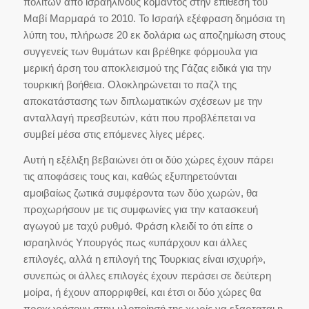
πολιτών από ισραηλινούς κομάντος στην επίθεση του
Μαβί Μαρμαρά το 2010. Το Ισραήλ εξέφραση δημόσια τη
λύπη του, πλήρωσε 20 εκ δολάρια ως αποζημίωση στους
συγγενείς των θυμάτων και βρέθηκε φόρμουλα για
μερική άρση του αποκλεισμού της Γάζας ειδικά για την
τουρκική βοήθεια. Ολοκληρώνεται το παζλ της
αποκατάστασης των διπλωματικών σχέσεων με την
ανταλλαγή πρεσβευτών, κάτι που προβλέπεται να
συμβεί μέσα στις επόμενες λίγες μέρες.
Αυτή η εξέλιξη βεβαιώνει ότι οι δύο χώρες έχουν πάρει
τις αποφάσεις τους και, καθώς εξυπηρετούνται
αμοιβαίως ζωτικά συμφέροντα των δύο χωρών, θα
προχωρήσουν με τις συμφωνίες για την κατασκευή
αγωγού με ταχύ ρυθμό. Φράση κλειδί το ότι είπε ο
ισραηλινός Υπουργός πως «υπάρχουν και άλλες
επιλογές, αλλά η επιλογή της Τουρκιας είναι ισχυρή»,
συνεπώς οι άλλες επιλογές έχουν περάσει σε δεύτερη
μοίρα, ή έχουν απορριφθεί, και έτσι οι δύο χώρες θα
προχωρήσουν στην υλοποίησή της χωρίς να εξαρταται η