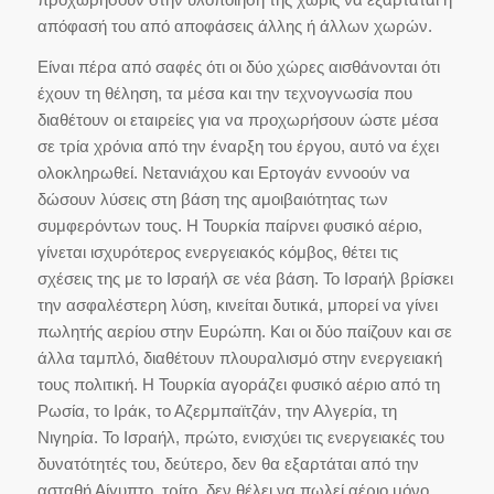
απόφασή του από αποφάσεις άλλης ή άλλων χωρών.
Είναι πέρα από σαφές ότι οι δύο χώρες αισθάνονται ότι
έχουν τη θέληση, τα μέσα και την τεχνογνωσία που
διαθέτουν οι εταιρείες για να προχωρήσουν ώστε μέσα
σε τρία χρόνια από την έναρξη του έργου, αυτό να έχει
ολοκληρωθεί. Νετανιάχου και Ερτογάν εννοούν να
δώσουν λύσεις στη βάση της αμοιβαιότητας των
συμφερόντων τους. Η Τουρκία παίρνει φυσικό αέριο,
γίνεται ισχυρότερος ενεργειακός κόμβος, θέτει τις
σχέσεις της με το Ισραήλ σε νέα βάση. Το Ισραήλ βρίσκει
την ασφαλέστερη λύση, κινείται δυτικά, μπορεί να γίνει
πωλητής αερίου στην Ευρώπη. Και οι δύο παίζουν και σε
άλλα ταμπλό, διαθέτουν πλουραλισμό στην ενεργειακή
τους πολιτική. Η Τουρκία αγοράζει φυσικό αέριο από τη
Ρωσία, το Ιράκ, το Αζερμπαϊτζάν, την Αλγερία, τη
Νιγηρία. Το Ισραήλ, πρώτο, ενισχύει τις ενεργειακές του
δυνατότητές του, δεύτερο, δεν θα εξαρτάται από την
ασταθή Αίγυπτο, τρίτο, δεν θέλει να πωλεί αέριο μόνο