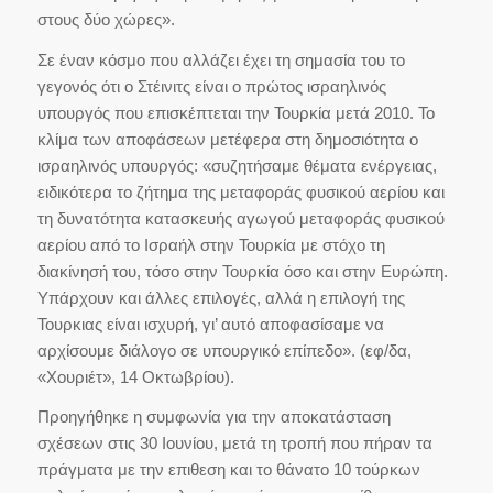
στους δύο χώρες».
Σε έναν κόσμο που αλλάζει έχει τη σημασία του το
γεγονός ότι ο Στέινιτς είναι ο πρώτος ισραηλινός
υπουργός που επισκέπτεται την Τουρκία μετά 2010. Το
κλίμα των αποφάσεων μετέφερα στη δημοσιότητα ο
ισραηλινός υπουργός: «συζητήσαμε θέματα ενέργειας,
ειδικότερα το ζήτημα της μεταφοράς φυσικού αερίου και
τη δυνατότητα κατασκευής αγωγού μεταφοράς φυσικού
αερίου από το Ισραήλ στην Τουρκία με στόχο τη
διακίνησή του, τόσο στην Τουρκία όσο και στην Ευρώπη.
Υπάρχουν και άλλες επιλογές, αλλά η επιλογή της
Τουρκιας είναι ισχυρή, γι’ αυτό αποφασίσαμε να
αρχίσουμε διάλογο σε υπουργικό επίπεδο». (εφ/δα,
«Χουριέτ», 14 Οκτωβρίου).
Προηγήθηκε η συμφωνία για την αποκατάσταση
σχέσεων στις 30 Ιουνίου, μετά τη τροπή που πήραν τα
πράγματα με την επιθεση και το θάνατο 10 τούρκων