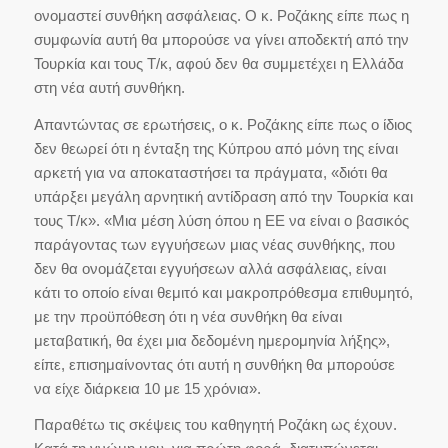
ονομαστεί συνθήκη ασφάλειας. Ο κ. Ροζάκης είπε πως η
συμφωνία αυτή θα μπορούσε να γίνει αποδεκτή από την
Τουρκία και τους Τ/κ, αφού δεν θα συμμετέχει η Ελλάδα
στη νέα αυτή συνθήκη.
Απαντώντας σε ερωτήσεις, ο κ. Ροζάκης είπε πως ο ίδιος
δεν θεωρεί ότι η ένταξη της Κύπρου από μόνη της είναι
αρκετή για να αποκαταστήσει τα πράγματα, «διότι θα
υπάρξει μεγάλη αρνητική αντίδραση από την Τουρκία και
τους Τ/κ». «Μια μέση λύση όπου η ΕΕ να είναι ο βασικός
παράγοντας των εγγυήσεων μιας νέας συνθήκης, που
δεν θα ονομάζεται εγγυήσεων αλλά ασφάλειας, είναι
κάτι το οποίο είναι θεμιτό και μακροπρόθεσμα επιθυμητό,
με την προϋπόθεση ότι η νέα συνθήκη θα είναι
μεταβατική, θα έχει μια δεδομένη ημερομηνία λήξης»,
είπε, επισημαίνοντας ότι αυτή η συνθήκη θα μπορούσε
να είχε διάρκεια 10 με 15 χρόνια».
Παραθέτω τις σκέψεις του καθηγητή Ροζάκη ως έχουν.