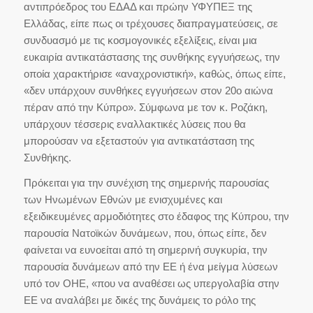
αντιπρόεδρος του ΕΔΑΔ και πρώην ΥΦΥΠΕΞ της
Ελλάδας, είπε πως οι τρέχουσες διαπραγματεύσεις, σε
συνδυασμό με τις κοσμογονικές εξελίξεις, είναι μια
ευκαιρία αντικατάστασης της συνθήκης εγγυήσεως, την
οποία χαρακτήρισε «αναχρονιστική», καθώς, όπως είπε,
«δεν υπάρχουν συνθήκες εγγυήσεων στον 20ο αιώνα
πέραν από την Κύπρο». Σύμφωνα με τον κ. Ροζάκη,
υπάρχουν τέσσερις εναλλακτικές λύσεις που θα
μπορούσαν να εξεταστούν για αντικατάσταση της
Συνθήκης.
Πρόκειται για την συνέχιση της σημερινής παρουσίας
των Ηνωμένων Εθνών με ενισχυμένες και
εξειδικευμένες αρμοδιότητες στο έδαφος της Κύπρου, την
παρουσία Νατοϊκών δυνάμεων, που, όπως είπε, δεν
φαίνεται να ευνοείται από τη σημερινή συγκυρία, την
παρουσία δυνάμεων από την ΕΕ ή ένα μείγμα λύσεων
υπό τον ΟΗΕ, «που να αναθέσει ως υπεργολαβία στην
ΕΕ να αναλάβει με δικές της δυνάμεις το ρόλο της