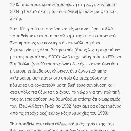
1999, που προέβλεπαν προσφυγή στη Χάγη εάν ως το
2004 η Ελλάδα και η Τουρκία δεν έβρισκαν μεταξύ τους
λύση).
Στην Κύπρο θα μπορούσε κανείς να αναφέρει πολλά
παραδείγματα από τη συνολική ιστορία του κυπριακού.
Σκοπιμότητες για εσωτερική κατανάλωση ή και
δημαγωγία μεγάλου βεληνεκούς (όπως λ.χ. η περιπέτεια
με τους πυραύλους S300). Ακόμα χειρότερα ότι το Εθνικό
Συμβούλιο (για 30 τόσα χρόνια) δεν έχει κατακτήσει ένα
μίνιμουμ επίπεδο συγκλίσεων, ένα έργο πολιτικής
«κληρονομιάς» πάνω στο οποίο θα μπορούσαν τα
κόμματα να εργαστούν με τη δική τους συναίνεση και
στα υπόλοιπα θέματα να έχουν το χώρο για την πολιτική
τους αντιπαράθεση. Ας θυμηθούμε επίσης ότι ο χειρισμός
των Ιδεών/Χάρτη Γκάλι το 1992 ήταν άμεσα εξαρτημένος
από τις (πρόχειρες) εκλογικές συμμαχίες του 1993.
Τα παραδείγματα είναι ενδεικτικά μιας πρακτικής που
δείχνει πως όταν υπήρχε υπευθυνότητα υπάρχουν και