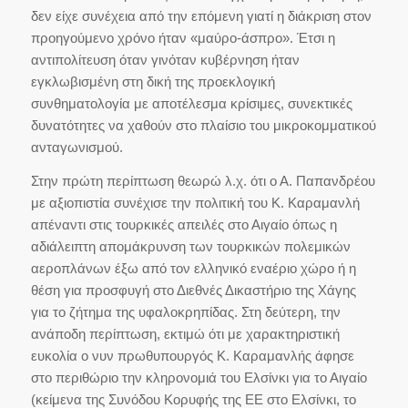
δεν είχε συνέχεια από την επόμενη γιατί η διάκριση στον
προηγούμενο χρόνο ήταν «μαύρο-άσπρο». Έτσι η
αντιπολίτευση όταν γινόταν κυβέρνηση ήταν
εγκλωβισμένη στη δική της προεκλογική
συνθηματολογία με αποτέλεσμα κρίσιμες, συνεκτικές
δυνατότητες να χαθούν στο πλαίσιο του μικροκομματικού
ανταγωνισμού.
Στην πρώτη περίπτωση θεωρώ λ.χ. ότι ο Α. Παπανδρέου
με αξιοπιστία συνέχισε την πολιτική του Κ. Καραμανλή
απέναντι στις τουρκικές απειλές στο Αιγαίο όπως η
αδιάλειπτη απομάκρυνση των τουρκικών πολεμικών
αεροπλάνων έξω από τον ελληνικό εναέριο χώρο ή η
θέση για προσφυγή στο Διεθνές Δικαστήριο της Χάγης
για το ζήτημα της υφαλοκρηπίδας. Στη δεύτερη, την
ανάποδη περίπτωση, εκτιμώ ότι με χαρακτηριστική
ευκολία ο νυν πρωθυπουργός Κ. Καραμανλής άφησε
στο περιθώριο την κληρονομιά του Ελσίνκι για το Αιγαίο
(κείμενα της Συνόδου Κορυφής της ΕΕ στο Ελσίνκι, το