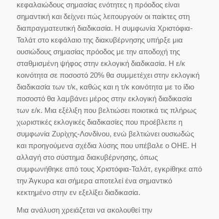
κεφαλαιώδους σημασίας ενότητες η πρόοδος είναι
σημαντική και δείχνει πώς λειτουργούν οι παίκτες στη
διαπραγματευτική διαδικασία. Η συμφωνία Χριστόφια-
Ταλάτ στο κεφάλαιο της διακυβέρνησης υπήρξε μια
ουσιώδους σημασίας πρόοδος με την αποδοχή της
σταθμισμένη ψήφος στην εκλογική διαδικασία. Η ε/κ
κοινότητα σε ποσοστό 20% θα συμμετέχει στην εκλογική
διαδικασία των τ/κ, καθώς και η τ/κ κοινότητα με το ίδιο
ποσοστό θα λαμβάνει μέρος στην εκλογική διαδικασία
των ε/κ. Μια εξέλιξη που βελτιώσει ποιοτικά τις πλήρως
χωριστικές εκλογικές διαδικασίες που προέβλεπε η
συμφωνία Ζυρίχης-Λονδίνου, ενώ βελτιώνει ουσιωδώς
και προηγούμενα σχέδια λύσης που υπέβαλε ο ΟΗΕ. Η
αλλαγή στο σύστημα διακυβέρνησης, όπως
συμφωνήθηκε από τους Χριστόφια-Ταλάτ, εγκρίθηκε από
την Άγκυρα και σήμερα αποτελεί ένα σημαντικό
κεκτημένο στην εν εξελίξει διαδικασία.
Μια ανάλυση χρειάζεται να ακολουθεί την