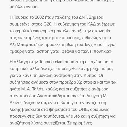
με άλλο όνομα.
Η Τουρκία το 2002 ήταν πελάτης του ΔΝΤ. Σήμερα
συμμετέχει στους G20. Η κυβέρνηση του ΚΑΔ ανέτρεψε
το κεμαλικό οικονομικό μοντέλο, άνοιξε την οικονομία
στις εκτεταμένες αποκρατικοποιήσεις, πιθανώς γιατί ο
Αλί Μπαμπατζιάν πρόσεξε τη θέση του Τενχ Ξιαο Πινγκ:
«μαύρη γάτα, άσπρη γάτα, φτάνει να πιάνει ποντίκια».
Η αλλαγή στην Τουρκία είναι σημαντική σε σχέση με το
κυπριακό, αλλά δεν έχει αποδειχθεί ικανή, μέχρι τώρα,
για να κάνει τη μεγάλη ανατροπή στην Κύπρο. Οι
συζητήσεις ανάμεσα στον πρόεδρο Χριστόφια και τον τ/κ
ηγέτη Μ. Α. Ταλάτ, καθώς και οι συζητήσεις ανάμεσα
στον πρόεδρο Αναστασιάδη και τον νέο τ/κ ηγέτη Μ.
Ακιντζί δείχνουν ότι, ενώ η βάση για την αναζήτηση
λύσης βρίσκεται στα ψηφίσματα του ΟΗΕ, ορισμένες
προσεγγίσεις δεν ταυτίζονται, γι’ αυτό και η συζήτηση για
αναζήτηση λύσης συνεχίζεται. Σε ορισμένες