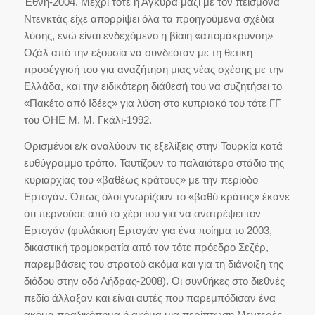
Έθνη-2004. Μέχρι τότε η Άγκυρα μαζί με τον πείσμονα
Ντενκτάς είχε απορρίψει όλα τα προηγούμενα σχέδια
λύσης, ενώ είναι ενδεχόμενο η βίαιη «απομάκρυνση»
Οζάλ από την εξουσία να συνδεόταν με τη θετική
προσέγγισή του για αναζήτηση μιας νέας σχέσης με την
Ελλάδα, και την ειδικότερη διάθεσή του να συζητήσει το
«Πακέτο από Ιδέες» για λύση στο κυπριακό του τότε ΓΓ
του ΟΗΕ Μ. Μ. Γκάλι-1992.
Ορισμένοι ε/κ αναλύουν τις εξελίξεις στην Τουρκία κατά
ευθύγραμμο τρόπο. Ταυτίζουν το παλαιότερο στάδιο της
κυριαρχίας του «βαθέως κράτους» με την περίοδο
Ερτογάν. Όπως όλοι γνωρίζουν το «βαθύ κράτος» έκανε
ότι περνούσε από το χέρι του για να ανατρέψει τον
Ερτογάν (φυλάκιση Ερτογάν για ένα ποίημα το 2003,
δικαστική τρομοκρατία από τον τότε πρόεδρο Σεζέρ,
παρεμβάσεις του στρατού ακόμα και για τη διάνοιξη της
διόδου στην οδό Λήδρας-2008). Οι συνθήκες στο διεθνές
πεδίο άλλαξαν και είναι αυτές που παρεμπόδισαν ένα
ακόμα πραξικόπημα ή ακόμα μια περίπτωση Μεντερές