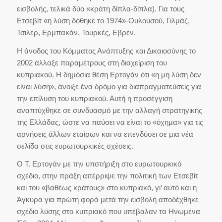
εισβολής, τελικά δύο «κράτη δίπλα-δίπλα). Για τους
Ετσεβίτ «η λύση δόθηκε το 1974»-Ουλουσού, Γιλμάζ,
Τσιλέρ, Ερμπακάν, Τουρκές, Εβρέν.
Η άνοδος του Κόμματος Ανάπτυξης και Δικαιοσύνης το
2002 άλλαξε παραμέτρους στη διαχείριση του
κυπριακού. Η δημόσια θέση Ερτογάν ότι «η μη λύση δεν
είναι λύση», άνοιξε ένα δρόμο για διαπραγματεύσεις για
την επίλυση του κυπριακού. Αυτή η προσέγγιση
αναπτύχθηκε σε συνδυασμό με την αλλαγή στρατηγικής
της Ελλάδας, ώστε να παύσει να είναι το «όχημα» για τις
αρνήσεις άλλων εταίρων και να επενδύσει σε μια νέα
σελίδα στις ευρωτουρκικές σχέσεις.
Ο Τ. Ερτογάν με την υπστήριξη στο ευρωτουρκικό
σχέδιο, στην πράξη απέρριψε την πολιτική των Ετσεβίτ
και του «βαθέως κράτους» στο κυπριακό, γι’ αυτό και η
Άγκυρα για πρώτη φορά μετά την εισβολή αποδέχθηκε
σχέδιο λύσης στο κυπριακό που υπέβαλαν τα Ηνωμένα