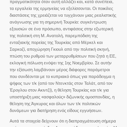
πραγματικότητα όταν αυτή αλλάζει και, κατά συνέπεια,
τα εργαλεία της ερμηνείας να εξελίσσονται. Οι ποικίλες
διαστάσεις της χρειάζεται να τυγχάνουν μιας ρεαλιστικής
ανάγνωσης για τη σημερινή Τουρκία: συγκέντρωση
εξουσιών σε ένα πρόσωπο, αντιφάσεις στην εξωτερική
της πολιτική στη Μ. Ανατολή, παρεμπόδιση της
ενταξιακής πορείας της Τουρκίας από Μέρκελ και
Σαρκοζί, αποχώρηση Γκιουλ από την πολιτική σκηνή,
πτώση του ρυθμού των μεταρρυθμίσεων που ζητά η ΕΕ,
εκλογική πόλωση ενόψει της 1ης Νοεμβρίου. Σε αυτήν
την εξίσωση λαμβάνουν μέρος διάφορες παράμετροι
που συνδέονται με το κυπριακό όπως για παράδειγμα η
ψήφος των τ/κ (από τον Ντενκτάς στον Ταλάτ, από τον
Έρογλου στον Ακιντζί), η θέληση Τουρκίας και τ/κ για
υποστήριξη μιας «ασφαλούς» διζωνικής ομοσπονδίας, η
θέληση της Άγκυρας και όλων των τ/κ πολιτικών
δυνάμεων για διατήρηση ενός είδους εγγυήσεων.
Αυτά τα στοιχεία δείχνουν ότι η διαπραγμάτευση σήμερα