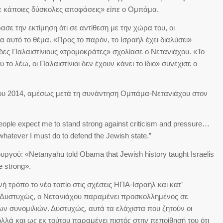
τε κάποιες δύσκολες αποφάσεις» είπε ο Ομπάμα.
σε την εκτίμηση ότι σε αντίθεση με την χώρα του, οι
ια αυτό το θέμα. «Προς το παρόν, το Ισραήλ έχει διαλύσει»
δες Παλαιστίνιους «τρομοκράτες» σχολίασε ο Νετανιάχου. «Το
το λέω, οι Παλαιστίνιοι δεν έχουν κάνει το ίδιο» συνέχισε ο
τίου 2014, αμέσως μετά τη συνάντηση Ομπάμα-Νετανιάχου στον
eople expect me to stand strong against criticism and pressure…
o whatever I must do to defend the Jewish state.”
ργού: «Netanyahu told Obama that Jewish history taught Israelis
e strong».
 τρόπο το νέο τοπίο στις σχέσεις ΗΠΑ-Ισραήλ και κατ’
. Δυστυχώς, ο Νετανιάχου παραμένει προσκολλημένος σε
ν συνομιλιών. Δυστυχώς, αυτά τα ελάχιστα που ζητούν οι
ολλά και ως εκ τούτου παραμένει πιστός στην πεποίθησή του ότι