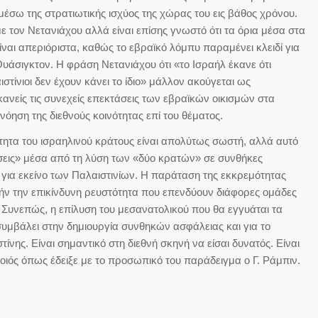
έσω της στρατιωτικής ισχύος της χώρας του εις βάθος χρόνου.
 τον Νετανιάχου αλλά είναι επίσης γνωστό ότι τα όρια μέσα στα
ίναι απεριόριστα, καθώς το εβραϊκό λόμπυ παραμένει κλειδί για
άσιγκτον. Η φράση Νετανιάχου ότι «το Ισραήλ έκανε ότι
τίνιοι δεν έχουν κάνει το ίδιο» μάλλον ακούγεται ως
νείς τις συνεχείς επεκτάσεις των εβραϊκών οικισμών στα
νόηση της διεθνούς κοινότητας επί του θέματος.
ητα του ισραηλινού κράτους είναι απολύτως σωστή, αλλά αυτό
εις» μέσα από τη λύση των «δύο κρατών» σε συνθήκες
ι για εκείνο των Παλαιστινίων. Η παράταση της εκκρεμότητας
τήν την επικίνδυνη ρευστότητα που επενδύουν διάφορες ομάδες
. Συνεπώς, η επίλυση του μεσανατολικού που θα εγγυάται τα
υμβάλει στην δημιουργία συνθηκών ασφάλειας και για το
τίνης. Είναι σημαντικό στη διεθνή σκηνή να είσαι δυνατός. Είναι
ποιός όπως έδειξε με το προσωπικό του παράδειγμα ο Γ. Ράμπιν.