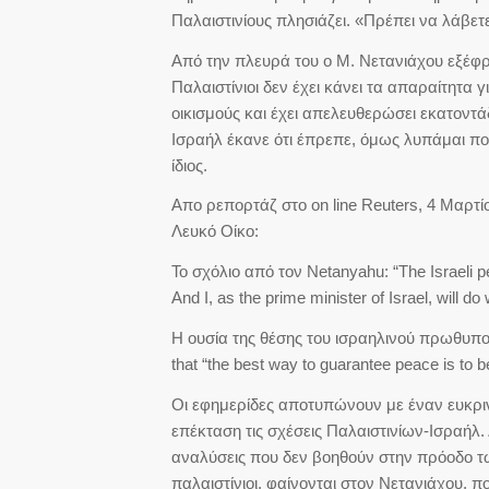
Παλαιστινίους πλησιάζει. «Πρέπει να λάβε
Από την πλευρά του ο Μ. Νετανιάχου εξέφρα
Παλαιστίνιοι δεν έχει κάνει τα απαραίτητα γ
οικισμούς και έχει απελευθερώσει εκατοντά
Ισραήλ έκανε ότι έπρεπε, όμως λυπάμαι που 
ίδιος.
Απο ρεπορτάζ στο on line Reuters, 4 Μαρ
Λευκό Οίκο:
Το σχόλιο από τον Netanyahu: “The Israeli p
And I, as the prime minister of Israel, will d
Η ουσία της θέσης του ισραηλινού πρωθυπου
that “the best way to guarantee peace is to b
Οι εφημερίδες αποτυπώνουν με έναν ευκρινή
επέκταση τις σχέσεις Παλαιστινίων-Ισραήλ
αναλύσεις που δεν βοηθούν στην πρόοδο τω
παλαιστίνιοι, φαίνονται στον Νετανιάχου, π