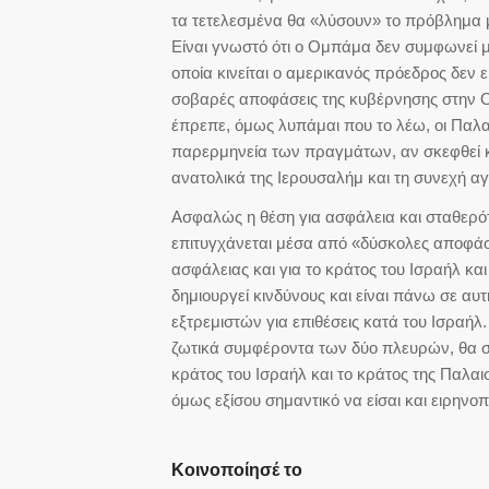
τα τετελεσμένα θα «λύσουν» το πρόβλημα μ
Είναι γνωστό ότι ο Ομπάμα δεν συμφωνεί με
οποία κινείται ο αμερικανός πρόεδρος δεν ε
σοβαρές αποφάσεις της κυβέρνησης στην Ου
έπρεπε, όμως λυπάμαι που το λέω, οι Παλαισ
παρερμηνεία των πραγμάτων, αν σκεφθεί κα
ανατολικά της Ιερουσαλήμ και τη συνεχή αγ
Ασφαλώς η θέση για ασφάλεια και σταθερότ
επιτυγχάνεται μέσα από «δύσκολες αποφάσ
ασφάλειας και για το κράτος του Ισραήλ κα
δημιουργεί κινδύνους και είναι πάνω σε αυ
εξτρεμιστών για επιθέσεις κατά του Ισραήλ
ζωτικά συμφέροντα των δύο πλευρών, θα σ
κράτος του Ισραήλ και το κράτος της Παλαισ
όμως εξίσου σημαντικό να είσαι και ειρηνο
Κοινοποίησέ το