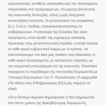
πρωτοτύπησε, αντίθετα, ακολουθώντας την πεπατημένη,
παρουσίασε ένα πρόγραμμα με, επι μέρους βελτιώσεις
της κοινωνικής δυστυχίας, αλλά χωρίς σύγχρονη
αναπτυξιακή πρόταση. Οι μετεκλογικές του αποφάσεις
(λ.χ. Cosco, παιδεία, επανακρατικοποιήσεις) το
επιβεβαιώνουν. Η αποτυχία της Ελλάδας δεν είναι
εισαγόμενη, είναι προϊόν της κυρίαρχης πολιτικής
πρακτικής στην μεταπολιτευτική περίοδο, η οποία ταύτισε
το κάθε φορά κυβερνητικό κόμμα με το κράτος- να
τακτοποιήσουμε «τα δικά μας παιδιά» που αδικούσαν οι
κάθε φορά προηγούμενοι, με αστόχευτες παροχές, με
την κομματική επικυριαρχία επί της κοινωνίας. Κλασσικό
παραμένει το παράδειγμα της πενταετίας Καραμανλή με
Υπουργό Εσωτερικών τον Π. Παυλόπουλο. Η εφημερίδα
«Τα «Νέα» στις 9 Φεβρουαρίου 2013 μάς παρέχει το
υλικό:
«Ένα δεύτερο δημόσιο δημιούργησε η Νέα Δημοκρατία
στα πέντε χρόνια της διακυβέρνησης Καραμανλή,