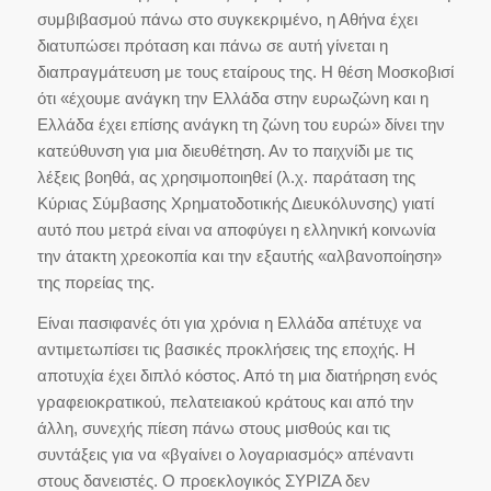
συμβιβασμού πάνω στο συγκεκριμένο, η Αθήνα έχει
διατυπώσει πρόταση και πάνω σε αυτή γίνεται η
διαπραγμάτευση με τους εταίρους της. Η θέση Μοσκοβισί
ότι «έχουμε ανάγκη την Ελλάδα στην ευρωζώνη και η
Ελλάδα έχει επίσης ανάγκη τη ζώνη του ευρώ» δίνει την
κατεύθυνση για μια διευθέτηση. Αν το παιχνίδι με τις
λέξεις βοηθά, ας χρησιμοποιηθεί (λ.χ. παράταση της
Κύριας Σύμβασης Χρηματοδοτικής Διευκόλυνσης) γιατί
αυτό που μετρά είναι να αποφύγει η ελληνική κοινωνία
την άτακτη χρεοκοπία και την εξαυτής «αλβανοποίηση»
της πορείας της.
Είναι πασιφανές ότι για χρόνια η Ελλάδα απέτυχε να
αντιμετωπίσει τις βασικές προκλήσεις της εποχής. Η
αποτυχία έχει διπλό κόστος. Από τη μια διατήρηση ενός
γραφειοκρατικού, πελατειακού κράτους και από την
άλλη, συνεχής πίεση πάνω στους μισθούς και τις
συντάξεις για να «βγαίνει ο λογαριασμός» απέναντι
στους δανειστές. Ο προεκλογικός ΣΥΡΙΖΑ δεν