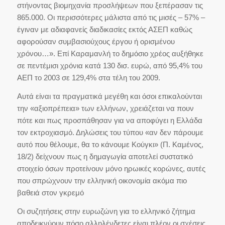
στήνοντας βιομηχανία προσλήψεων που ξεπέρασαν τις
865.000. Οι περισσότερες μάλιστα από τις μισές – 57% –
έγιναν με αδιαφανείς διαδικασίες εκτός ΑΣΕΠ καθώς
αφορούσαν συμβασιούχους έργου ή ορισμένου
χρόνου…». Επί Καραμανλή το δημόσιο χρέος αυξήθηκε
σε πεντέμισι χρόνια κατά 130 δισ. ευρώ, από 95,4% του
ΑΕΠ το 2003 σε 129,4% στα τέλη του 2009.
Αυτά είναι τα πραγματικά μεγέθη και όσοι επικαλούνται
την «αξιοπρέπεια» των ελλήνων, χρειάζεται να πουν
πότε και πως προσπάθησαν για να αποφύγει η Ελλάδα
τον εκτροχιασμό. Δηλώσεις του τύπου «αν δεν πάρουμε
αυτό που θέλουμε, θα το κάνουμε Κούγκι» (Π. Καμένος,
18/2) δείχνουν πως η δημαγωγία αποτελεί συστατικό
στοιχείο όσων προτείνουν μόνο ηρωικές κορώνες, αυτές
που σπρώχνουν την ελληνική οικονομία ακόμα πιο
βαθειά στον γκρεμό
Οι συζητήσεις στην ευρωζώνη για το ελληνικό ζήτημα
αποδεικνύουν πόσο αλληλένδετες είναι πλέον οι σχέσεις