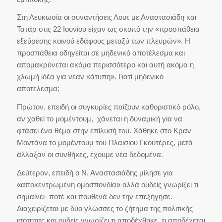
Στη Λευκωσία οι συναντήσεις Λουτ με Αναστασιάδη και
Τατάρ στις 22 Ιουνίου είχαν ως σκοπό την «προσπάθεια
εξεύρεσης κοινού εδάφους μεταξύ των πλευρών». Η
προσπάθεια οδηγείται σε μηδενικό αποτέλεσμα και
απομακρύνεται ακόμα περισσότερο και αυτή ακόμα η
χλωμή ιδέα για νέαν «άτυπη». Γιατί μηδενικό
αποτέλεσμα;
Πρώτον, επειδή οι συγκυρίες παίζουν καθοριστικό ρόλο,
αν χαθεί το μομέντουμ, χάνεται η δυναμική για να
φτάσει ένα θέμα στην επίλυσή του. Χάθηκε στο Κραν
Μοντάνα το μομέντουμ του Πλαισίου Γκουτέρες, μετά
άλλαξαν οι συνθήκες, έχουμε νέα δεδομένα.
Δεύτερον, επειδή ο Ν. Αναστασιάδης μίλησε για
«αποκεντρωμένη ομοσπονδία» αλλά ουδείς γνωρίζει τι
σημαίνει- ποτέ και πουθενά δεν την επεξήγησε.
Διαχειρίζεται με δύο γλώσσες το ζήτημα της πολιτικής
ισότητας και ουδείς γνωρίζει τι αποδέχθηκε, τι αποδέχεται