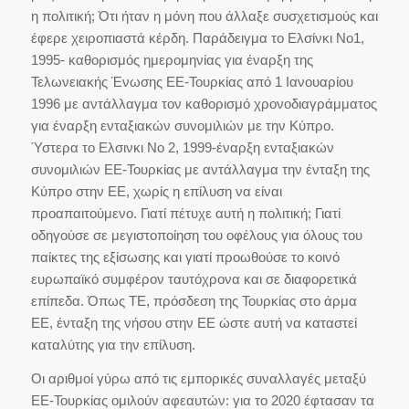
η πολιτική; Ότι ήταν η μόνη που άλλαξε συσχετισμούς και
έφερε χειροπιαστά κέρδη. Παράδειγμα το Ελσίνκι Νο1,
1995- καθορισμός ημερομηνίας για έναρξη της
Τελωνειακής Ένωσης ΕΕ-Τουρκίας από 1 Ιανουαρίου
1996 με αντάλλαγμα τον καθορισμό χρονοδιαγράμματος
για έναρξη ενταξιακών συνομιλιών με την Κύπρο.
Ύστερα το Ελσινκι Νο 2, 1999-έναρξη ενταξιακών
συνομιλιών ΕΕ-Τουρκίας με αντάλλαγμα την ένταξη της
Κύπρο στην ΕΕ, χωρίς η επίλυση να είναι
προαπαιτούμενο. Γιατί πέτυχε αυτή η πολιτική; Γιατί
οδηγούσε σε μεγιστοποίηση του οφέλους για όλους του
παίκτες της εξίσωσης και γιατί προωθούσε το κοινό
ευρωπαϊκό συμφέρον ταυτόχρονα και σε διαφορετικά
επίπεδα. Όπως ΤΕ, πρόσδεση της Τουρκίας στο άρμα
ΕΕ, ένταξη της νήσου στην ΕΕ ώστε αυτή να καταστεί
καταλύτης για την επίλυση.
Οι αριθμοί γύρω από τις εμπορικές συναλλαγές μεταξύ
ΕΕ-Τουρκίας ομιλούν αφεαυτών: για το 2020 έφτασαν τα