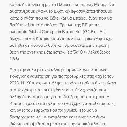
και σε διασύνδεση με το Πλαίσιο Γκουτέρες. Μπορεί να
αναπτύξουμε ένα «νέο Ελσίνκι» εφοσον αποκτήσουμε
κύπριο ηγέτη που να θέλει και να μπορεί, έναν που να
διαθέτει αξιόπιστη εικόνα. Έρευνα της ΕΕ με την
ονομασία Global Corruption Barometer (GCB) – EU,
δείχνει ότι «οι Κύπριοι απάντησαν πως η διαφθορά έχει
αυξηθεί σε ποσοστό 65% και βρίσκονται στην πρώτη
θέση της σχετικής μέτρησης», (εφ/δα Ο Φιλελεύθερος,
16/6).
Αυτή την ευκαιρία για αλλαγή προσφέρει η επόμενη
εκλογική αναμέτρηση για τις προεδρικές στις αρχές του
2023. Η Κύπρος σπατάλησε τεράστιο πολιτικό κεφάλαιο
στα τεχνάσματα και στη διγλωσία. Δεν χρειαζόμαστε
άλλον έναν πρόεδρο για τα ίδια ή και τα παρόμοια. Η
Κύπρος χρειάζεται ηγέτη που να ξέρει να παίξει με τους
κανόνες του ευρωπαϊκού παιχνιδιού, έτοιμο να
διαπραγματευτεί με εντιμότητα και ειλικρίνεια έναν
βιώσιμο συμβιβασμό μέσα στο ευρωπαϊκό πλαίσιο.