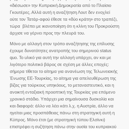
«διέσωσε» την Κυπριακή Δημοκρατία από το Πλαίσιο
Γκουτέρες. Αλλά αυτή η αναζήτηση Λουτ δεν ενοχλεί
ούτε τον Τατάρ-αφού έθεσε τα «δύο κράτη» στο τραπέζι,
τώρα βλέπει με ικανοποίηση ότι η κλίνη του Προκρούστη
άρχισε να γέρνει προς την πλευρά του.
Μόνο με αλλαγή στον τρόπο αναζήτησης της επίλυσης
έχουμε δυνατότητες ανατροπής του σημερινού status
quo. Το υλικό για αυτή την αλλαγή υπάρχει, αν και με
λιγότερο πολιτικό βάρος σε σχέση με άλλες εποχές:
σήμερα τίθεται το αίτημα για ανανέωση της Τελωνειακής
Ένωσης ΕΕ-Τουρκίας, το αίτημα για απελευθέρωση της
βίζας για τούρκους υπηκόους, το μεταναστευτικό, και η
ανοικτή ενταξιακή προοπτική της Τουρκίας για επόμενο
χρονικό στάδιο. Υπάρχει μια σημαίνουσα δυσκολία και
και διαφορά: άλλο να λέει κάτι λ.χ. η Αυστρία, άλλο να
ηγείται μιας προσπάθειας πάνω στη στρατηγική αυτή η
Κύπρος. Μόνο έτσι (με στρατηγική τύπου Ελσίνκι)
επιστρέφει η συζήτηση πάνω στην ουσία του κυπριακού