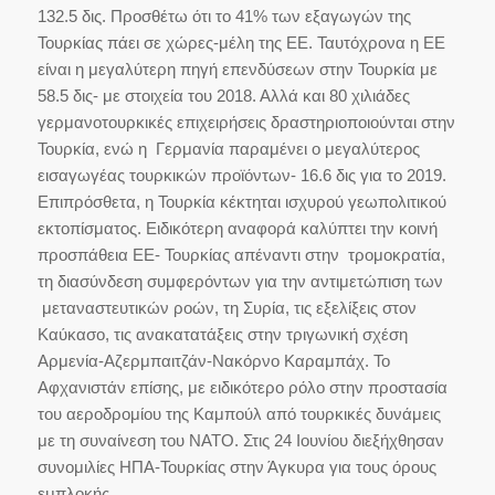
132.5 δις. Προσθέτω ότι το 41% των εξαγωγών της
Τουρκίας πάει σε χώρες-μέλη της ΕΕ. Ταυτόχρονα η ΕΕ
είναι η μεγαλύτερη πηγή επενδύσεων στην Τουρκία με
58.5 δις- με στοιχεία του 2018. Αλλά και 80 χιλιάδες
γερμανοτουρκικές επιχειρήσεις δραστηριοποιούνται στην
Τουρκία, ενώ η Γερμανία παραμένει ο μεγαλύτερος
εισαγωγέας τουρκικών προϊόντων- 16.6 δις για το 2019.
Επιπρόσθετα, η Τουρκία κέκτηται ισχυρού γεωπολιτικού
εκτοπίσματος. Ειδικότερη αναφορά καλύπτει την κοινή
προσπάθεια ΕΕ- Τουρκίας απέναντι στην τρομοκρατία,
τη διασύνδεση συμφερόντων για την αντιμετώπιση των
μεταναστευτικών ροών, τη Συρία, τις εξελίξεις στον
Καύκασο, τις ανακατατάξεις στην τριγωνική σχέση
Αρμενία-Αζερμπαιτζάν-Νακόρνο Καραμπάχ. Το
Αφχανιστάν επίσης, με ειδικότερο ρόλο στην προστασία
του αεροδρομίου της Καμπούλ από τουρκικές δυνάμεις
με τη συναίνεση του ΝΑΤΟ. Στις 24 Ιουνίου διεξήχθησαν
συνομιλίες ΗΠΑ-Τουρκίας στην Άγκυρα για τους όρους
εμπλοκής.