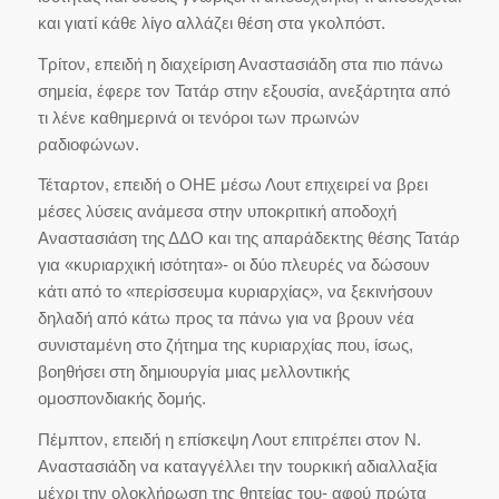
και γιατί κάθε λίγο αλλάζει θέση στα γκολπόστ.
Τρίτον, επειδή η διαχείριση Αναστασιάδη στα πιο πάνω
σημεία, έφερε τον Τατάρ στην εξουσία, ανεξάρτητα από
τι λένε καθημερινά οι τενόροι των πρωινών
ραδιοφώνων.
Τέταρτον, επειδή ο ΟΗΕ μέσω Λουτ επιχειρεί να βρει
μέσες λύσεις ανάμεσα στην υποκριτική αποδοχή
Αναστασιάση της ΔΔΟ και της απαράδεκτης θέσης Τατάρ
για «κυριαρχική ισότητα»- οι δύο πλευρές να δώσουν
κάτι από το «περίσσευμα κυριαρχίας», να ξεκινήσουν
δηλαδή από κάτω προς τα πάνω για να βρουν νέα
συνισταμένη στο ζήτημα της κυριαρχίας που, ίσως,
βοηθήσει στη δημιουργία μιας μελλοντικής
ομοσπονδιακής δομής.
Πέμπτον, επειδή η επίσκεψη Λουτ επιτρέπει στον Ν.
Αναστασιάδη να καταγγέλλει την τουρκική αδιαλλαξία
μέχρι την ολοκλήρωση της θητείας του- αφού πρώτα