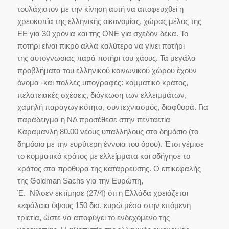
τουλάχιστον με την κίνηση αυτή να αποφευχθεί η
χρεοκοπία της ελληνικής οικονομίας, χώρας μέλος της
ΕΕ για 30 χρόνια και της ΟΝΕ για σχεδόν δέκα. Το
ποτήρι είναι πικρό αλλά καλύτερο να γίνει ποτήρι
της
αυτογνωσιας
παρά ποτήρι του χάους. Τα μεγάλα
προβλήματα του ελληνικού κοινωνικού χώρου έχουν
όνομα -και πολλές υπογραφές: κομματικό κράτος,
πελατειακές σχέσεις, διόγκωση των ελλειμμάτων,
χαμηλή παραγωγικότητα,
συντεχνιασμός
, διαφθορά. Για
παράδειγμα η ΝΔ προσέθεσε στην πενταετία
Καραμανλή 80.00 νέους υπαλλήλους στο δημόσιο (το
δημόσιο με την ευρύτερη έννοια του όρου). Έτσι γέμισε
το κομματικό κράτος με ελλείμματα και οδήγησε το
κράτος στα πρόθυρα της κατάρρευσης. Ο επικεφαλής
της
Goldman Sachs
για την Ευρώπη,
Έ.
Νίλσεν
εκτίμησε (27/4) ότι η Ελλάδα χρειάζεται
κεφάλαια ύψους 150
δισ
.
ευρώ
μέσα στην επόμενη
τριετία, ώστε να αποφύγει το ενδεχόμενο της