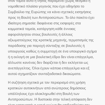
στον τομέα αυτό η νήσος παραμένει χωρίς θεσμικό ή
νομοθετικό πλαίσιο γεγονός που έχει οδηγήσει το
Συμβούλιο της Ευρώπης να κάνει σχετικές εισηγήσεις
προς τη Βουλή των Αντιπροσώπων. Το όλο πακέτο έχει
ιδιαίτερη σημασία: διαφάνεια στις εισφορές στα
κομματικά ταμεία, κατάργηση κάθε έννοιας
αφορολόγητου στους βουλευτές ή άλλους
αξιωματούχους της κρατικής μηχανής, τερματισμός της
παράδοσης για παροχή σύνταξης σε βουλευτές ή
υπουργούς καθώς η συμμετοχή σε ένα υπουργικό σχήμα
ή η εκλογή σε μια βουλετική έδρα δεν είναι επάγγελμα,
άλλωστε κανένας δεν διορίζεται ή δεν εκλέγεται ως
ανεπάγγελτος. Όλοι έχουν κάποιο επάγγελμα και εξ
αυτού σχηματίζουν συνταξιοδοτικά δικαιώματα.
Η συζήτηση σχετικά με τον περιορισμό στη χρήση
κρατικών αυτοκινήτων από ανώτερους δημόσιους
υπάλληλους έχει ολοκληρωθεί στη Βουλή των
Αντιπροσώπων. Η δυστοκία στην τελική απόφαση δεν
είναι κατανοητή: η κοινή γνώμη θα επιβραβεύσει τον