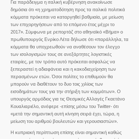
Για παράδειγμα η ιταλική κυβέρνηση ανακοίνωσε
δημόσια ότι «η χρηματοδότηση προς τα ιταλικά πολιτικά
κόμματα πρόκειται να καταργηθεί βαθμιαία, με μείωση
των επιχορηγήσεων από το επόμενο έτος μέχρι το
2017». Σύμφωνα με ρεπορτάζ στο αθηναϊκό «Βήμα» ο
πρωθυπουργός Ενρίκο Λέτα δήλωσε ότι «παράλληλα, τα
κόμματα θα υποχρεωθούν να αναθέσουν τον έλεγχο
των ισολογισμών τους σε ανεξάρτητες λογιστικές
εταιρίες, με τον τρόπο αυτό πρόκειται ασφαλώς να
ξεπεραστεί η αδιαφάνεια και η κακοδιαχείρηση των
περασμένων ετών. Όσοι πολίτες το επιθυμούν θα
μπορούν να διαθέτουν το δυο τοις χιλίοις των
εισοδημάτων τους για την στήριξη των κομμάτων». Ο
υπουργός αρμόδιος για τις Θεσμικές Αλλαγές Γκαετάνο
Κουαλιαριέλο, ανέφερε -επίσης μέσω του Twitter- ότι
«μετά την σημαντική αυτή κίνηση σειρά έχει, τώρα, η
μείωση του αριθμού βουλευτών και γερουσιαστών».
Η κυπριακή περίπτωση επίσης είναι σημαντική καθώς