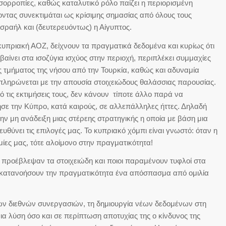
σορροπίες, καθώς καταλυτικό ρόλο παίζει η περιορισμένη
οντας συνεκτιμάται ως κρίσιμης σημασίας από όλους τους
Ισραήλ και (δευτερευόντως) η Αίγυπτος.
 κυπριακή ΑΟΖ, δείχνουν τα πραγματικά δεδομένα και κυρίως ότι
ίνει στα ισοζύγια ισχύος στην περιοχή, περιπλέκει συμμαχίες
ός τμήματος της νήσου από την Τουρκία, καθώς και αδυναμία
πληρώνεται με την απουσία στοιχειώδους θαλάσσιας παρουσίας.
 τις εκτιμήσεις τους, δεν κάνουν τίποτε άλλο παρά να
σε την Κύπρο, κατά καιρούς, σε αλλεπάλληλες ήττες. Δηλαδή
ην μη ανάδειξη μιας στέρεης στρατηγικής η οποία με βάση μια
θύνει τις επιλογές μας. Το κυπριακό χόμπι είναι γνωστό: όταν η
μίες μας, τότε αλοίμονο στην πραγματικότητα!
οι προέβλεψαν τα στοιχειώδη και ποιοι παραμένουν τυφλοί στα
 κατανοήσουν την πραγματικότητα ένα απόσπασμα από ομιλία
ων διεθνών συνεργασιών, τη δημιουργία νέων δεδομένων στη
ια λύση όσο και σε περίπτωση αποτυχίας της ο κίνδυνος της