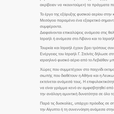
ακρίβειαν να «κουντούμε») τα πράγματα π
Το έργο της εξόρυξης φυσικού αερίου στην 
Μεσόγειο παραμένει ένα εξαιρετικό σημαντι
συμφέροντα.
Διαφαίνονται επικαλύψεις ανάμεσα στις θα
Ισραήλ ή ανάμεσα στο Λίβανο και το Ισραήλ
Τουρκία και Ισραήλ έχουν βρει τρόπους συ
Ενέργειας του Ισραήλ Γ. Στεϊνίτς δήλωσε στ
ισραηλινό φυσικό αέριο από το Λεβιάθαν μπο
Χώρες που συμμετέχουν στο παιχνίδι εκτιμ
σιωπής που διαθέτουν η Αθήνα και η Λευκωσ
εκτείνεται ανάμεσά τους. Η επιφυλακτικότητ
να είναι γράμμα κενό αν αμφισβητηθεί από
την ανάλογη αμυντική δυνατότητα σε όλο το
Παρά τις δυσκολίες, υπάρχει πρόοδος σε σ
την Αίγυπτο ή τη συνεννόηση ανάμεσα στην