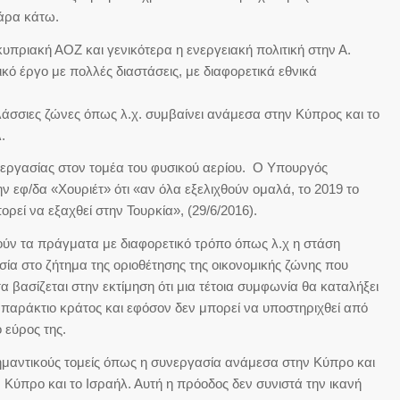
άρα κάτω.
κυπριακή ΑΟΖ και γενικότερα η ενεργειακή πολιτική στην Α.
κό έργο με πολλές διαστάσεις, με διαφορετικά εθνικά
λάσσιες ζώνες όπως λ.χ. συμβαίνει ανάμεσα στην Κύπρος και το
.
νεργασίας στον τομέα του φυσικού αερίου. Ο Υπουργός
ην εφ/δα «Χουριέτ» ότι «αν όλα εξελιχθούν ομαλά, το 2019 το
ρεί να εξαχθεί στην Τουρκία», (29/6/2016).
ούν τα πράγματα με διαφορετικό τρόπο όπως λ.χ η στάση
ία στο ζήτημα της οριοθέτησης της οικονομικής ζώνης που
α βασίζεται στην εκτίμηση ότι μια τέτοια συμφωνία θα καταλήξει
 παράκτιο κράτος και εφόσον δεν μπορεί να υποστηριχθεί από
 εύρος της.
ημαντικούς τομείς όπως η συνεργασία ανάμεσα στην Κύπρο και
 Κύπρο και το Ισραήλ. Αυτή η πρόοδος δεν συνιστά την ικανή