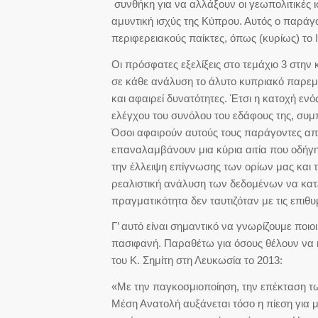
συνθήκη για να αλλάξουν οι γεωπολιτικές ι
αμυντική ισχύς της Κύπρου. Αυτός ο παράγ
περιφερειακούς παίκτες, όπως (κυρίως) το 
Οι πρόσφατες εξελίξεις στο τεμάχιο 3 στην
σε κάθε ανάλυση το άλυτο κυπριακό παρεμβα
και αφαιρεί δυνατότητες. Έτσι η κατοχή εν
ελέγχου του συνόλου του εδάφους της, συμ
Όσοι αφαιρούν αυτούς τους παράγοντες από
επαναλαμβάνουν μια κύρια αιτία που οδήγη
την έλλειψη επίγνωσης των ορίων μας και τ
ρεαλιστική ανάλυση των δεδομένων να κατευ
πραγματικότητα δεν ταυτιζόταν με τις επιθυ
Γ’ αυτό είναι σημαντικό να γνωρίζουμε ποι
πασιφανή. Παραθέτω για όσους θέλουν να
του Κ. Σημίτη στη Λευκωσία το 2013:
«Με την παγκοσμιοποίηση, την επέκταση τ
Μέση Ανατολή αυξάνεται τόσο η πίεση για μ