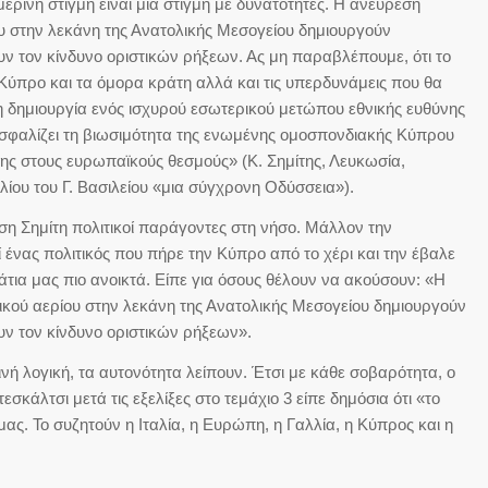
ρινή στιγμή είναι μια στιγμή με δυνατότητες. Η ανεύρεση
υ στην λεκάνη της Ανατολικής Μεσογείου δημιουργούν
ν τον κίνδυνο οριστικών ρήξεων. Ας μη παραβλέπουμε, ότι το
ύπρο και τα όμορα κράτη αλλά και τις υπερδυνάμεις που θα
 η δημιουργία ενός ισχυρού εσωτερικού μετώπου εθνικής ευθύνης
ασφαλίζει τη βιωσιμότητα της ενωμένης ομοσπονδιακής Κύπρου
ης στους ευρωπαϊκούς θεσμούς» (Κ. Σημίτης, Λευκωσία,
λίου του Γ. Βασιλείου «μια σύγχρονη Οδύσσεια»).
 Σημίτη πολιτικοί παράγοντες στη νήσο. Μάλλον την
ένας πολιτικός που πήρε την Κύπρο από το χέρι και την έβαλε
μάτια μας πιο ανοικτά. Είπε για όσους θέλουν να ακούσουν: «Η
κού αερίου στην λεκάνη της Ανατολικής Μεσογείου δημιουργούν
ν τον κίνδυνο οριστικών ρήξεων».
ινή λογική, τα αυτονότητα λείπουν. Έτσι με κάθε σοβαρότητα, ο
κάλτσι μετά τις εξελίξες στο τεμάχιο 3 είπε δημόσια ότι «το
μας. Το συζητούν η Ιταλία, η Ευρώπη, η Γαλλία, η Κύπρος και η