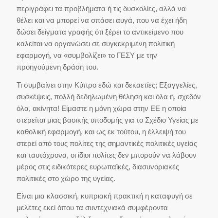
περιγράφει τα προβλήματα ή τις δυσκολίες, αλλά να
θέλει και να μπορεί να σπάσει αυγά, που να έχει ήδη
δώσει δείγματα γραφής ότι ξέρει το αντικείμενο που
καλείται να οργανώσει σε συγκεκριμένη πολιτική
εφαρμογή, να «συμβολίζει» το ΓΕΣΥ με την
προηγούμενη δράση του.
Τι συμβαίνει στην Κύπρο εδώ και δεκαετίες; Εξαγγελίες,
συσκέψεις, πολλή δεδηλωμένη θέληση και όλα ή, σχεδόν
όλα, ακίνητα! Είμαστε η μόνη χώρα στην ΕΕ η οποία
στερείται μιας βασικής υποδομής για το Σχέδιο Υγείας με
καθολική εφαρμογή, και ως εκ τούτου, η έλλειψή του
στερεί από τους πολίτες της σημαντικές πολιτικές υγείας
και ταυτόχρονα, οι ίδιοι πολίτες δεν μπορούν να λάβουν
μέρος στις ειδικότερες ευρωπαϊκές, διασυνοριακές
πολιτικές στο χώρο της υγείας.
Είναι μια κλασσική, κυπριακή πρακτική η καταφυγή σε
μελέτες εκεί όπου τα συντεχνιακά συμφέροντα