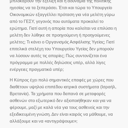
μπλοκάρουν την εξέλιξη και η αδυναμία της πολιτικής
ηγεσίας να τα ξεπεράσει. Έτσι και τώρα το Υπουργείο
Οικονομικών εξαγγέλλει πρόταση για νέα μελέτη γύρω
από το ΓΕΣΥ, γεγονός που αυτόματα προκαλεί το
ερώτημα. Γιατί αυτή η απορία που καλείται να επιλύσει η
μελέτη δεν λύθηκε σε προηγούμενη ή προηγούμενες
μελέτες; Τι κάνει ο Οργανισμός Ασφάλισης Υγείας; Γιατί
επιτελικά στελέχη του Υπουργείου Υγείας δεν μπορούν
να λύσουν αυτές τις απορίες; Πώς συντονίζεται ένα
πρόγραμμα με πολλές δηλώσεις υπέρ, αλλά λίγες
ενέργειες πραγματικά υπέρ;
Η Κύπρος έχει πολύ σημαντικές επαφές με χώρες που
διαθέτουν υψηλού επιπέδου ιατρικά συστήματα (Ισραήλ,
Βρετανία). Τα χρήματα που δαπανά σε μεταφορές
ασθενών στο εξωτερικό δεν αξιοποιήθηκαν και για να
φέρουμε, μαζί με καλά νέα για τους ασθενείς και την
εξειδικευμένη γνώση. Δεν είναι καιρός να μάθουμε, να
αλλάξουμε και να «αντιγράψουμε»;