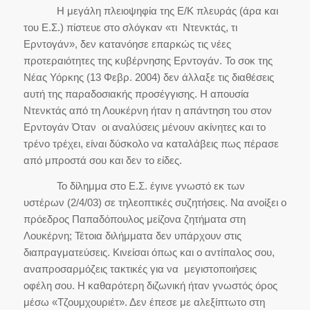
Η μεγάλη πλειοψηφία της Ε/Κ πλευράς (άρα και
του Ε.Σ.) πίστευε στο σλόγκαν «τι Ντενκτάς, τι
Ερντογάν», δεν κατανόησε επαρκώς τις νέες
προτεραιότητες της κυβέρνησης Ερντογάν. Το σοκ της
Νέας Υόρκης (13 Φεβρ. 2004) δεν άλλαξε τις διαθέσεις
αυτή της παραδοσιακής προσέγγισης. Η απουσία
Ντενκτάς από τη Λουκέρνη ήταν η απάντηση του στον
Ερντογάν Όταν οι αναλύσεις μένουν ακίνητες και το
τρένο τρέχει, είναι δύσκολο να καταλάβεις πως πέρασε
από μπροστά σου και δεν το είδες.
Το δίλημμα στο Ε.Σ. έγινε γνωστό εκ των
υστέρων (2/4/03) σε τηλεοπτικές συζητήσεις. Να ανοίξει ο
πρόεδρος Παπαδόπουλος μείζονα ζητήματα στη
Λουκέρνη; Τέτοια διλήμματα δεν υπάρχουν στις
διαπραγματεύσεις. Κινείσαι όπως και ο αντίπαλος σου,
αναπροσαρμόζεις τακτικές για να μεγιστοποιήσεις
οφέλη σου. Η καθαρότερη διζωνική ήταν γνωστός όρος
μέσω «Τζουμχουριέτ». Δεν έπεσε με αλεξίπτωτο στη