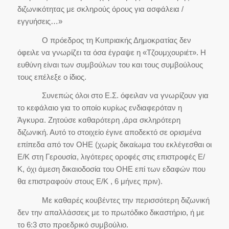
διζωνικότητας με σκληρούς όρους για ασφάλεια /
εγγυήσεις…»
Ο πρόεδρος τη Κυπριακής Δημοκρατίας δεν
όφειλε να γνωρίζει τα όσα έγραψε η «Τζουμχουριέτ». Η
ευθύνη είναι των συμβούλων του και τους συμβούλους
τους επέλεξε ο ίδιος.
Συνεπώς όλοι στο Ε.Σ. όφειλαν να γνωρίζουν για
το κεφάλαιο για το οποίο κυρίως ενδιαφερόταν η
Άγκυρα. Ζητούσε καθαρότερη ,άρα σκληρότερη
διζωνική. Αυτό το στοιχείο έγινε αποδεκτό σε ορισμένα
επίπεδα από τον ΟΗΕ (χωρίς δικαίωμα του εκλέγεσθαι οι
Ε/Κ στη Γερουσία, λιγότερες οροφές στις επιστροφές Ε/
Κ, όχι άμεση δικαιοδοσία του ΟΗΕ επί των εδαφών που
θα επιστραφούν στους Ε/Κ , 6 μήνες πριν).
Με καθαρές κουβέντες την περισσότερη διζωνική
δεν την απαλλάσσεις με το πρωτόδικο δικαστήριο, ή με
το 6:3 στο προεδρικό συμβούλιο.