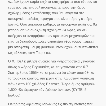
«…δεν έχουν καμία ισχύ τα επιχειρήματα που τάσσονται
εναντίον της επαναλειτουργίας. Ζητούν την ίδρυση
σχολής μέσης εκπαίδευσης που θα υπάγεται στο
υπουργείο παιδείας, πράγμα που είναι πέρα για πέρα
λογικό. Όσο ασκούσα καθήκοντα υπουργού παιδείας, θα
μπορούσα να ανοίξω τη σχολή σε 24 ώρες, αν δεν
υπήρχαν οι αντιρρήσεις των κρατικών μηχανισμών και
είχα τη δικαιοδοσία…δεν απαιτείται νέος νόμος…αρκεί
μία απόφαση…οι μη μουσουλμάνοι έχουν αντιμετωπιστεί
ως «άλλοι», στην Τουρκία».
Ο Χ. Τσελίκ μίλησε ανοικτά για «ντροπιαστικά γεγονότα
όπως ο Φόρος Περιουσίας και τα γεγονότα στις 6-7
Σεπτεμβρίου 1955» και σημειώνει ότι «όταν συστάθηκε
το τουρκικό κράτος, υπήρχαν στην Κωνσταντινούπολη
πάνω από 100 χιλιάδες Έλληνες. Τώρα όμως αριθμούν
1.500. Θα έφευγαν εάν ζούσαν άνετα;». (ΚΥΠΕ, 5
Ιουλίου)
Θεωρώ τις δηλώσεις Τσελίκ ως τις πιο σημαντικές που