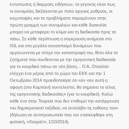
εντυπώσεις ή διαρροές ειδήσεων, το γεγονός είναι πως
οι συνομιλίες διεξάγονται με πολύ αργούς ρυθμούς, οι
καχυποψίες και τα προβλήματα παραμένουν στην
πρώτη γραμμή των συνομιλιών και κάθε δυσκολία
μπορεί να μεταφέρει το κλίμα και τη διαδικασία προς τα
πίσω. Σε κάθε περίπτωση η σύγκρουση ανάμεσα στο
ISIL και στο μεγάλο συνασπισμό δυνάμεων που
οργανώνεται με στόχο την καταστροφή του, θέτει όλα τα
ζητήματα που συνδέονται με την ειρηνευτική διαδικασία
για το κουρδικό πάνω σε νέα βάση… Ο Α. Οτσαλάν
ελέγχει ένα μέρος από το χώρο του ΕΚΚ και την 1
Οκτωβρίου 2014 προειδοποίησε ότι «αν «αν αυτή η
σφαγή (στο Κομπανί) συντελεστεί, θα σημαίνει το τέλος
της ειρηνευτικής διαδικασίας» (για το κουρδικό). Καλώ
κάθε ένα στην Τουρκία που δεν επιθυμεί την κατάρρευση
του δημοκρατικού ταξιδιού, να αναλάβει τις ευθύνες του»
(δήλωση σε αντιπροσωπεία που τον επισκέφθηκε στη
φυλακή, «Χουριέτ», 1/10/2014).