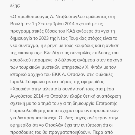
εξής:
«Ο πρωθυπουργός Α. Νταβούτογλου ομιλώντας στη
Βουλή την 1η Σεπτεμβρίου 2014 σχετικά με τις
προγραμματικές θέσεις του ΚΑΔ ανέφερε ότι «για τη
δημιουργία το 2023 της Νέας Τουρκίας στόχος είναι το
νέο σύνταγμα, η ειρήνη με τους κούρδους και η άνθιση
της οικονομίας». Κλειδί για τις συνομιλίες επίλυσης του
κουρδικού παραμένει ο διάλογος ανάμεσα στον αρχηγό
των τουρκικών μυστικών υπηρεσιών Χ. Φιτάν με τον
ιστορικό αρχηγό του ΕΚΚ Α. Οτσαλάν στις φυλακές
Ιμραλί. Σύμφωνα με εκτιμήσεις της εφημερίδας
«Χουριέτ» στην τελευταία συνάντησή τους στα μέσα
Αυγούστου 2014 «ο Οτσαλάν έλαβε θετική αναπόκριση
σχετική με το αίτημά του για τη δημιουργία Επιτροπής
Παρακολούθησης και το σχηματισμό αντιπροσωπειών
για διαπραγματεύσεις». Οι ίδιες πηγές ανέφεραν στην
εφημερίδα ότι «ο Οτσαλάν έχει την εντύπωση ότι οι
προσδοκίες του θα πραγματοποιηθούν». Πέρα από