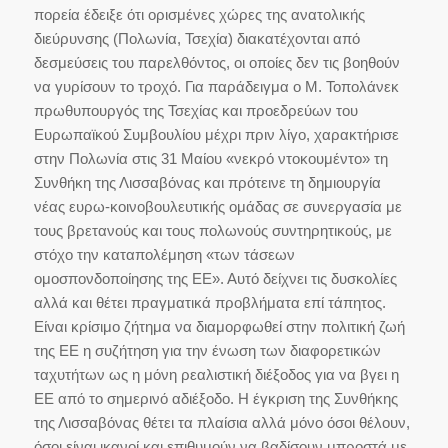
πορεία έδειξε ότι ορισμένες χώρες της ανατολικής
διεύρυνσης (Πολωνία, Τσεχία) διακατέχονται από
δεσμεύσεις του παρελθόντος, οι οποίες δεν τις βοηθούν
να γυρίσουν το τροχό. Για παράδειγμα ο Μ. Τοπολάνεκ
πρωθυπουργός της Τσεχίας και προεδρεύων του
Ευρωπαϊκού Συμβουλίου μέχρι πριν λίγο, χαρακτήρισε
στην Πολωνία στις 31 Μαίου «νεκρό ντοκουμέντο» τη
Συνθήκη της Λισσαβόνας και πρότεινε τη δημιουργία
νέας ευρω-κοινοβουλευτικής ομάδας σε συνεργασία με
τους βρετανούς και τους πολωνούς συντηρητικούς, με
στόχο την καταπολέμηση «των τάσεων
ομοσπονδοποίησης της ΕΕ». Αυτό δείχνει τις δυσκολίες
αλλά και θέτει πραγματικά προβλήματα επί τάπητος.
Είναι κρίσιμο ζήτημα να διαμορφωθεί στην πολιτική ζωή
της ΕΕ η συζήτηση για την ένωση των διαφορετικών
ταχυτήτων ως η μόνη ρεαλιστική διέξοδος για να βγει η
ΕΕ από το σημερινό αδιέξοδο. Η έγκριση της Συνθήκης
της Λισσαβόνας θέτει τα πλαίσια αλλά μόνο όσοι θέλουν,
όσοι είναι ικανοί και επιθυμούν να βαδίσουν μπροστά με