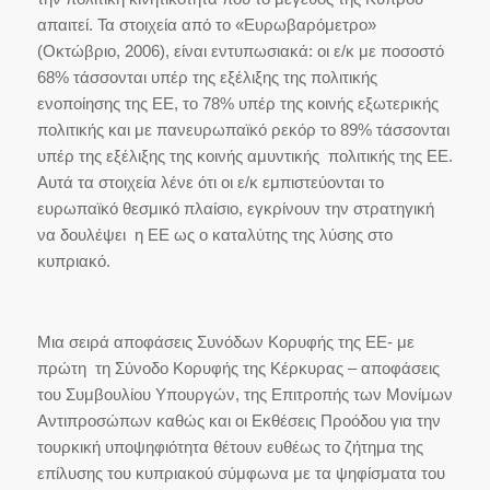
απαιτεί. Τα στοιχεία από το «Ευρωβαρόμετρο»
(Οκτώβριο, 2006), είναι εντυπωσιακά: οι ε/κ με ποσοστό
68% τάσσονται υπέρ της εξέλιξης της πολιτικής
ενοποίησης της ΕΕ, το 78% υπέρ της κοινής εξωτερικής
πολιτικής και με πανευρωπαϊκό ρεκόρ το 89% τάσσονται
υπέρ της εξέλιξης της κοινής αμυντικής πολιτικής της ΕΕ.
Αυτά τα στοιχεία λένε ότι οι ε/κ εμπιστεύονται το
ευρωπαϊκό θεσμικό πλαίσιο, εγκρίνουν την στρατηγική
να δουλέψει η ΕΕ ως ο καταλύτης της λύσης στο
κυπριακό.
Μια σειρά αποφάσεις Συνόδων Κορυφής της ΕΕ- με
πρώτη τη Σύνοδο Κορυφής της Κέρκυρας – αποφάσεις
του Συμβουλίου Υπουργών, της Επιτροπής των Μονίμων
Αντιπροσώπων καθώς και οι Εκθέσεις Προόδου για την
τουρκική υποψηφιότητα θέτουν ευθέως το ζήτημα της
επίλυσης του κυπριακού σύμφωνα με τα ψηφίσματα του