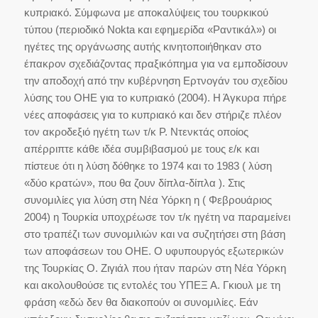
κυπριακό. Σύμφωνα με αποκαλύψεις του τουρκικού
τύπου (περιοδικό Nokta και εφημερίδα «Ραντικάλ») οι
ηγέτες της οργάνωσης αυτής κινητοποιήθηκαν στο
έπακρον σχεδιάζοντας πραξικόπημα για να εμποδίσουν
την αποδοχή από την κυβέρνηση Ερτνογάν του σχεδίου
λύσης του ΟΗΕ για το κυπριακό (2004). Η Άγκυρα πήρε
νέες αποφάσεις για το κυπριακό και δεν στήριζε πλέον
τον ακροδεξιό ηγέτη των τ/κ Ρ. Ντενκτάς οποίος
απέρριπτε κάθε ιδέα συμβιβασμού με τους ε/κ και
πίστευε ότι η λύση δόθηκε το 1974 και το 1983 ( λύση
«δύο κρατών», που θα ζουν δίπλα-δίπλα ). Στις
συνομιλίες για λύση στη Νέα Υόρκη η ( Φεβρουάριος
2004) η Τουρκία υποχρέωσε τον τ/κ ηγέτη να παραμείνει
στο τραπέζι των συνομιλιών και να συζητήσει στη βάση
των αποφάσεων του ΟΗΕ. Ο υφυπουργός εξωτερικών
της Τουρκίας Ο. Ζιγιάλ που ήταν παρών στη Νέα Υόρκη
και ακολουθούσε τις εντολές του ΥΠΕΞ Α. Γκιουλ με τη
φράση «εδώ δεν θα διακοπούν οι συνομιλίες. Εάν