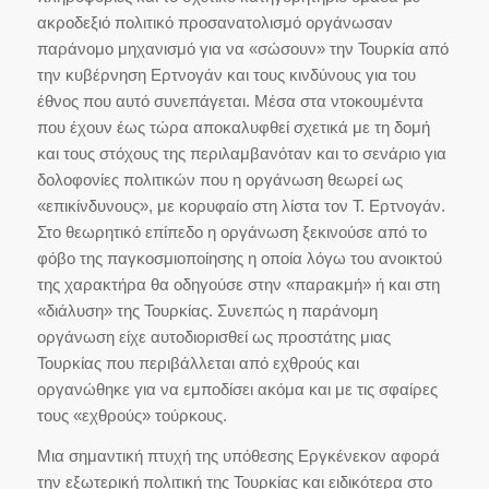
ακροδεξιό πολιτικό προσανατολισμό οργάνωσαν
παράνομο μηχανισμό για να «σώσουν» την Τουρκία από
την κυβέρνηση Ερτνογάν και τους κινδύνους για του
έθνος που αυτό συνεπάγεται. Μέσα στα ντοκουμέντα
που έχουν έως τώρα αποκαλυφθεί σχετικά με τη δομή
και τους στόχους της περιλαμβανόταν και το σενάριο για
δολοφονίες πολιτικών που η οργάνωση θεωρεί ως
«επικίνδυνους», με κορυφαίο στη λίστα τον Τ. Ερτνογάν.
Στο θεωρητικό επίπεδο η οργάνωση ξεκινούσε από το
φόβο της παγκοσμιοποίησης η οποία λόγω του ανοικτού
της χαρακτήρα θα οδηγούσε στην «παρακμή» ή και στη
«διάλυση» της Τουρκίας. Συνεπώς η παράνομη
οργάνωση είχε αυτοδιορισθεί ως προστάτης μιας
Τουρκίας που περιβάλλεται από εχθρούς και
οργανώθηκε για να εμποδίσει ακόμα και με τις σφαίρες
τους «εχθρούς» τούρκους.
Μια σημαντική πτυχή της υπόθεσης Εργκένεκον αφορά
την εξωτερική πολιτική της Τουρκίας και ειδικότερα στο