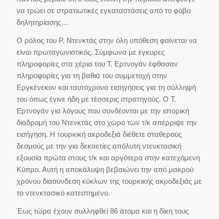
να τρώει σε στρατιωτικές εγκαταστάσεις από το φόβο
δηλητηρίασης…
Ο ρόλος του Ρ. Ντενκτάς στην όλη υπόθεση φαίνεται να
είναι πρωταγωνιστικός. Σύμφωνα με έγκυρες
πληροφορίες στα χέρια του Τ. Ερτνογάν έφθασαν
πληροφορίες για τη βαθιά του συμμετοχή στην
Εργκένεκον και ταυτόχρονα εισηγήσεις για τη σύλληψή
του όπως έγινε ήδη με τέσσερις στρατηγούς. Ο Τ.
Ερτνογάν για λόγους που συνδέονται με την ιστορική
διαδρομή του Ντενκτάς στο χώρο των τ/κ απέρριψε την
εισήγηση. Η τουρκική ακροδεξιά διέθετε σταθερούς
δεσμούς με την για δεκαετίες απόλυτη ντενκτασική
εξουσία πρώτα στους τ/κ και αργότερα στην κατεχόμενη
Κύπρο. Αυτή η αποκάλυψη βεβαιώνει την από μακρού
χρόνου διασύνδεση κύκλων της τουρκικής ακροδεξιάς με
το ντενκτασικό κατεστημένο.
Έως τώρα έχουν συλληφθεί 86 άτομα και η δίκη τους