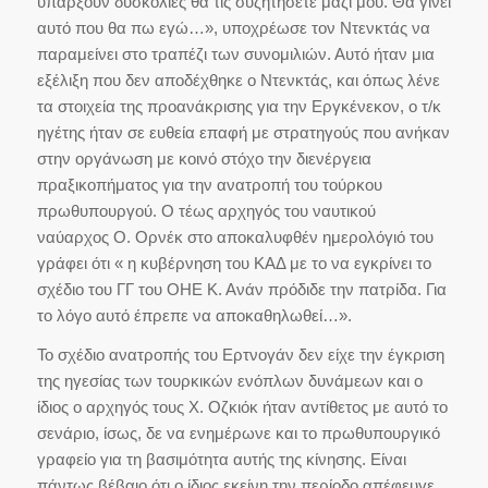
υπάρξουν δυσκολίες θα τις συζητήσετε μαζί μου. Θα γίνει
αυτό που θα πω εγώ…», υποχρέωσε τον Ντενκτάς να
παραμείνει στο τραπέζι των συνομιλιών. Αυτό ήταν μια
εξέλιξη που δεν αποδέχθηκε ο Ντενκτάς, και όπως λένε
τα στοιχεία της προανάκρισης για την Εργκένεκον, ο τ/κ
ηγέτης ήταν σε ευθεία επαφή με στρατηγούς που ανήκαν
στην οργάνωση με κοινό στόχο την διενέργεια
πραξικοπήματος για την ανατροπή του τούρκου
πρωθυπουργού. Ο τέως αρχηγός του ναυτικού
ναύαρχος Ο. Ορνέκ στο αποκαλυφθέν ημερολόγιό του
γράφει ότι « η κυβέρνηση του ΚΑΔ με το να εγκρίνει το
σχέδιο του ΓΓ του ΟΗΕ Κ. Ανάν πρόδιδε την πατρίδα. Για
το λόγο αυτό έπρεπε να αποκαθηλωθεί…».
Το σχέδιο ανατροπής του Ερτνογάν δεν είχε την έγκριση
της ηγεσίας των τουρκικών ενόπλων δυνάμεων και ο
ίδιος ο αρχηγός τους Χ. Οζκιόκ ήταν αντίθετος με αυτό το
σενάριο, ίσως, δε να ενημέρωνε και το πρωθυπουργικό
γραφείο για τη βασιμότητα αυτής της κίνησης. Είναι
πάντως βέβαιο ότι ο ίδιος εκείνη την περίοδο απέφευγε