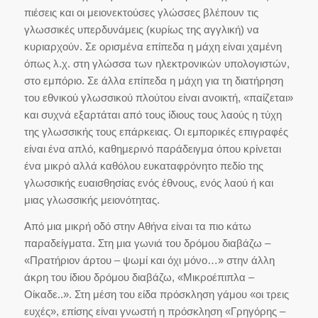
πιέσεις και οι μειονεκτούσες γλώσσες βλέπουν τις
γλωσσικές υπερδυνάμεις (κυρίως της αγγλική) να
κυριαρχούν. Σε ορισμένα επίπεδα η μάχη είναι χαμένη
όπως λ.χ. στη γλώσσα των ηλεκτρονικών υπολογιστών,
στο εμπόριο. Σε άλλα επίπεδα η μάχη για τη διατήρηση
του εθνικού γλωσσικού πλούτου είναι ανοικτή, «παίζεται»
και συχνά εξαρτάται από τους ίδιους τους λαούς η τύχη
της γλωσσικής τους επάρκειας. Οι εμπορικές επιγραφές
είναι ένα απλό, καθημερινό παράδειγμα όπου κρίνεται
ένα μικρό αλλά καθόλου ευκαταφρόνητο πεδίο της
γλωσσικής ευαισθησίας ενός έθνους, ενός λαού ή και
μιας γλωσσικής μειονότητας.
Από μια μικρή οδό στην Αθήνα είναι τα πιο κάτω
παραδείγματα. Στη μια γωνιά του δρόμου διαβάζω –
«Πρατήριον άρτου – ψωμί και όχι μόνο…» στην άλλη
άκρη του ίδιου δρόμου διαβάζω, «Μικροέπιπλα –
Οίκαδε..». Στη μέση του είδα πρόσκληση γάμου «οι τρεις
ευχές», επίσης είναι γνωστή η πρόσκληση «Γρηγόρης –