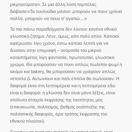
μικρογεύματα». Σε μια άλλη λύση ταμπέλας
διάβασα:«Τα λουλούδια μιλάνε: μπορούν να πουν χρόνια
πολλά, μπορούν να πουν σ’ αγαπώ…»
Τα πιο πάνω παραδείγματα δεν λύνουν κανένα εθνικό
γλωσσικό ζήτημα. Λένε, όμως, κάτι πολύ απλό. Κάποιοι
αφιέρωσαν λίγο χρόνο, έστω κάποια λεπτά για να
δώσουν στην επιγραφή – ονομασία του μικρού
καταστήματος λίγη φαντασία, πρωτοτυπία, γλωσσικό
χρώμα. Θα μπορούσαν να πουν απλώς πωλείται ψωμί ή
ακόμα και bakery, θα μπορούσαν να γράψουν απλώς
«έπιπλα Δ. Αντωνίου» και πάλι έπιπλα θα πωλούσαν. Η
διαφορά είναι στη λεπτομέρεια και η λεπτομέρεια εδώ
είναι η διαφορά: η γλώσσα δεν είναι μόνο λέξεις, είναι
απόλυτο στοιχείο έκφρασης της ταυτότητας μας
(επικοινωνία, πολιτισμός, βαθμός ανάπτυξης της
πολιτιστικής διαφοράς, άρα τρόπος έκφρασης του
εθνικού πλούτου).
Συνεπώς σε αυτή την σκληρή γλωσσικά εποχή, είναι