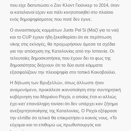
που είχε διατυπώσει ο Ζαν Κλοντ Γιούνκερ το 2014, όταν
οι καταλανοί είχαν και πάλι κινητοποιηθεί στο πλαίσιο
ενός δημοψηφίσματος που ποτέ δεν έγινε.
Ο συνασπισμός κομμάτων Junts Pel Si (Μαζί για το ναι)
και το CUP έχουν ήδη ξεκαθαρίσει ότι σε περίπτωση
νίκης στις εκλογές, θα προχωρήσουν άμεσα τα σχέδια
για την απόσχιση της Καταλονίας από την Ισπανία. Οι
τελευταίες δημοσκοπήσεις που έχουν δει το φως της
δημοσιότητας δείχνουν ότι τα δύο αυτά κόμματα
εξασφαλίζουν την πλειοψηφία στο τοπικό Κοινοβούλιο.
Η δήλωση των Βρυξελλών, όπως άλλωστε ήταν
αναμενόμενο, προκάλεσε ικανοποίηση στην συντηρητική
κυβέρνηση του Μαριάνο Ραχόι, ο οποίος έτσι κι αλλιώς
έχει κατ΄επανάληψη τονίσει ότι δεν υπάρχει καν ζήτημα
ανεξαρτητοποίησης της Καταλονίας. Ο Ραχόι εξέφρασε
την ελπίδα ότι τελικά θα επικρατήσει ο κοινός νους. «Το
εύχομαι και το επιθυμώ ως πρωθυπουργός και