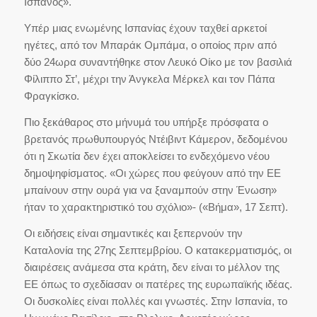
Ισπανός».
Υπέρ μιας ενωμένης Ισπανίας έχουν ταχθεί αρκετοί
ηγέτες, από τον Μπαράκ Ομπάμα, ο οποίος πριν από
δύο 24ωρα συναντήθηκε στον Λευκό Οίκο με τον βασιλιά
Φίλιππο Στ’, μέχρι την Άνγκελα Μέρκελ και τον Πάπα
Φραγκίσκο.
Πιο ξεκάθαρος στο μήνυμά του υπήρξε πρόσφατα ο
βρετανός πρωθυπουργός Ντέιβιντ Κάμερον, δεδομένου
ότι η Σκωτία δεν έχει αποκλείσει το ενδεχόμενο νέου
δημοψηφίσματος. «Οι χώρες που φεύγουν από την ΕΕ
μπαίνουν στην ουρά για να ξαναμπούν στην Ένωση»
ήταν το χαρακτηριστικό του σχόλιο»- («Βήμα», 17 Σεπτ).
Οι ειδήσεις είναι σημαντικές και ξεπερνούν την
Καταλονία της 27ης Σεπτεμβρίου. Ο κατακερματισμός, οι
διαιρέσεις ανάμεσα στα κράτη, δεν είναι το μέλλον της
ΕΕ όπως το σχεδίασαν οι πατέρες της ευρωπαϊκής ιδέας.
Οι δυσκολίες είναι πολλές και γνωστές. Στην Ισπανία, το