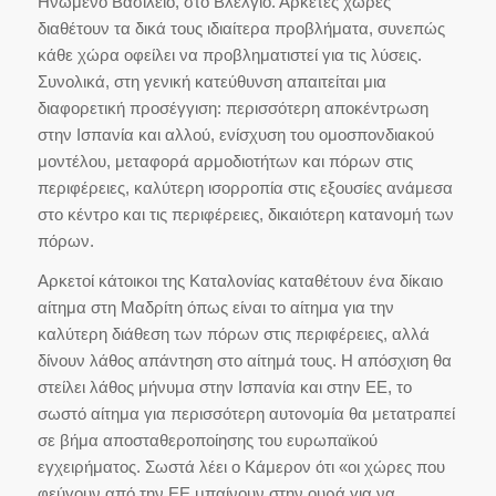
Ηνωμένο Βασίλειο, στο Βλελγιο. Αρκετές χώρες
διαθέτουν τα δικά τους ιδιαίτερα προβλήματα, συνεπώς
κάθε χώρα οφείλει να προβληματιστεί για τις λύσεις.
Συνολικά, στη γενική κατεύθυνση απαιτείται μια
διαφορετική προσέγγιση: περισσότερη αποκέντρωση
στην Ισπανία και αλλού, ενίσχυση του ομοσπονδιακού
μοντέλου, μεταφορά αρμοδιοτήτων και πόρων στις
περιφέρειες, καλύτερη ισορροπία στις εξουσίες ανάμεσα
στο κέντρο και τις περιφέρειες, δικαιότερη κατανομή των
πόρων.
Αρκετοί κάτοικοι της Καταλονίας καταθέτουν ένα δίκαιο
αίτημα στη Μαδρίτη όπως είναι το αίτημα για την
καλύτερη διάθεση των πόρων στις περιφέρειες, αλλά
δίνουν λάθος απάντηση στο αίτημά τους. Η απόσχιση θα
στείλει λάθος μήνυμα στην Ισπανία και στην ΕΕ, το
σωστό αίτημα για περισσότερη αυτονομία θα μετατραπεί
σε βήμα αποσταθεροποίησης του ευρωπαϊκού
εγχειρήματος. Σωστά λέει ο Κάμερον ότι «οι χώρες που
φεύγουν από την ΕΕ μπαίνουν στην ουρά για να