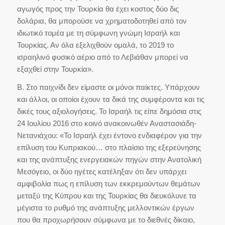
αγωγός προς την Τουρκία θα έχει κοστος δύο δις
δολάρια, θα μπορούσε να χρηματοδοτηθεί από τον
ιδιωτικό τομέα με τη σύμφωνη γνώμη Ισραήλ και
Τουρκίας. Αν όλα εξελιχθούν ομαλά, το 2019 το
ισραηλινό φυσικό αέριο από το Λεβιάθαν μπορεί να
εξαχθεί στην Τουρκία».
Β. Στο παιχνίδι δεν είμαστε οι μόνοι παίκτες. Υπάρχουν
και άλλοι, οι οποίοι έχουν τα δικά της συμφέροντα και τις
δικές τους αξιολογήσεις. Το Ισραήλ τις είπε δημόσια στις
24 Ιουλίου 2016 στο κοινό ανακοινωθέν Αναστασιάδη-
Νετανιάχου: «Το Ισραήλ έχει έντονο ενδιαφέρον για την
επίλυση του Κυπριακού… στο πλαίσιο της εξερεύνησης
και της ανάπτυξης ενεργειακών πηγών στην Ανατολική
Μεσόγειο, οι δύο ηγέτες κατέληξαν ότι δεν υπάρχει
αμφιβολία πως η επίλυση των εκκρεμούντων θεμάτων
μεταξύ της Κύπρου και της Τουρκίας θα διευκόλυνε τα
μέγιστα το ρυθμό της ανάπτυξης μελλοντικών έργων
που θα προχωρήσουν σύμφωνα με το διεθνές δίκαιο,