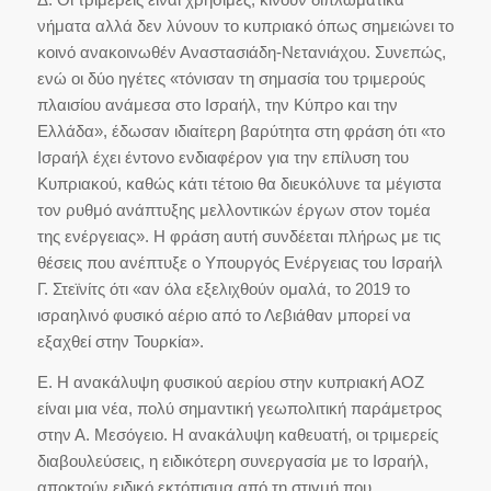
νήματα αλλά δεν λύνουν το κυπριακό όπως σημειώνει το
κοινό ανακοινωθέν Αναστασιάδη-Νετανιάχου. Συνεπώς,
ενώ οι δύο ηγέτες «τόνισαν τη σημασία του τριμερούς
πλαισίου ανάμεσα στο Ισραήλ, την Κύπρο και την
Ελλάδα», έδωσαν ιδιαίτερη βαρύτητα στη φράση ότι «το
Ισραήλ έχει έντονο ενδιαφέρον για την επίλυση του
Κυπριακού, καθώς κάτι τέτοιο θα διευκόλυνε τα μέγιστα
τον ρυθμό ανάπτυξης μελλοντικών έργων στον τομέα
της ενέργειας». Η φράση αυτή συνδέεται πλήρως με τις
θέσεις που ανέπτυξε ο Υπουργός Ενέργειας του Ισραήλ
Γ. Στεϊνίτς ότι «αν όλα εξελιχθούν ομαλά, το 2019 το
ισραηλινό φυσικό αέριο από το Λεβιάθαν μπορεί να
εξαχθεί στην Τουρκία».
Ε. Η ανακάλυψη φυσικού αερίου στην κυπριακή ΑΟΖ
είναι μια νέα, πολύ σημαντική γεωπολιτική παράμετρος
στην Α. Μεσόγειο. Η ανακάλυψη καθευατή, οι τριμερείς
διαβουλεύσεις, η ειδικότερη συνεργασία με το Ισραήλ,
αποκτούν ειδικό εκτόπισμα από τη στιγμή που