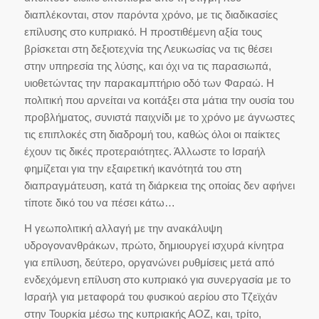
διαπλέκονται, στον παρόντα χρόνο, με τις διαδικασίες
επίλυσης στο κυπριακό. Η προστιθέμενη αξία τους
βρίσκεται στη δεξιοτεχνία της Λευκωσίας να τις θέσει
στην υπηρεσία της λύσης, και όχι να τις παρασιωπά,
υιοθετώντας την παρακαμπτήριο οδό των Φαραώ. Η
πολιτική που αρνείται να κοιτάξει στα μάτια την ουσία του
προβλήματος, συνιστά παιχνίδι με το χρόνο με άγνωστες
τις επιπλοκές στη διαδρομή του, καθώς όλοι οι παίκτες
έχουν τις δικές προτεραιότητες. Άλλωστε το Ισραήλ
φημίζεται για την εξαιρετική ικανότητά του στη
διαπραγμάτευση, κατά τη διάρκεια της οποίας δεν αφήνει
τίποτε δικό του να πέσει κάτω…
Η γεωπολιτική αλλαγή με την ανακάλυψη
υδρογονανθράκων, πρώτο, δημιουργεί ισχυρά κίνητρα
για επίλυση, δεύτερο, οργανώνει ρυθμίσεις μετά από
ενδεχόμενη επίλυση στο κυπριακό για συνεργασία με το
Ισραήλ για μεταφορά του φυσικού αερίου στο Τζεϊχάν
στην Τουρκία μέσω της κυπριακής ΑΟΖ, και, τρίτο,