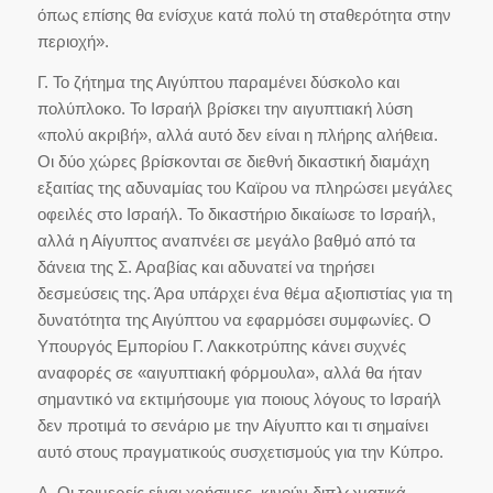
όπως επίσης θα ενίσχυε κατά πολύ τη σταθερότητα στην
περιοχή».
Γ. Το ζήτημα της Αιγύπτου παραμένει δύσκολο και
πολύπλοκο. Το Ισραήλ βρίσκει την αιγυπτιακή λύση
«πολύ ακριβή», αλλά αυτό δεν είναι η πλήρης αλήθεια.
Οι δύο χώρες βρίσκονται σε διεθνή δικαστική διαμάχη
εξαιτίας της αδυναμίας του Καϊρου να πληρώσει μεγάλες
οφειλές στο Ισραήλ. Το δικαστήριο δικαίωσε το Ισραήλ,
αλλά η Αίγυπτος αναπνέει σε μεγάλο βαθμό από τα
δάνεια της Σ. Αραβίας και αδυνατεί να τηρήσει
δεσμεύσεις της. Άρα υπάρχει ένα θέμα αξιοπιστίας για τη
δυνατότητα της Αιγύπτου να εφαρμόσει συμφωνίες. Ο
Υπουργός Εμπορίου Γ. Λακκοτρύπης κάνει συχνές
αναφορές σε «αιγυπτιακή φόρμουλα», αλλά θα ήταν
σημαντικό να εκτιμήσουμε για ποιους λόγους το Ισραήλ
δεν προτιμά το σενάριο με την Αίγυπτο και τι σημαίνει
αυτό στους πραγματικούς συσχετισμούς για την Κύπρο.
Δ. Οι τριμερείς είναι χρήσιμες, κινούν διπλωματικά