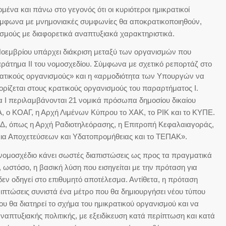
μένα και πάνω στο γεγονός ότι οι κυριότεροι ημικρατικοί
ύμφωνα με μνημονιακές συμφωνίες θα αποκρατικοποιηθούν,
μούς με διαφορετικά αναπτυξιακά χαρακτηριστικά.
 Νοεμβρίου υπάρχει διάκριση μεταξύ των οργανισμών που
ράτημα ΙΙ του νομοσχεδίου. Σύμφωνα με σχετικό ρεπορτάζ στο
ατικούς οργανισμούς» και η «αρμοδιότητα των Υπουργών να
ορίζεται στους κρατικούς οργανισμούς του παραρτήματος Ι.
 Ι περιλαμβάνονται 21 νομικά πρόσωπα δημοσίου δικαίου
, o ΚΟΑΓ, η Αρχή Λιμένων Κύπρου το ΧΑΚ, το ΡΙΚ και το ΚΥΠΕ.
Δ, όπως η Αρχή Ραδιοτηλεόρασης, η Επιτροπή Κεφαλαιαγοράς,
ια Αποχετεύσεων και Υδατοπρομήθειας και το ΤΕΠΑΚ».
ω νομοσχέδιο κάνει σωστές διαπιστώσεις ως προς τα πραγματικά
 ωστόσο, η βασική λύση που εισηγείται με την πρόταση για
δεν οδηγεί στο επιθυμητό αποτέλεσμα. Αντίθετα, η πρόταση
ριπτώσεις συνιστά ένα μέτρο που θα δημιουργήσει νέου τύπου
υ θα διατηρεί το σχήμα του ημικρατικού οργανισμού και να
ναπτυξιακής πολιτικής, με εξειδίκευση κατά περίπτωση και κατά