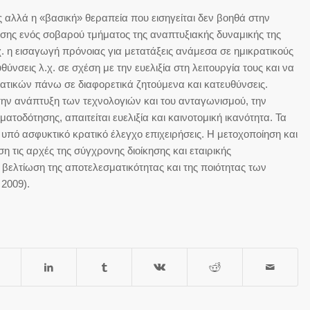
ς αλλά η «βασική» θεραπεία που εισηγείται δεν βοηθά στην
σης ενός σοβαρού τμήματος της αναπτυξιακής δυναμικής της
χ. η εισαγωγή πρόνοιας για μετατάξεις ανάμεσα σε ημικρατικούς
ύνσεις λ.χ. σε σχέση με την ευελιξία στη λειτουργία τους και να
κρατικών πάνω σε διαφορετικά ζητούμενα και κατευθύνσεις.
ην ανάπτυξη των τεχνολογιών και του ανταγωνισμού, την
ατοδότησης, απαιτείται ευελιξία και καινοτομική ικανότητα. Τα
υπό ασφυκτικό κρατικό έλεγχο επιχειρήσεις. Η μετοχοποίηση και
η τις αρχές της σύγχρονης διοίκησης και εταιρικής
βελτίωση της αποτελεσματικότητας και της ποιότητας των
2009).