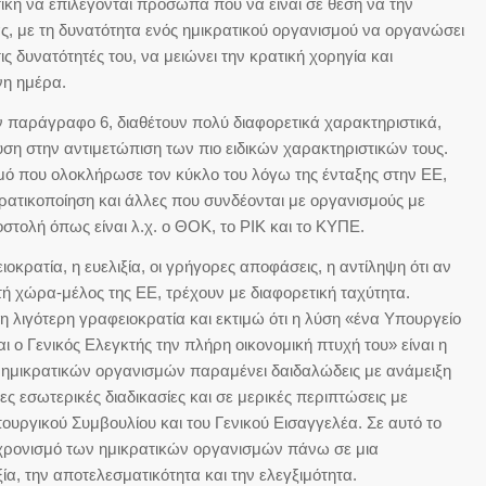
ική να επιλέγονται πρόσωπα που να είναι σε θέση να την
ας, με τη δυνατότητα ενός ημικρατικού οργανισμού να οργανώσει
τις δυνατότητές του, να μειώνει την κρατική χορηγία και
νη ημέρα.
ν παράγραφο 6, διαθέτουν πολύ διαφορετικά χαρακτηριστικά,
υση στην αντιμετώπιση των πιο ειδικών χαρακτηριστικών τους.
σμό που ολοκλήρωσε τον κύκλο του λόγω της ένταξης στην ΕΕ,
κρατικοποίηση και άλλες που συνδέονται με οργανισμούς με
στολή όπως είναι λ.χ. ο ΘΟΚ, το ΡΙΚ και το ΚΥΠΕ.
ιοκρατία, η ευελιξία, οι γρήγορες αποφάσεις, η αντίληψη ότι αν
κτή χώρα-μέλος της ΕΕ, τρέχουν με διαφορετική ταχύτητα.
τη λιγότερη γραφειοκρατία και εκτιμώ ότι η λύση «ένα Υπουργείο
ι ο Γενικός Ελεγκτής την πλήρη οικονομική πτυχή του» είναι η
ν ημικρατικών οργανισμών παραμένει δαιδαλώδεις με ανάμειξη
 εσωτερικές διαδικασίες και σε μερικές περιπτώσεις με
ουργικού Συμβουλίου και του Γενικού Εισαγγελέα. Σε αυτό το
συγχρονισμό των ημικρατικών οργανισμών πάνω σε μια
ία, την αποτελεσματικότητα και την ελεγξιμότητα.