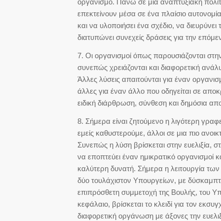
οργανισμό. Πάνω σε μια αναπτυξιακή πολιτ
επεκτείνουν μέσα σε ένα πλαίσιο αυτονομί
και να υλοποιήσει ένα σχέδιο, να διευρύνει 
διατυπώνει συνεχείς δράσεις για την επόμε
7. Οι οργανισμοί όπως παρουσιάζονται στη
συνεπώς χρειάζονται και διαφορετική ανάλ
Άλλες λύσεις απαιτούνται για έναν οργανι
άλλες για έναν άλλο που οδηγείται σε απο
ειδική διάρθρωση, σύνθεση και δημόσια απο
8. Σήμερα είναι ζητούμενο η λιγότερη γραφε
εμείς καθυστερούμε, άλλοι σε μια πιο ανοι
Συνεπώς η λύση βρίσκεται στην ευελιξία, σ
να εποπτεύει έναν ημικρατικό οργανισμοί κα
καλύτερη δυνατή. Σήμερα η λειτουργία τω
δύο τουλάχιστον Υπουργείων, με δύσκαμπτες
επιπρόσθετη συμμετοχή της Βουλής, του Υπ
κεφάλαιο, βρίσκεται το κλειδί για τον εκ
διαφορετική οργάνωση με άξονες την ευελιξ