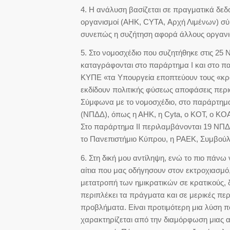
4. Η ανάλυση βασίζεται σε πραγματικά δεδο
οργανισμοί (ΑΗΚ, CYTA, Αρχή Λιμένων) σ
συνεπώς η συζήτηση αφορά άλλους οργανισ
5. Στο νομοσχέδιο που συζητήθηκε στις 25
καταγράφονται στο παράρτημα Ι και στο πα
ΚΥΠΕ «τα Υπουργεία εποπτεύουν τους «κρ
εκδίδουν πολιτικής φύσεως αποφάσεις περι
Σύμφωνα με το νομοσχέδιο, στο παράρτημα
(ΝΠΔΔ), όπως η ΑΗΚ, η Cyta, ο ΚΟΤ, o KOA
Στο παράρτημα ΙΙ περιλαμβάνονται 19 ΝΠΔ
το Πανεπιστήμιο Κύπρου, η ΡΑΕΚ, Συμβούλ
6. Στη δική μου αντίληψη, ενώ το πιο πάν
αίτια που μας οδήγησουν στον εκτροχιασμό,
μετατροπή των ημικρατικών σε κρατικούς, 
περιπλέκει τα πράγματα και σε μερικές πε
προβλήματα. Είναι προτιμότερη μια λύση πο
χαρακτηρίζεται από την διαμόρφωση μιας α