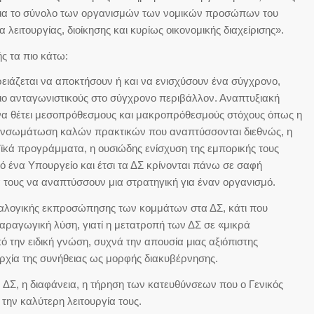
 για το σύνολο των οργανισμών των νομικών προσώπων του
 λειτουργίας, διοίκησης και κυρίως οικονομικής διαχείρισης».
ς τα πιο κάτω:
ρειάζεται να αποκτήσουν ή και να ενισχύσουν ένα σύγχρονο,
 πιο ανταγωνιστικούς στο σύγχρονο περιβάλλον. Αναπτυξιακή
υ να θέτει μεσοπρόθεσμους και μακροπρόθεσμούς στόχους όπως η
η ενσωμάτωση καλών πρακτικών που αναπτύσσονται διεθνώς, η
κά προγράμματα, η ουσιώδης ενίσχυση της εμπορικής τους
ό ένα Υπουργείο και έτσι τα ΔΣ κρίνονται πάνω σε σαφή
ά τους να αναπτύσσουν μια στρατηγική για έναν οργανισμό.
 αναλογικής εκπροσώπησης των κομμάτων στα ΔΣ, κάτι που
παραγωγική λύση, γιατί η μετατροπή των ΔΣ σε «μικρά
 την ειδική γνώση, συχνά την απουσία μιας αξιόπιστης
αρχία της συνήθειας ως μορφής διακυβέρνησης.
 ΔΣ, η διαφάνεια, η τήρηση των κατευθύνσεων που ο Γενικός
α την καλύτερη λειτουργία τους.