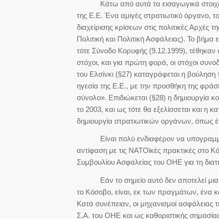
Κάτω από αυτά τα εισαγωγικά στοιχεία, 
της Ε.Ε. Ένα αμιγές στρατιωτικό όργανο, τ
διαχείρισης κρίσεων στις πολιτικές Αρχές τ
Πολιτική και Πολιτική Ασφάλειας). Το βήμα ε
τότε Σύνοδο Κορυφής (9.12.1999), τέθηκαν
στόχοι, και για πρώτη φορά, οι στόχοι συ
του Ελσίνκι (§27) καταγράφεται η βούληση
ηγεσία της Ε.Ε., με την προσθήκη της φρά
σύνολο». Επιδιώκεται (§28) η δημιουργία 
το 2003, και ως τότε θα εξελίσσεται και η
δημιουργία στρατιωτικών οργάνων, όπως έγι
Είναι πολύ ενδιαφέρον να υπογραμμιστεί 
αντίφαση με τις ΝΑΤΟϊκές πρακτικές στο 
Συμβουλίου Ασφαλείας του ΟΗΕ για τη διατή
Εάν το σημείο αυτό δεν αποτελεί μια ευ
το Κόσοβο, είναι, εκ των πραγμάτων, ένα κ
Κατά συνέπειαν, οι μηχανισμοί ασφάλειας 
Σ.Α. του ΟΗΕ και ως καθοριστικής σημασίας κ