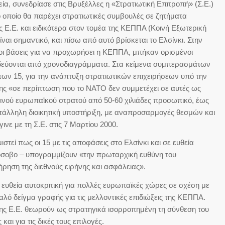
συνεδρίασε στις Βρυξέλλες η «Στρατιωτική Επιτροπή» (Σ.Ε.)
ο οποίο θα παρέχει στρατιωτικές συμβουλές σε ζητήματα
ης Ε.Ε. και ειδικότερα στον τομέα της ΚΕΠΠΑ (Κοινή Εξωτερική
ίναι σημαντικό, και πίσω από αυτό βρίσκεται το Ελσίνκι. Στην
 οι βάσεις για να προχωρήσει η ΚΕΠΠΑ, μπήκαν ορισμένοι
νοδεύονται από χρονοδιαγράμματα. Στα κείμενα συμπερασμάτων
 των 15, για την ανάπτυξη στρατιωτικών επιχειρήσεων υπό την
σης «σε περίπτωση που το ΝΑΤΟ δεν συμμετέχει σε αυτές ως
κοινού ευρωπαϊκού στρατού από 50-60 χιλιάδες προσωπικό, έως
 κατάλληλη διοικητική υποστήριξη, με αναπροσαρμογές θεσμών και
νε με τη Σ.Ε. στις 7 Μαρτίου 2000.
πως οι 15 με τις αποφάσεις στο Ελσίνκι και σε ευθεία
Κόσοβο – υπογραμμίζουν «την πρωταρχική ευθύνη του
ρηση της διεθνούς ειρήνης και ασφάλειας».
θεία αυτοκριτική για πολλές ευρωπαϊκές χώρες σε σχέση με
αλό δείγμα γραφής για τις μελλοντικές επιδιώξεις της ΚΕΠΠΑ.
της Ε.Ε. θεωρούν ως στρατηγικά ισορροπημένη τη σύνθεση του
αι για τις δικές τους επιλογές.