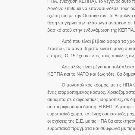
ΗΠΑ, ενίσχυση ΚΕΠΠΑ). Το γεγονός αυτό π
Λονδίνο επιθυμεί να επανασυνδέσει τους δε
σχέση του με την Ουάσιγκτον. Το Βερολίνο έ
θέση να γέρνει την πλάστιγγα ανάμεσα σε Π
βασικό ατού στην ενδυνάμωση της ΚΕΠΠΑ.
Αυτό που είναι βέβαιο αφορά τα χρονο
Στρατού, τα αργά βήματα είναι η μόνη συν
εμπρός. Οι 15 έχουν εντός τους ποικίλες αν
Ασφαλώς είναι μέγα και πολύπλοκο έργ
ΚΕΠΠΑ και το ΝΑΤΟ και έως τότε, θα δημιο
Ο μονοπολικός κόσμος, με τις ΗΠΑ να έχο
ένας ισορροπημένος κόσμος. Χρειαζόμαστε
ακουμπά σε διαφορετικές ισορροπίες, σε δη
συμπεριφορά και δράση. Η ΚΕΠΠΑ μπορεί ν
ευρωπαϊκό χώρο, και ένας ουσιαστικός μοχ
οι σχέσεις της Ε.Ε. με τις ΗΠΑ θα αποκτήσ
ευρωπαϊκά πράγματα και σύμφωνα με τις ιδρ