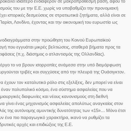
ροκαλεί ιδιαίτερο ενδιαφέρον σε μακροπρόθεσμη βάση, αφού το
σμούς του με την Ε.Ε. χωρίς να υποβαθμίζει την προνομιακή
χει ιστορικές δεσμεύσεις σε στρατιωτικά ζητήματα, αλλά είναι σε
αρίσι, Λονδίνο, έχοντας και την οικονομική του ευρωστία ως
διαγράμματα στην προώθηση του Κοινού Ευρωπαϊκού
ταγή που εγγυάται μικρές βελτιώσεις, σταθερά βήματα προς τα
τιφάσεις (π.χ. διάσημος ο ατλαντισμός της Ολλανδίας).
ο το να βρουν ισορροπίες ανάμεσα στην υπό διαμόρφωση
υργούνται τριβές και συγχύσεις από την πλευρά της Ουάσιγκτον.
υν τον καταλυτικό ρόλο στις εξελίξεις, δεν μπορεί να είναι
 έναν πολυπολικό κόσμο, ένα σύστημα ασφαλείας που να
μιουργικές διαφωνίες και νέους κανονισμούς στη διεθνή
α γίνει ένας μηχανισμός ασφαλείας απολύτως αναγκαίος στον
λός της αυτόνομης αμυντικής δυνατότητας των «15»… Μόνο έτσι
ουν ένα πιο παραγωγικό χαρακτήρα, ικανό να ρυθμίζει τα
υτικές αρχές και επιδιώξεις της Ε.Ε.