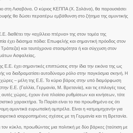
στη Λισαβόνα. Ο κύριος ΚΕΠΠΑ (Χ. Σολάνα), θα παρουσιάσει
ορυφής θα δώσει περαιτέρω εμβάθυνση στο ζήτημα της αμυντικής
 διαθέτει την «αχίλλειο πτέρνα» της στον τομέα της
οπία έχει διάσημα πόδια: Επωφελής και σημαντική πρόοδος στον
Τράπεζα) και ταυτόχρονα στασιμότητα ή και σύγχυση στον
εμάτων Ασφαλείας.
. έχει σημαντικές επιπτώσεις στην ίδια την εικόνα της ως
νής να διαδραματίσει αυτοδύναμο ρόλο στην παγκόσμια σκηνή. Η
5 χώρες – μέλη της Ε.Ε. Το κύριο βάρος στην υπό διαμόρφωση
την Ε.Ε. (Γαλλία, Γερμανία, Μ. Βρετανία), και τις επιλογές τους
ς αυτές χώρες, έχουν ένα πλαίσιο ρυθμίσεων και κινήσεων, τότε
στικό χαρακτήρα. Το Παρίσι είναι το πιο προωθημένο εις ότι
νομη αμυντικά ευρωπαϊκή ομπρέλα. Είναι η «ατμομηχανή» για
εξαιρετικά ισορροπημένες σχέσεις με τη Γερμανία και τη Βρετανία.
ν κύκλο, προωθώντας μια πολιτική με δύο βάρκες (ταύτιση με