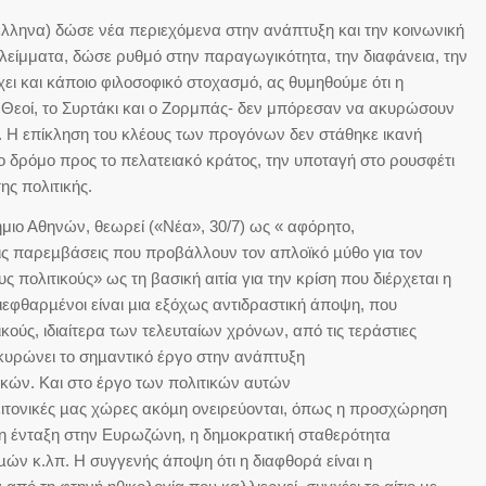
έλληνα) δώσε νέα περιεχόμενα στην ανάπτυξη και την κοινωνική
λλείμματα, δώσε ρυθμό στην παραγωγικότητα, την διαφάνεια, την
ει και κάποιο φιλοσοφικό στοχασμό, ας θυμηθούμε ότι η
 Θεοί, το Συρτάκι και ο Ζορμπάς- δεν μπόρεσαν να ακυρώσουν
. Η επίκληση του κλέους των προγόνων δεν στάθηκε ικανή
ο δρόμο προς το πελατειακό κράτος, την υποταγή στο ρουσφέτι
ης πολιτικής.
ήμιο Αθηνών, θεωρεί («Νέα», 30/7) ως « αφόρητο,
τις παρεµβάσεις που προβάλλουν τον απλοϊκό µύθο για τον
 πολιτικούς» ως τη βασική αιτία για την κρίση που διέρχεται η
ι διεφθαρµένοι είναι µια εξόχως αντιδραστική άποψη, που
κούς, ιδιαίτερα των τελευταίων χρόνων, από τις τεράστιες
ακυρώνει το σηµαντικό έργο στην ανάπτυξη
κών. Και στο έργο των πολιτικών αυτών
ειτονικές µας χώρες ακόµη ονειρεύονται, όπως η προσχώρηση
η ένταξη στην Ευρωζώνη, η δηµοκρατική σταθερότητα
ών κ.λπ. Η συγγενής άποψη ότι η διαφθορά είναι η