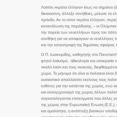
Λοιπόν,«κράτα έλληνα» ίσως να σημαίνει (
δικαιοσύνη, άλλαξε συνήθειες, μείωσε τα ε
πρόοδο. Αν το σποτ «κράτα έλληνα», περιέχ
κατανάλωση της παράδοσης, – οι Ολύμπιοι
την πορεία των νεοελλήνων προς τον πάτο
συνθήκη για να αποφύγουν οι νεοέλληνες τ
και την καταστροφή της δημόσιας σφαίρας τ
Ο Π. Ιωακειμίδης, καθηγητής στο Πανεπιστ
φτηνό λαϊκισµό, ηθικολογία και υποκρισία 
«καλό λαό» και τους «κακούς, διεφθαρµένους
χώρα. Το µήνυµα ότι όλοι οι πολιτικοί είνα
ουσιαστικά απαλλάσσει εκείνους τους πολιτι
ευθύνες για την κατάντια της χώρας, ενώ 
και εκσυγχρονισµό της χώρας άλλων πολιτι
συγκαταλέγονται επιτεύγµατα που άλλες γ
της χώρας στην Ευρωπαϊκή Ένωση (Ε.Ε.), 
και οµαλότητα, η ανάπτυξη βασικών υποδοµ