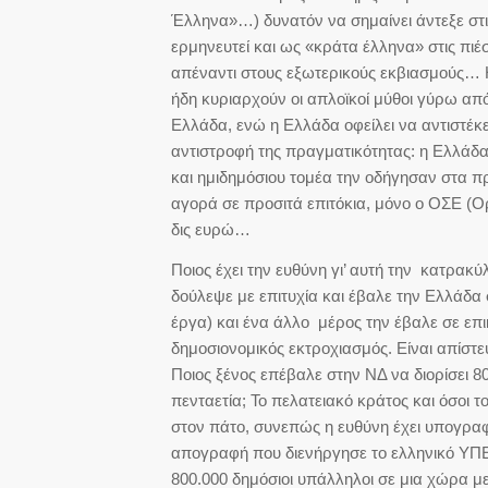
Έλληνα»…) δυνατόν να σημαίνει άντεξε στι
ερμηνευτεί και ως «κράτα έλληνα» στις πιέ
απέναντι στους εξωτερικούς εκβιασμούς… Η
ήδη κυριαρχούν οι απλοϊκοί μύθοι γύρω απ
Ελλάδα, ενώ η Ελλάδα οφείλει να αντιστέκ
αντιστροφή της πραγματικότητας: η Ελλάδα
και ημιδημόσιου τομέα την οδήγησαν στα π
αγορά σε προσιτά επιτόκια, μόνο ο ΟΣΕ (
δις ευρώ…
Ποιος έχει την ευθύνη γι’ αυτή την κατρακύ
δούλεψε με επιτυχία και έβαλε την Ελλάδα
έργα) και ένα άλλο μέρος την έβαλε σε επικ
δημοσιονομικός εκτροχιασμός. Είναι απίστε
Ποιος ξένος επέβαλε στην ΝΔ να διορίσει 8
πενταετία; Το πελατειακό κράτος και όσοι 
στον πάτο, συνεπώς η ευθύνη έχει υπογραφή
απογραφή που διενήργησε το ελληνικό ΥΠΕ
800.000 δημόσιοι υπάλληλοι σε μια χώρα μ