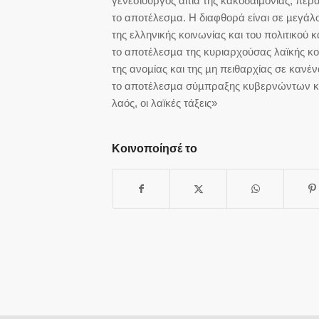
γενεσιουργός αιτία της κακοδαιµονίας, πέρα
το αποτέλεσµα. Η διαφθορά είναι σε µεγά
της ελληνικής κοινωνίας και του πολιτικού κ
το αποτέλεσµα της κυριαρχούσας λαϊκής κο
της ανοµίας και της µη πειθαρχίας σε κανέ
το αποτέλεσµα σύµπραξης κυβερνώντων κα
λαός, οι λαϊκές τάξεις»
Κοινοποίησέ το