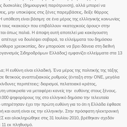
ς δυσκολίες (δημιουργική παρότρυνση), αλλά μπορεί να
σεις, μην υποκύψεις στις ξένες παρεμβάσεις, δείξε θάρρος
 υπόθεση είναι βάσιμη: σε ένα μέρος της ελλληνικής κοινωνίας
ό τους «κακούς» που επιβάλλουν «κατοχικούς όρους» στην
εται όπως παλιά. Η άποψη αυτή αποτελεί μια κακόγουστη
 απέτυχε να δουλέψει σοβαρά, τα ελλείμματα του δημόσιου
ρόθυρα χρεοκοπίας, δεν μπορούσε να βρει δάνεια στη διεθνή
Οργανισμός Σιδηροδρόμων Ελλάδος) εμφανίζει ελλείμματα στα 13
λα; Η ευθύνη είναι ελλαδική. Ένα μέρος της πολιτικής της τάξης
 σε θετικούς αναπτυξιακούς ρυθμούς (ένταξη στην ΟΝΕ, μεγάλα
ίνδυνες περιπέτειες: διορισμοί, πελατειακό κράτος,
υτη υποκρισία να μεταφέρει κανείς την ευθύνης στους ξένους.
0.000 ψηφορόρους της στο ελληνικό δημόσιο την τελευταία
το υπηρέτησαν έχει την πρώτη ευθύνη για το ότι η Ελλάδα έφθασε
 και αυτή είναι εις την ελληνικήν. Στην πρόσφατη ηλεκτρονική
Σ και ολοκληρώθηκε στις 31 Ιουλίου 2010, βρέθηκαν σχεδόν
ε 11 εκ πληθυσμό.