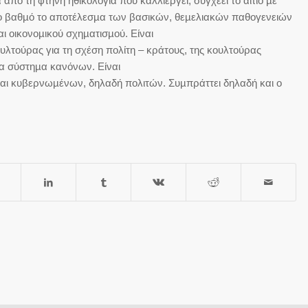
 από τη φτηνή ηθικολογία που καλλιεργεί, συγχέει το αίτιο µε
λο βαθµό το αποτέλεσµα των βασικών, θεµελιακών παθογενειών
αι οικονοµικού σχηµατισµού. Είναι
υλτούρας για τη σχέση πολίτη – κράτους, της κουλτούρας
να σύστηµα κανόνων. Είναι
ι κυβερνωµένων, δηλαδή πολιτών. Συµπράττει δηλαδή και ο