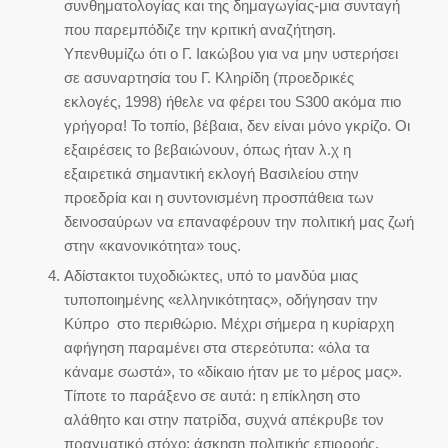
συνθηματολογίας και της δημαγωγίας-μια συνταγή
που παρεμπόδιζε την κριτική αναζήτηση.
Υπενθυμίζω ότι ο Γ. Ιακώβου για να μην υστερήσει
σε ασυναρτησία του Γ. Κληρίδη (προεδρικές
εκλογές, 1998) ήθελε να φέρει του S300 ακόμα πιο
γρήγορα! Το τοπίο, βέβαια, δεν είναι μόνο γκρίζο. Οι
εξαιρέσεις το βεβαιώνουν, όπως ήταν λ.χ η
εξαιρετικά σημαντική εκλογή Βασιλείου στην
προεδρία και η συντονισμένη προσπάθεια των
δεινοσαύρων να επαναφέρουν την πολιτική μας ζωή
στην «κανονικότητα» τους.
Αδίστακτοι τυχοδιώκτες, υπό το μανδύα μιας
τυποποιημένης «ελληνικότητας», οδήγησαν την
Κύπρο στο περιθώριο. Μέχρι σήμερα η κυρίαρχη
αφήγηση παραμένει στα στερεότυπα: «όλα τα
κάναμε σωστά», το «δίκαιο ήταν με το μέρος μας».
Τίποτε το παράξενο σε αυτά: η επίκληση στο
αλάθητο και στην πατρίδα, συχνά απέκρυβε τον
πραγματικό στόχο: άσκηση πολιτικής επιρροής,