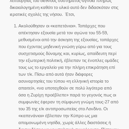
λειτουργίας του διεθνούς συστήματος-άγνοια πλήρως
δικαιολογημένη καθότι το υλικό αυτό δεν διδασκόταν στις
ιερατικές σχολές της νήσου. Έτσι,
Ακολούθησαν οι «καπετάνιοι». Τοπάρχες που
απέκτησαν εξουσία μετά τον αγώνα του 55-59,
μεθυσμένοι από την άσκηση της εξουσίας, τοπάρχες
που έχοντας μηδενική γνώση γύρω από για τους
συσχετισμούς δύναμης και, κυρίως, απαίδευτη περί
την εξωτερική πολιτική, έβλεπαν τις ένοπλες ομάδες
τους ως το εργαλείο για την πλήρη επικράτηση επί
των τ/κ. Πίσω από αυτά ήταν διάφορες
ασυναρτησίες του τύπου «η ελληνική ιστορία το
απαιτεί», «να υποταχθούν σε πολύ λιγότερα από
όσα η Ζυρίχη προέβλεπε» παρά το γεγονός πως οι
συμφωνίες έφεραν τη σύμφωνη γνώμη τους-27 από
του 35 της ε/κ αντιπροσωπείας στο Λονδίνο. Οι
«καπενάνιοι» έβλεπαν την Κύπρο ως μια
απομονωμένη νησίδα, χωρίς άλλες διαστάσεις ή