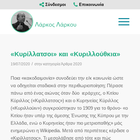
Σύνδεσμοι
Επικοινωνία
«Κυρίλλατσοι» και «Κυριλλούθκια»
/
19/07/2020
στην κατηγορία
Άρθρα 2020
Ποια «κακοδαιμονία» συνοδεύει την ε/κ κοινωνία ώστε
να οδηγείται σταδιακά στην περιθωριοποίηση; Πέρασε
πάνω από ένας αιώνας όταν δύο ιεράρχες, ο Κιτίου
Κύριλλος («Κιρίλλατσος») και ο Κυρηνείας Κύριλλος
(«Κυριλλούιν») συγκρούστηκαν το 1909 για το θρόνο- «ο
Κιτίου ήταν υπέρ της άμεσης Ένωσης της Κύπρου με την
Ελλάδα, ενώ ο Κυρηνείας ήταν πιο μετριοπαθής» μάς
ενημερώνει η Wikipedia. Μετά από περιπέτειες κέρδισε ο
«Κιρίλλατσος». Τι μεσολάβησε από τότε και πώς