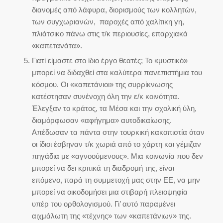
διανομές από λάφυρα, διορισμούς των κολλητών,
των συγχωριανών, παροχές από χαλίτικη γη,
πλιάτσικο πάνω στις τ/κ περιουσίες, επαρχιακά
«καπετανάτα».
Γιατί είμαστε στο ίδιο έργο θεατές; Το «μυστικό»
μπορεί να διδαχθεί στα καλύτερα πανεπιστήμια του
κόσμου. Οι «καπετάνιοι» της συρρίκνωσης
κατέστησαν συνένοχη όλη την ε/κ κοινότητα.
Έλεγξαν το κράτος, τα Μέσα και την σχολική ύλη,
διαμόρφωσαν «αφήγημα» αυτοδικαίωσης.
Απέδωσαν τα πάντα στην τουρκική κακοπιστία όταν
οι ίδιοι έσβηναν τ/κ χωριά από το χάρτη και γέμιζαν
πηγάδια με «αγνοούμενους». Μια κοινωνία που δεν
μπορεί να δει κριτικά τη διαδρομή της, είναι
επόμενο, παρά τη συμμετοχή μας στην ΕΕ, να μην
μπορεί να οικοδομήσει μια στιβαρή πλειοψηφία
υπέρ του ορθολογισμού. Γι’ αυτό παραμένει
αιχμάλωτη της «τέχνης» των «καπετάνιων» της.