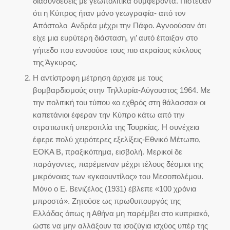
διασυνδέσεις με γεωπολιτικά συμφέροντα. Πίστευαν
ότι η Κύπρος ήταν μόνο γεωγραφία- από τον
Απόστολο Ανδρέα μέχρι την Πάφο. Αγνοούσαν ότι
είχε μια ευρύτερη διάσταση, γι’ αυτό έπαιξαν στο
γήπεδο που ευνοούσε τους πιο ακραίους κύκλους
της Άγκυρας.
Η αντίστροφη μέτρηση άρχισε με τους
βομβαρδισμούς στην Τηλλυρία-Αύγουστος 1964. Με
την πολιτική του τύπου «ο εχθρός στη θάλασσα» οι
καπετάνιοι έφεραν την Κύπρο κάτω από την
στρατιωτική υπεροπλία της Τουρκίας. Η συνέχεια
έφερε πολύ χειρότερες εξελίξεις-Εθνικό Μέτωπο,
ΕΟΚΑ Β, πραξικόπημα, εισβολή. Μερικοί δε
παράγοντες, παρέμειναν μέχρι τέλους δέσμιοι της
μικρόνοιας των «γκαουντίλος» του Μεσοπολέμου.
Μόνο ο Ε. Βενιζέλος (1931) έβλεπε «100 χρόνια
μπροστά». Ζητούσε ως πρωθυπουργός της
Ελλάδας όπως η Αθήνα μη παρέμβει στο κυπριακό,
ώστε να μην αλλάξουν τα ισοζύγια ισχύος υπέρ της