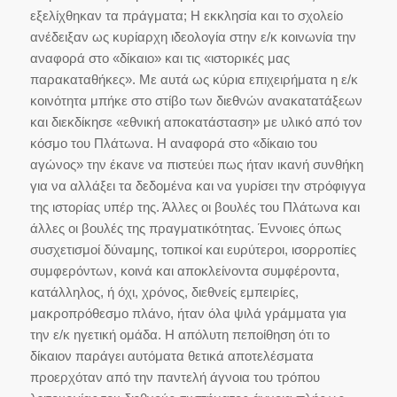
εξελίχθηκαν τα πράγματα; Η εκκλησία και το σχολείο
ανέδειξαν ως κυρίαρχη ιδεολογία στην ε/κ κοινωνία την
αναφορά στο «δίκαιο» και τις «ιστορικές μας
παρακαταθήκες». Με αυτά ως κύρια επιχειρήματα η ε/κ
κοινότητα μπήκε στο στίβο των διεθνών ανακατατάξεων
και διεκδίκησε «εθνική αποκατάσταση» με υλικό από τον
κόσμο του Πλάτωνα. Η αναφορά στο «δίκαιο του
αγώνος» την έκανε να πιστεύει πως ήταν ικανή συνθήκη
για να αλλάξει τα δεδομένα και να γυρίσει την στρόφιγγα
της ιστορίας υπέρ της. Άλλες οι βουλές του Πλάτωνα και
άλλες οι βουλές της πραγματικότητας. Έννοιες όπως
συσχετισμοί δύναμης, τοπικοί και ευρύτεροι, ισορροπίες
συμφερόντων, κοινά και αποκλείνοντα συμφέροντα,
κατάλληλος, ή όχι, χρόνος, διεθνείς εμπειρίες,
μακροπρόθεσμο πλάνο, ήταν όλα ψιλά γράμματα για
την ε/κ ηγετική ομάδα. Η απόλυτη πεποίθηση ότι το
δίκαιον παράγει αυτόματα θετικά αποτελέσματα
προερχόταν από την παντελή άγνοια του τρόπου