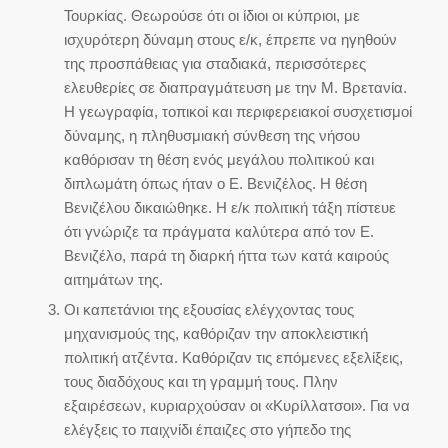
Τουρκίας. Θεωρούσε ότι οι ίδιοι οι κύπριοι, με
ισχυρότερη δύναμη στους ε/κ, έπρεπε να ηγηθούν
της προσπάθειας για σταδιακά, περισσότερες
ελευθερίες σε διαπραγμάτευση με την Μ. Βρετανία.
Η γεωγραφία, τοπικοί και περιφερειακοί συσχετισμοί
δύναμης, η πληθυσμιακή σύνθεση της νήσου
καθόρισαν τη θέση ενός μεγάλου πολιτικού και
διπλωμάτη όπως ήταν ο Ε. Βενιζέλος. Η θέση
Βενιζέλου δικαιώθηκε. Η ε/κ πολιτική τάξη πίστευε
ότι γνώριζε τα πράγματα καλύτερα από τον Ε.
Βενιζέλο, παρά τη διαρκή ήττα των κατά καιρούς
αιτημάτων της.
Οι καπετάνιοι της εξουσίας ελέγχοντας τους
μηχανισμούς της, καθόριζαν την αποκλειστική
πολιτική ατζέντα. Καθόριζαν τις επόμενες εξελίξεις,
τους διαδόχους και τη γραμμή τους. Πλην
εξαιρέσεων, κυριαρχούσαν οι «Κυρίλλατσοι». Για να
ελέγξεις το παιχνίδι έπαιζες στο γήπεδο της