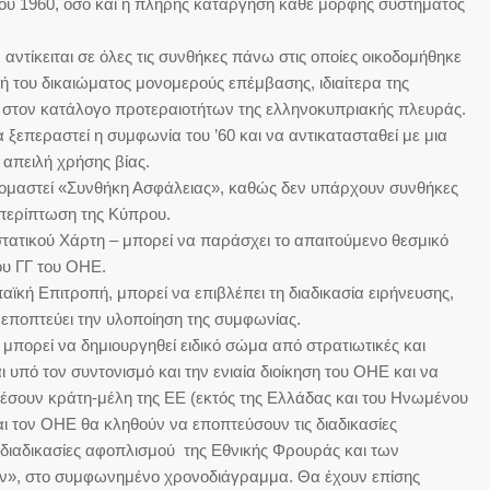
 1960, όσο και η πλήρης κατάργηση κάθε μορφής συστήματος
τίκειται σε όλες τις συνθήκες πάνω στις οποίες οικοδομήθηκε
 του δικαιώματος μονομερούς επέμβασης, ιδιαίτερα της
ά στον κατάλογο προτεραιοτήτων της ελληνοκυπριακής πλευράς.
επεραστεί η συμφωνία του ’60 και να αντικατασταθεί με μια
 απειλή χρήσης βίας.
αστεί «Συνθήκη Ασφάλειας», καθώς δεν υπάρχουν συνθήκες
περίπτωση της Κύπρου.
τικού Χάρτη – μπορεί να παράσχει το απαιτούμενο θεσμικό
ου ΓΓ του ΟΗΕ.
κή Επιτροπή, μπορεί να επιβλέπει τη διαδικασία ειρήνευσης,
εποπτεύει την υλοποίηση της συμφωνίας.
πορεί να δημιουργηθεί ειδικό σώμα από στρατιωτικές και
ι υπό τον συντονισμό και την ενιαία διοίκηση του ΟΗΕ και να
έσουν κράτη-μέλη της ΕΕ (εκτός της Ελλάδας και του Ηνωμένου
και τον ΟΗΕ θα κληθούν να εποπτεύσουν τις διαδικασίες
 διαδικασίες αφοπλισμού της Εθνικής Φρουράς και των
ν», στο συμφωνημένο χρονοδιάγραμμα. Θα έχουν επίσης