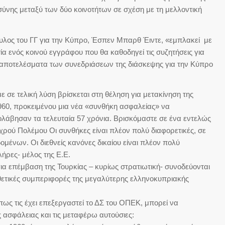
σύνης μεταξύ των δύο κοινοτήτων σε σχέση με τη μελλοντική
λος του ΓΓ για την Κύπρο, Έσπεν Μπαρθ Έιντε, «εμπλακεί με
α ενός κοινού εγγράφου που θα καθοδηγεί τις συζητήσεις για
τα αποτελέσματα των συνεδριάσεων της διάσκεψης για την Κύπρο
με σε τελική λύση βρίσκεται στη θέληση για μετακίνηση της
960, προκειμένου μια νέα «συνθήκη ασφαλείας» να
λάβησαν τα τελευταία 57 χρόνια. Βρισκόμαστε σε ένα εντελώς
χρού Πολέμου Οι συνθήκες είναι πλέον πολύ διαφορετικές, σε
ομένων. Οι διεθνείς κανόνες δικαίου είναι πλέον πολύ
λήρες- μέλος της Ε.Ε.
ια επέμβαση της Τουρκίας – κυρίως στρατιωτική- συνοδεύονται
θετικές συμπεριφορές της μεγαλύτερης ελληνοκυπριακής
όπως τις έχει επεξεργαστεί το ΔΣ του ΟΠΕΚ, μπορεί να
 ασφάλειας και τις μεταφέρω αυτούσιες: