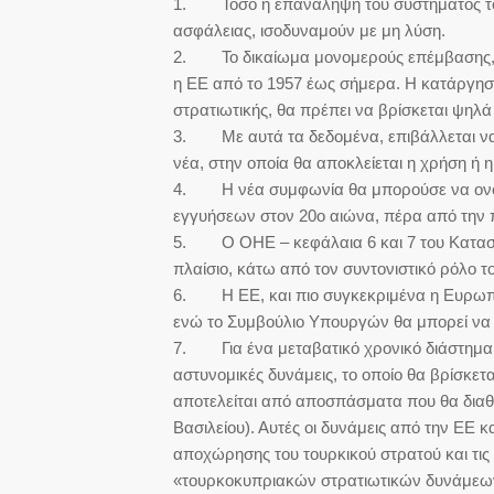
1. Τόσο η επανάληψη του συστήματος του
ασφάλειας, ισοδυναμούν με μη λύση.
2. Το δικαίωμα μονομερούς επέμβασης, αν
η ΕΕ από το 1957 έως σήμερα. Η κατάργησή
στρατιωτικής, θα πρέπει να βρίσκεται ψηλ
3. Με αυτά τα δεδομένα, επιβάλλεται να ξ
νέα, στην οποία θα αποκλείεται η χρήση ή η
4. Η νέα συμφωνία θα μπορούσε να ονομ
εγγυήσεων στον 20ο αιώνα, πέρα από την 
5. Ο ΟΗΕ – κεφάλαια 6 και 7 του Καταστα
πλαίσιο, κάτω από τον συντονιστικό ρόλο τ
6. Η ΕΕ, και πιο συγκεκριμένα η Ευρωπαϊ
ενώ το Συμβούλιο Υπουργών θα μπορεί να 
7. Για ένα μεταβατικό χρονικό διάστημα μ
αστυνομικές δυνάμεις, το οποίο θα βρίσκετα
αποτελείται από αποσπάσματα που θα διαθ
Βασιλείου). Αυτές οι δυνάμεις από την ΕΕ 
αποχώρησης του τουρκικού στρατού και τις
«τουρκοκυπριακών στρατιωτικών δυνάμεω