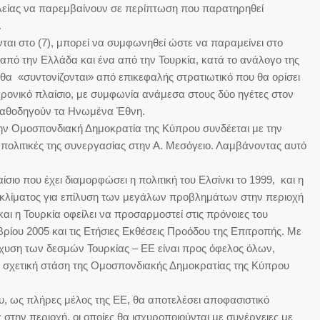
λείας να παρεμβαίνουν σε περίπτωση που παρατηρηθεί
.
 στο (7), μπορεί να συμφωνηθεί ώστε να παραμείνει στο
από την Ελλάδα και ένα από την Τουρκία, κατά το ανάλογο της
α «συντονίζονται» από επικεφαλής στρατιωτικό που θα ορίσει
χρονικό πλαίσιο, με συμφωνία ανάμεσα στους δύο ηγέτες στον
καθοδηγούν τα Ηνωμένα Έθνη.
ν Ομοσπονδιακή Δημοκρατία της Κύπρου συνδέεται με την
 πολιτικές της συνεργασίας στην Α. Μεσόγειο. Λαμβάνοντας αυτό
σιο που έχει διαμορφώσει η πολιτική του Ελσίνκι το 1999, και η
υ κλίματος για επίλυση των μεγάλων προβλημάτων στην περιοχή
και η Τουρκία οφείλει να προσαρμοστεί στις πρόνοιες του
ρίου 2005 και τις Ετήσιες Εκθέσεις Προόδου της Επιτροπής. Με
σχυση των δεσμών Τουρκίας – ΕΕ είναι προς όφελος όλων,
η σχετική στάση της Ομοσπονδιακής Δημοκρατίας της Κύπρου
, ως πλήρες μέλος της ΕΕ, θα αποτελέσει αποφασιστικό
στην περιοχή, οι οποίες θα ισχυροποιούνται με συνέργειες με