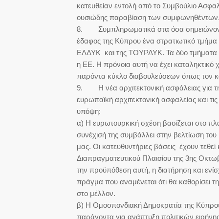
κατευθείαν εντολή από το Συμβούλιο Ασφα
ουσιώδης παραβίαση των συμφωνηθέντων
8. Συμπληρωματικά στα όσα σημειώνονται
έδαφος της Κύπρου ένα στρατιωτικό τμήμα 
ΕΛΔΥΚ και της ΤΟΥΡΔΥΚ. Τα δύο τμήματα θ
η ΕΕ. Η πρόνοια αυτή να έχει καταληκτικό 
παρόντα κύκλο διαβουλεύσεων όπως τον 
9. Η νέα αρχιτεκτονική ασφάλειας για τη
ευρωπαϊκή αρχιτεκτονική ασφαλείας και τις
υπόψη:
α) Η ευρωτουρκική σχέση βασίζεται στο πλαί
συνέχισή της συμβάλλει στην βελτίωση το
μας. Οι κατευθυντήριες βάσεις έχουν τεθεί 
Διαπραγματευτικού Πλαισίου της 3ης Οκτωβ
την προϋπόθεση αυτή, η διατήρηση και ενί
πράγμα που αναμένεται ότι θα καθορίσει τ
στο μέλλον.
β) Η Ομοσπονδιακή Δημοκρατία της Κύπρου
παράγοντα για ανάπτυξη πολιτικών ειρήνης 