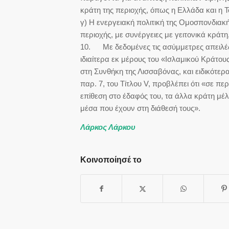
κράτη της περιοχής, όπως η Ελλάδα και η Τ
γ) Η ενεργειακή πολιτική της Ομοσπονδιακ
περιοχής, με συνέργειες με γειτονικά κράτη,
10. Με δεδομένες τις ασύμμετρες απειλές 
ιδιαίτερα εκ μέρους του «Ισλαμικού Κράτου
στη Συνθήκη της Λισσαβόνας, και ειδικότερ
παρ. 7, του Τίτλου V, προβλέπει ότι «σε π
επίθεση στο έδαφός του, τα άλλα κράτη μέ
μέσα που έχουν στη διάθεσή τους».
Λάρκος Λάρκου
Κοινοποίησέ το