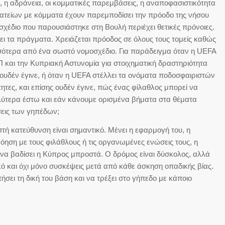
 η αδράνεια, οι κομματικές παρεμβάσεις, η αναποφασιστικότητα
ατείων με κόμματα έχουν παρεμποδίσει την πρόοδο της νήσου
σχέδιο που παρουσιάστηκε στη Βουλή περιέχει θετικές πρόνοιες.
ι τα πράγματα. Χρειάζεται πρόοδος σε όλους τους τομείς καθώς
σσότερα από ένα σωστό νομοσχέδιο. Για παράδειγμα όταν η UEFA
Π και την Κυπριακή Αστυνομία για στοιχηματική δραστηριότητα
ουδέν έγινε, ή όταν η UEFA στέλλει τα ονόματα ποδοσφαιριστών
τες, και επίσης ουδέν έγινε, πώς ένας φίλαθλος μπορεί να
αλύτερα έστω και εάν κάνουμε ορισμένα βήματα στα θέματα
σεις των γηπέδων;
ή κατεύθυνση είναι σημαντικό. Μένει η εφαρμογή του, η
όηση με τους φιλάθλους ή τις οργανωμένες ενώσεις τους, η
 να βαδίσει η Κύπρος μπροστά. Ο δρόμος είναι δύσκολος, αλλά
κό και όχι μόνο συσκέψεις μετά από κάθε άσκηση οπαδικής βίας.
ήσει τη δική του βάση και να τρέξει στο γήπεδο με κάποιο