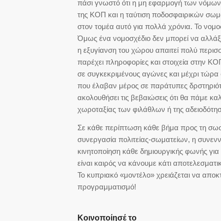
πάσι γνωστό ότι η μη εφαρμογή των νόμων,
της ΚΟΠ και η ταύτιση ποδοσφαιρικών σωμ
στον τομέα αυτό για πολλά χρόνια. Το νομο
Όμως ένα νομοσχέδιο δεν μπορεί να αλλάξε
η εξυγίανση του χώρου απαιτεί πολύ περι
παρέχει πληροφορίες και στοιχεία στην ΚΟ
σε συγκεκριμένους αγώνες και μέχρι τώρα 
που έλαβαν μέρος σε παράτυπες δρστηριότη
ακολουθήσει τις βεβαιώσεις ότι θα πάμε κ
χωροταξίας των φιλάθλων ή της αδειοδότη
Σε κάθε περίπτωση κάθε βήμα προς τη σωστ
συνεργασία πολιτείας-σωματείων, η συνενν
κινητοποίηση κάθε δημιουργικής φωνής για
είναι καιρός να κάνουμε κάτι αποτελεσματι
Το κυπριακό «μοντέλο» χρειάζεται να αποκτ
προγραμματισμό!
Κοινοποίησέ το