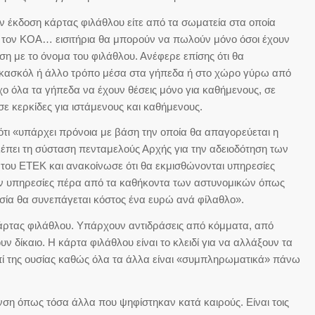
ην έκδοση κάρτας φιλάθλου είτε από τα σωματεία στα οποία
πό τον ΚΟΑ… εισιτήρια θα μπορούν να πωλούν μόνο όσοι έχουν
ηση με το όνομα του φιλάθλου. Ανέφερε επίσης ότι θα
κασκόλ ή άλλο τρόπο μέσα στα γήπεδα ή στο χώρο γύρω από
χο όλα τα γήπεδα να έχουν θέσεις μόνο για καθήμενους, σε
σε κερκίδες για ιστάμενους και καθήμενους.
τι «υπάρχει πρόνοια με βάση την οποία θα απαγορεύεται η
έπει τη σύσταση πενταμελούς Αρχής για την αδειοδότηση των
του ΕΤΕΚ και ανακοίνωσε ότι θα εκμισθώνονται υπηρεσίες
ουν υπηρεσίες πέρα από τα καθήκοντα των αστυνομικών όπως
εσία θα συνεπάγεται κόστος ένα ευρώ ανά φίλαθλο».
κάρτας φιλάθλου. Υπάρχουν αντιδράσεις από κόμματα, από
δίκαιο. Η κάρτα φιλάθλου είναι το κλειδί για να αλλάξουν τα
πί της ουσίας καθώς όλα τα άλλα είναι «συμπληρωματικά» πάνω
νση όπως τόσα άλλα που ψηφίστηκαν κατά καιρούς. Είναι τοις