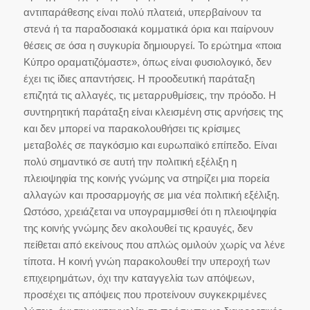
αντιπαράθεσης είναι πολύ πλατειά, υπερβαίνουν τα
στενά ή τα παραδοσιακά κομματικά όρια και παίρνουν
θέσεις σε όσα η συγκυρία δημιουργεί. Το ερώτημα «ποια
Κύπρο οραματιζόμαστε», όπως είναι φυσιολογικό, δεν
έχει τις ίδιες απαντήσεις. Η προοδευτική παράταξη
επιζητά τις αλλαγές, τις μεταρρυθμίσεις, την πρόοδο. Η
συντηρητική παράταξη είναι κλεισμένη στις αρνήσεις της
και δεν μπορεί να παρακολουθήσει τις κρίσιμες
μεταβολές σε παγκόσμιο και ευρωπαϊκό επίπεδο. Είναι
πολύ σημαντικό σε αυτή την πολιτική εξέλιξη η
πλειοψηφία της κοινής γνώμης να στηρίζει μια πορεία
αλλαγών και προσαρμογής σε μια νέα πολιτική εξέλιξη.
Ωστόσο, χρειάζεται να υπογραμμισθεί ότι η πλειοψηφία
της κοινής γνώμης δεν ακολουθεί τις κραυγές, δεν
πείθεται από εκείνους που απλώς ομιλούν χωρίς να λένε
τίποτα. Η κοινή γνώη παρακολουθεί την υπεροχή των
επιχειρημάτων, όχι την καταγγελία των απόψεων,
προσέχει τις απόψεις που προτείνουν συγκεκριμένες