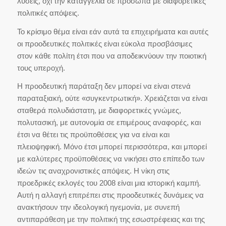
λύσεις, όχι την καταγγελία σε πρόσωπα με διαφορετικές
πολιτικές απόψεις.
Το κρίσιμο θέμα είναι εάν αυτά τα επιχειρήματα και αυτές
οι προοδευτικές πολιτικές είναι εύκολα προσβάσιμες
στον κάθε πολίτη έτσι που να αποδεικνύουν την ποιοτική
τους υπεροχή.
Η προοδευτική παράταξη δεν μπορεί να είναι στενά
παραταξιακή, ούτε «συγκεντρωτική». Χρειάζεται να είναι
σταθερά πολυδιάστατη, με διαφορετικές γνώμες,
πολυτασική, με αυτονομία σε επιμέρους αναφορές, και
έτσι να θέτει τις προϋποθέσεις για να είναι και
πλειοψηφική. Μόνο έτσι μπορεί περισσότερα, και μπορεί
με καλύτερες προϋποθέσεις να νικήσει στο επίπεδο των
ιδεών τις αναχρονιστικές απόψεις. Η νίκη στις
προεδρικές εκλογές του 2008 είναι μια ιστορική καμπή.
Αυτή η αλλαγή επιτρέπει στις προοδευτικές δυνάμεις να
ανακτήσουν την ιδεολογική ηγεμονία, με συνεπή
αντιπαράθεση με την πολιτική της εσωστρέφειας και της