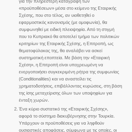
για την πληρέστερη καταγραφή των
«προϋποθέσεων» μέσα στο κείμενο της Εταιρικής
Σχέσης, που στο τέλος, αν υιοθετηθεί ο
εφαρμοστικός κανονισμός (με ομοφωνία), θα
συμφωνηθεί με ειδική πλειοψηφία. Από τη στιγμή
που το Κυπριακό θα αποτελεί τμήμα των πολιτικών
κριτηρίων της Εταιρικής Σχέσης, η Επιτροπή, ως
θεματοφύλακας της, θα αναλάβει να ασκεί
συστηματική εποπτεία. Με βάση την «Εταιρική
Σχέση», η Επιτροπή είναι υποχρεωμένη να
ενεργοποιήσει συγκεκριμένη ρήτρα της συμφωνίας
(Conditionalities) και να αναστείλει τις
χρηματοδοτήσεις, επιβάλλοντας κυρώσεις, στη βάση
της ίσης μεταχείρισης όλων των υποψηφίων για
ένταξη χωρών.
Ένα κύριο συστατικό της «Εταιρικής Σχέσης»,
αφορά το σύστημα διακυβέρνησης στην Τουρκία.
Υπάρχουν οι προϋποθέσεις για να ληφθούν
ουσιαστικές αποφάσεις, σύμφωνα με τις οποίες, οι