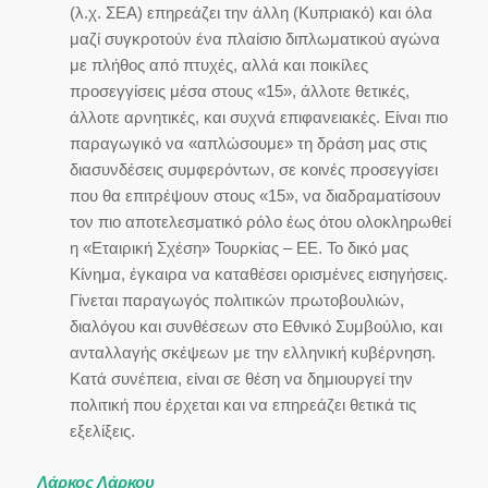
(λ.χ. ΣΕΑ) επηρεάζει την άλλη (Κυπριακό) και όλα
μαζί συγκροτούν ένα πλαίσιο διπλωματικού αγώνα
με πλήθος από πτυχές, αλλά και ποικίλες
προσεγγίσεις μέσα στους «15», άλλοτε θετικές,
άλλοτε αρνητικές, και συχνά επιφανειακές. Είναι πιο
παραγωγικό να «απλώσουμε» τη δράση μας στις
διασυνδέσεις συμφερόντων, σε κοινές προσεγγίσει
που θα επιτρέψουν στους «15», να διαδραματίσουν
τον πιο αποτελεσματικό ρόλο έως ότου ολοκληρωθεί
η «Εταιρική Σχέση» Τουρκίας – ΕΕ. Το δικό μας
Κίνημα, έγκαιρα να καταθέσει ορισμένες εισηγήσεις.
Γίνεται παραγωγός πολιτικών πρωτοβουλιών,
διαλόγου και συνθέσεων στο Εθνικό Συμβούλιο, και
ανταλλαγής σκέψεων με την ελληνική κυβέρνηση.
Κατά συνέπεια, είναι σε θέση να δημιουργεί την
πολιτική που έρχεται και να επηρεάζει θετικά τις
εξελίξεις.
Λάρκος Λάρκου