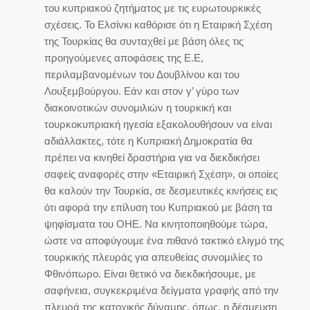
του κυπριακού ζητήματος με τις ευρωτουρκικές
σχέσεις. Το Ελσίνκι καθόρισε ότι η Εταιρική Σχέση
της Τουρκίας θα συνταχθεί με βάση όλες τις
προηγούμενες αποφάσεις της Ε.Ε,
περιλαμβανομένων του Δουβλίνου και του
Λουξεμβούργου. Εάν και στον γ’ γύρο των
διακοινοτικών συνομιλιών η τουρκική και
τουρκοκυπριακή ηγεσία εξακολουθήσουν να είναι
αδιάλλακτες, τότε η Κυπριακή Δημοκρατία θα
πρέπει να κινηθεί δραστήρια για να διεκδικήσει
σαφείς αναφορές στην «Εταιρική Σχέση», οι οποίες
θα καλούν την Τουρκία, σε δεσμευτικές κινήσεις εις
ότι αφορά την επίλυση του Κυπριακού με βάση τα
ψηφίσματα του ΟΗΕ. Να κινητοποιηθούμε τώρα,
ώστε να αποφύγουμε ένα πιθανό τακτικό ελιγμό της
τουρκικής πλευράς για απευθείας συνομιλίες το
Φθινόπωρο. Είναι θετικό να διεκδικήσουμε, με
σαφήνεια, συγκεκριμένα δείγματα γραφής από την
πλευρά της κατοχικής δύναμης, όπως, η δέσμευση