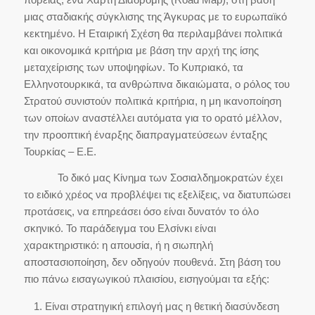
μιας σταδιακής σύγκλισης της Άγκυρας με το ευρωπαϊκό
κεκτημένο. Η Εταιρική Σχέση θα περιλαμβάνει πολιτικά
και οικονομικά κριτήρια με βάση την αρχή της ίσης
μεταχείρισης των υποψηφίων. Το Κυπριακό, τα
Ελληνοτουρκικά, τα ανθρώπινα δικαιώματα, ο ρόλος του
Στρατού συνιστούν πολιτικά κριτήρια, η μη ικανοποίηση
των οποίων αναστέλλει αυτόματα για το ορατό μέλλον,
την προοπτική έναρξης διαπραγματεύσεων ένταξης
Τουρκίας – Ε.Ε.
Το δικό μας Κίνημα των Σοσιαλδημοκρατών έχει
το ειδικό χρέος να προβλέψει τις εξελίξεις, να διατυπώσει
προτάσεις, να επηρεάσει όσο είναι δυνατόν το όλο
σκηνικό. Το παράδειγμα του Ελσίνκι είναι
χαρακτηριστικό: η απουσία, ή η σιωπηλή
αποστασιοποίηση, δεν οδηγούν πουθενά. Στη βάση του
πιο πάνω εισαγωγικού πλαισίου, εισηγούμαι τα εξής:
Είναι στρατηγική επιλογή μας η θετική διασύνδεση