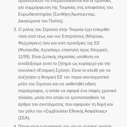
οργανώσεων να ενεργοποιούνται και οι πρόνοιες
για συμμόρφωση της Τουρκίας στις αποφάσεις του
Ευρωδικαστηρίου (Συνθήκη Άμστερνταμ,
Δικαιώματα του Πολίτη).
Ο ρόλος του Στρατού στην Τουρκία έχει επικριθεί
τόσο από τέως και νυν Επιτρόπους (Μπρουκ,
Φερχόιγκεν) όσο και από προεδρίες της ΕΕ
(Φινλανδία, Αχτισάαρι, επιστολή προς Ντεμιρέλ,
11/99). Είναι ζωτικής σημασίας υπόθεση να
αναδείξουμε αυτό το ζήτημα ως κυρίαρχο για την
συνολική «Εταιρική Σχέση». Είναι το κλειδί για να
συζητήσει η θεσμική ΕΕ τον παρα-συνταγματικό
ρόλο του Στρατού και να υιοθετηθεί ειδική
παράγραφος, η οποία να αφορά ένα σαφές χρονικό
πλαίσιο, μέσα στο οποίο να τροποποιηθούν τα
άρθρα του συντάγματος που αφορούν τη δομή και
τον ρόλο του «Συμβουλίου Εθνικής Ασφάλειας»
(ΣΕΑ).
Πάγια είναι η αναφορά μας για τις σχέσεις «καλής