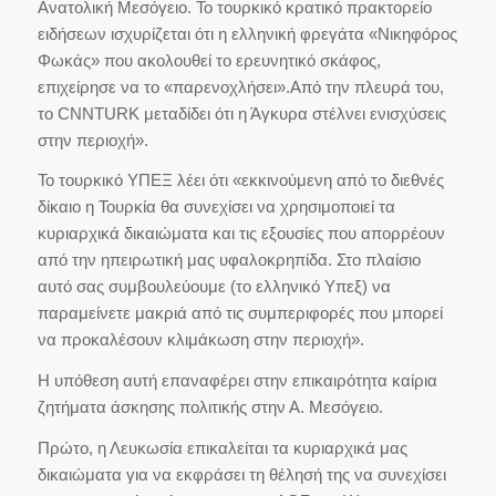
Ανατολική Μεσόγειο. Το τουρκικό κρατικό πρακτορείο
ειδήσεων ισχυρίζεται ότι η ελληνική φρεγάτα «Νικηφόρος
Φωκάς» που ακολουθεί το ερευνητικό σκάφος,
επιχείρησε να το «παρενοχλήσει».Από την πλευρά του,
το CNNTURK μεταδίδει ότι η Άγκυρα στέλνει ενισχύσεις
στην περιοχή».
Το τουρκικό ΥΠΕΞ λέει ότι «εκκινούμενη από το διεθνές
δίκαιο η Τουρκία θα συνεχίσει να χρησιμοποιεί τα
κυριαρχικά δικαιώματα και τις εξουσίες που απορρέουν
από την ηπειρωτική μας υφαλοκρηπίδα. Στο πλαίσιο
αυτό σας συμβουλεύουμε (το ελληνικό Υπεξ) να
παραμείνετε μακριά από τις συμπεριφορές που μπορεί
να προκαλέσουν κλιμάκωση στην περιοχή».
Η υπόθεση αυτή επαναφέρει στην επικαιρότητα καίρια
ζητήματα άσκησης πολιτικής στην Α. Μεσόγειο.
Πρώτο, η Λευκωσία επικαλείται τα κυριαρχικά μας
δικαιώματα για να εκφράσει τη θέλησή της να συνεχίσει