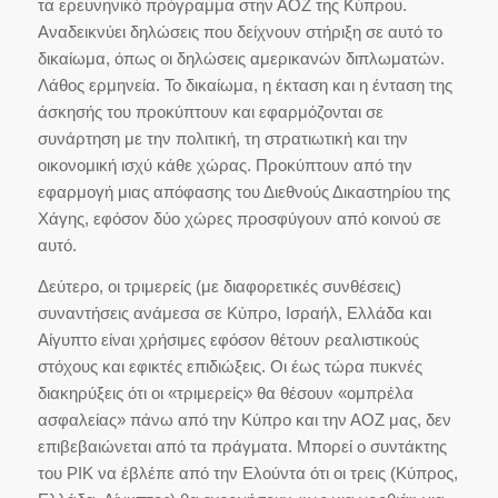
τα ερευνηνικό πρόγραμμα στην ΑΟΖ της Κύπρου.
Αναδεικνύει δηλώσεις που δείχνουν στήριξη σε αυτό το
δικαίωμα, όπως οι δηλώσεις αμερικανών διπλωματών.
Λάθος ερμηνεία. Το δικαίωμα, η έκταση και η ένταση της
άσκησής του προκύπτουν και εφαρμόζονται σε
συνάρτηση με την πολιτική, τη στρατιωτική και την
οικονομική ισχύ κάθε χώρας. Προκύπτουν από την
εφαρμογή μιας απόφασης του Διεθνούς Δικαστηρίου της
Χάγης, εφόσον δύο χώρες προσφύγουν από κοινού σε
αυτό.
Δεύτερο, οι τριμερείς (με διαφορετικές συνθέσεις)
συναντήσεις ανάμεσα σε Κύπρο, Ισραήλ, Ελλάδα και
Αίγυπτο είναι χρήσιμες εφόσον θέτουν ρεαλιστικούς
στόχους και εφικτές επιδιώξεις. Οι έως τώρα πυκνές
διακηρύξεις ότι οι «τριμερείς» θα θέσουν «ομπρέλα
ασφαλείας» πάνω από την Κύπρο και την ΑΟΖ μας, δεν
επιβεβαιώνεται από τα πράγματα. Μπορεί ο συντάκτης
του ΡΙΚ να έβλέπε από την Ελούντα ότι οι τρεις (Κύπρος,