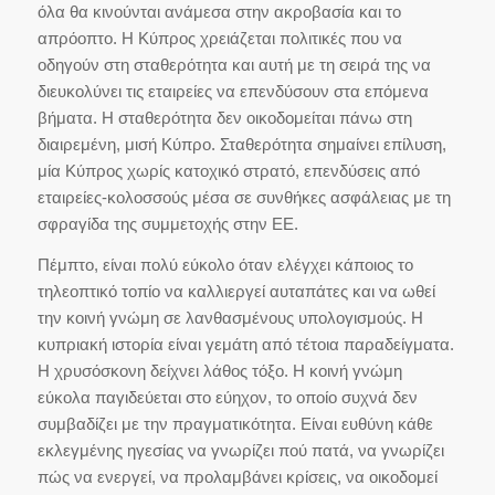
όλα θα κινούνται ανάμεσα στην ακροβασία και το
απρόοπτο. Η Κύπρος χρειάζεται πολιτικές που να
οδηγούν στη σταθερότητα και αυτή με τη σειρά της να
διευκολύνει τις εταιρείες να επενδύσουν στα επόμενα
βήματα. Η σταθερότητα δεν οικοδομείται πάνω στη
διαιρεμένη, μισή Κύπρο. Σταθερότητα σημαίνει επίλυση,
μία Κύπρος χωρίς κατοχικό στρατό, επενδύσεις από
εταιρείες-κολοσσούς μέσα σε συνθήκες ασφάλειας με τη
σφραγίδα της συμμετοχής στην ΕΕ.
Πέμπτο, είναι πολύ εύκολο όταν ελέγχει κάποιος το
τηλεοπτικό τοπίο να καλλιεργεί αυταπάτες και να ωθεί
την κοινή γνώμη σε λανθασμένους υπολογισμούς. Η
κυπριακή ιστορία είναι γεμάτη από τέτοια παραδείγματα.
Η χρυσόσκονη δείχνει λάθος τόξο. Η κοινή γνώμη
εύκολα παγιδεύεται στο εύηχον, το οποίο συχνά δεν
συμβαδίζει με την πραγματικότητα. Είναι ευθύνη κάθε
εκλεγμένης ηγεσίας να γνωρίζει πού πατά, να γνωρίζει
πώς να ενεργεί, να προλαμβάνει κρίσεις, να οικοδομεί