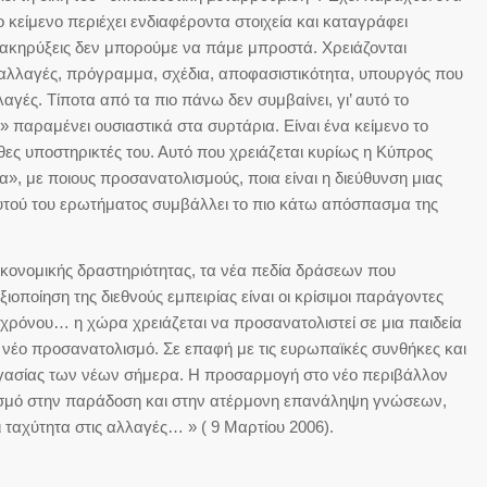
 κείμενο περιέχει ενδιαφέροντα στοιχεία και καταγράφει
 διακηρύξεις δεν μπορούμε να πάμε μπροστά. Χρειάζονται
α αλλαγές, πρόγραμμα, σχέδια, αποφασιστικότητα, υπουργός που
λλαγές. Τίποτα από τα πιο πάνω δεν συμβαίνει, γι’ αυτό το
 παραμένει ουσιαστικά στα συρτάρια. Είναι ένα κείμενο το
χθες υποστηρικτές του. Αυτό που χρειάζεται κυρίως η Κύπρος
α», με ποιους προσανατολισμούς, ποια είναι η διεύθυνση μιας
 αυτού του ερωτήματος συμβάλλει το πιο κάτω απόσπασμα της
οικονομικής δραστηριότητας, τα νέα πεδία δράσεων που
ξιοποίηση της διεθνούς εμπειρίας είναι οι κρίσιμοι παράγοντες
χρόνου… η χώρα χρειάζεται να προσανατολιστεί σε μια παιδεία
 νέο προσανατολισμό. Σε επαφή με τις ευρωπαϊκές συνθήκες και
ς εργασίας των νέων σήμερα. Η προσαρμογή στο νέο περιβάλλον
λεισμό στην παράδοση και στην ατέρμονη επανάληψη γνώσεων,
ι ταχύτητα στις αλλαγές… » ( 9 Μαρτίου 2006).