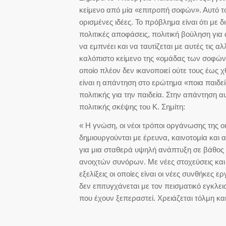
κείμενο από μία «επιτροπή σοφών». Αυτό το
ορισμένες ιδέες. Το πρόβλημα είναι ότι με
πολιτικές αποφάσεις, πολιτική βούληση γι
να εμπνέει και να ταυτίζεται με αυτές τις α
καλόπιστο κείμενο της «ομάδας των σοφών»
οποίο πλέον δεν ικανοποιεί ούτε τους έως 
είναι η απάντηση στο ερώτημα «ποια παιδεί
πολιτικής για την παιδεία. Στην απάντηση
πολιτικής σκέψης του Κ. Σημίτη:
« Η γνώση, οι νέοι τρόποι οργάνωσης της 
δημιουργούνται με έρευνα, καινοτομία και α
για μια σταθερά υψηλή ανάπτυξη σε βάθος 
ανοιχτών συνόρων. Με νέες στοχεύσεις και
εξελίξεις οι οποίες είναι οι νέες συνθήκε
δεν επιτυγχάνεται με τον πεισματικό εγκ
που έχουν ξεπεραστεί. Χρειάζεται τόλμη κα