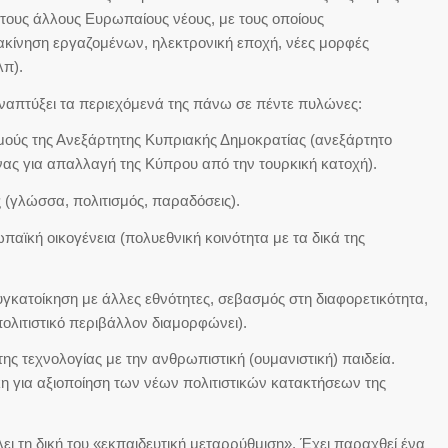
 τους άλλους Ευρωπαίους νέους, με τους οποίους
ιακίνηση εργαζομένων, ηλεκτρονική εποχή, νέες μορφές
π).
αναπτύξει τα περιεχόμενά της πάνω σε πέντε πυλώνες:
ούς της Ανεξάρτητης Κυπριακής Δημοκρατίας (ανεξάρτητο
ας για απαλλαγή της Κύπρου από την τουρκική κατοχή).
ς (γλώσσα, πολιτισμός, παραδόσεις).
αϊκή οικογένεια (πολυεθνική κοινότητα με τα δικά της
υγκατοίκηση με άλλες εθνότητες, σεβασμός στη διαφορετικότητα,
πολιτιστικό περιβάλλον διαμορφώνει).
της τεχνολογίας με την ανθρωπιστική (ουμανιστική) παιδεία.
κη για αξιοποίηση των νέων πολιτιστικών κατακτήσεων της
λει τη δική του «εκπαιδευτική μεταρρύθμιση». Έχει παραχθεί ένα