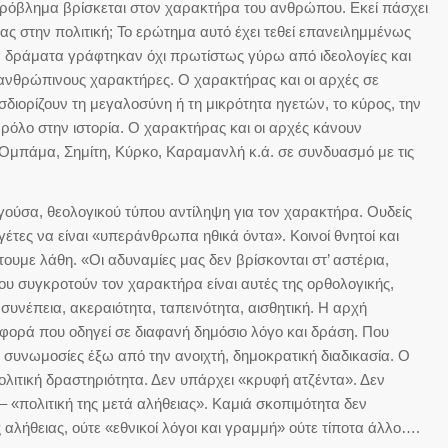
ό πρόβλημα βρίσκεται στον χαρακτήρα του ανθρώπου. Εκεί πάσχει
ς στην πολιτική; Το ερώτημα αυτό έχει τεθεί επανειλημμένως
κά δράματα γράφτηκαν όχι πρωτίστως γύρω από ιδεολογίες και
 ανθρώπινους χαρακτήρες. Ο χαρακτήρας και οι αρχές σε
οσδιορίζουν τη μεγαλοσύνη ή τη μικρότητα ηγετών, το κύρος, την
 ρόλο στην ιστορία. Ο χαρακτήρας και οι αρχές κάνουν
, Ομπάμα, Σημίτη, Κύρκο, Καραμανλή κ.ά. σε συνδυασμό με τις
γούσα, θεολογικού τύπου αντίληψη για τον χαρακτήρα. Ουδείς
ηγέτες να είναι «υπεράνθρωπα ηθικά όντα». Κοινοί θνητοί και
τουμε λάθη. «Οι αδυναμίες μας δεν βρίσκονται στ’ αστέρια,
που συγκροτούν τον χαρακτήρα είναι αυτές της ορθολογικής,
υνέπεια, ακεραιότητα, ταπεινότητα, αισθητική. Η αρχή
φορά που οδηγεί σε διαφανή δημόσιο λόγο και δράση. Που
, συνωμοσίες έξω από την ανοιχτή, δημοκρατική διαδικασία. Ο
πολιτική δραστηριότητα. Δεν υπάρχει «κρυφή ατζέντα». Δεν
s – «πολιτική της μετά αλήθειας». Καμιά σκοπιμότητα δεν
αλήθειας, ούτε «εθνικοί λόγοι και γραμμή» ούτε τίποτα άλλο….