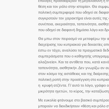
επιλογές προσδιορίζουν τη μεγαλοσύνη ή τη
θέση και τον ρόλο στην ιστορία». Θα συμφ
πολιτική συμπεριφορά που οδηγεί σε διαφαν
συγκροτούν τον χαρακτήρα είναι αυτές της
συνέπεια, ακεραιότητα, ταπεινότητα, αισθη
που οδηγεί σε διαφανή δημόσιο λόγο και δ
Θα μπω στον πειρασμό να μεταφέρω την αν
διαχείρισης του κυπριακού για δεκαετίες α
έστω εν τάχει, αναλύσει τα πραγματικά δεδ
συμπεράσματα που ο καθηγητής υπογραμμίζ
αλαζονεία». Και τα αντίθετα που, κατά καν
ταπεινότητα, αισθητική». Δεν γνωρίζω αν 
στον κόσμο της αστάθειας και της διαίρεσ
πολιτική ροπή στην προσέγγιση στο κυπρια
η κρυφή ατζέντα. Γι’ αυτό το λόγο, γράφει
μικρότητα ηγετών, το κύρος, την καταξίωση 
Με ευκολία φτάνουμε στο βασικό συμπέρασμα
μπορούν να διεκδικήσουν «θέση και ρόλο σ