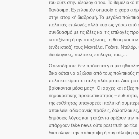
του ούτε στην ιδεολογία του. Το θεμελιακ
θανάσιμα. Εχει λοιπόν σημασία ο χαρακτήρα
στην ιστορική διαδρομή. Τα μεγάλα πολιτι
πολιτικές επιλογές αλλά κυρίως γύρω από
συνδυασμό με τις ιδέες και τις επιλογές πρ
καταξίωση ή την απαξίωση, τη θέση και τον
(ενδεικτικά) τους Μαντέλα, Γκάντι, Ντελόρ
ιδεολογικές, πολιτικές επιλογές τους…
Οπωσδήποτε δεν πρόκειται για μια ηθικολο
δικαιούται να αξιώσει από τους πολιτικούς 
πολιτικοί είμαστε ατελή πλάσματα. Διαπράτ
βρίσκονται μέσα μας». Οι αρχές και αξίες 
δημοκρατικής προσωπικότητας – ευθύτητα, σ
της
ευθύτητας
υπαγορεύει πολιτική συμπερι
αποκλείει αδιαφανείς πράξεις, δολοπλοκίες
δημόσιος λόγος και η ατζέντα ορίζουν την 
υπάρχουν fake news ούτε post truth politic
δικαιολογεί την απόκρυψη ή συγκάλυψη της 