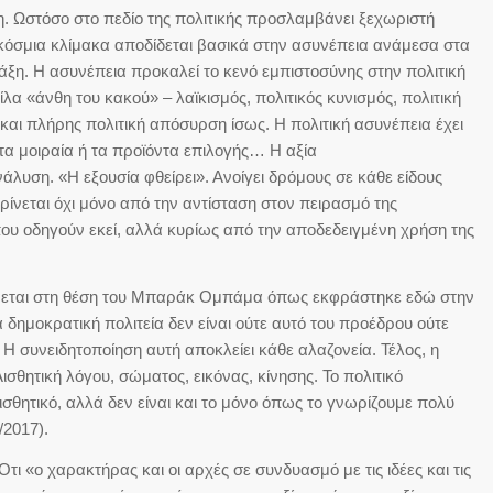
. Ωστόσο στο πεδίο της πολιτικής προσλαμβάνει ξεχωριστή
κόσμια κλίμακα αποδίδεται βασικά στην ασυνέπεια ανάμεσα στα
πράξη. Η ασυνέπεια προκαλεί το κενό εμπιστοσύνης στην πολιτική
ίλα «άνθη του κακού» – λαϊκισμός, πολιτικός κυνισμός, πολιτική
 και πλήρης πολιτική απόσυρση ίσως. Η πολιτική ασυνέπεια έχει
τα μοιραία ή τα προϊόντα επιλογής… Η αξία
ανάλυση. «Η εξουσία φθείρει». Ανοίγει δρόμους σε κάθε είδους
ρίνεται όχι μόνο από την αντίσταση στον πειρασμό της
ου οδηγούν εκεί, αλλά κυρίως από την αποδεδειγμένη χρήση της
νεται στη θέση του Μπαράκ Ομπάμα όπως εκφράστηκε εδώ στην
 δημοκρατική πολιτεία δεν είναι ούτε αυτό του προέδρου ούτε
Η συνειδητοποίηση αυτή αποκλείει κάθε αλαζονεία. Τέλος, η
ισθητική λόγου, σώματος, εικόνας, κίνησης. Το πολιτικό
σθητικό, αλλά δεν είναι και το μόνο όπως το γνωρίζουμε πολύ
/2017).
 «ο χαρακτήρας και οι αρχές σε συνδυασμό με τις ιδέες και τις