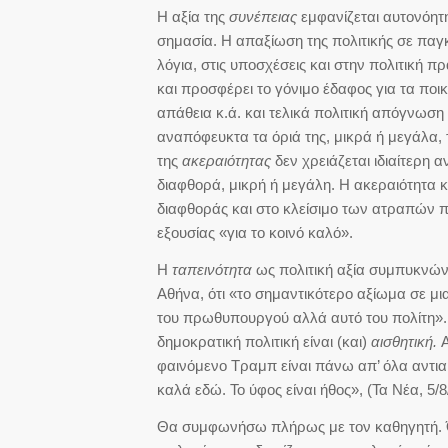
Η αξία της
συνέπειας
εμφανίζεται αυτονόητη
σημασία. Η απαξίωση της πολιτικής σε παγ
λόγια, στις υποσχέσεις και στην πολιτική 
και προσφέρει το γόνιμο έδαφος για τα ποικ
απάθεια κ.ά. και τελικά πολιτική απόγνωση
αναπόφευκτα τα όριά της, μικρά ή μεγάλα, 
της
ακεραιότητας
δεν χρειάζεται ιδιαίτερη 
διαφθορά, μικρή ή μεγάλη. Η ακεραιότητα κ
διαφθοράς και στο κλείσιμο των ατραπών π
εξουσίας «για το κοινό καλό».
Η
ταπεινότητα
ως πολιτική αξία συμπυκνώ
Αθήνα, ότι «το σημαντικότερο αξίωμα σε μια
του πρωθυπουργού αλλά αυτό του πολίτη». 
δημοκρατική πολιτική είναι (και)
αισθητική.
Α
φαινόμενο Τραμπ είναι πάνω απ’ όλα αντιαι
καλά εδώ. Το ύφος είναι ήθος», (Τα Νέα, 5/8
Θα συμφωνήσω πλήρως με τον καθηγητή. Ότι