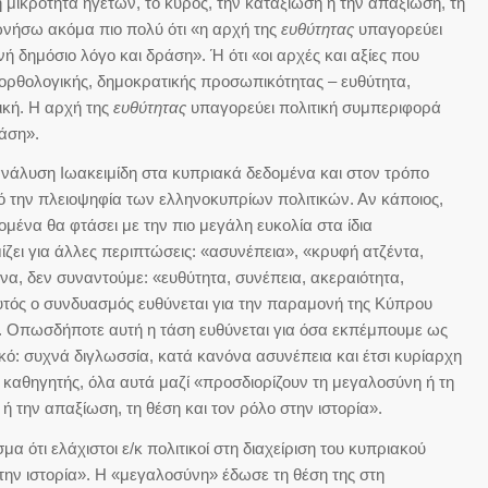
 μικρότητα ηγετών, το κύρος, την καταξίωση ή την απαξίωση, τη
ωνήσω ακόμα πιο πολύ ότι «η αρχή της
ευθύτητας
υπαγορεύει
ή δημόσιο λόγο και δράση». Ή ότι «οι αρχές και αξίες που
 ορθολογικής, δημοκρατικής προσωπικότητας – ευθύτητα,
τική. Η αρχή της
ευθύτητας
υπαγορεύει πολιτική συμπεριφορά
ράση».
άλυση Ιωακειμίδη στα κυπριακά δεδομένα και στον τρόπο
πό την πλειοψηφία των ελληνοκυπρίων πολιτικών. Αν κάποιος,
ομένα θα φτάσει με την πιο μεγάλη ευκολία στα ίδια
ει για άλλες περιπτώσεις: «ασυνέπεια», «κρυφή ατζέντα,
όνα, δεν συναντούμε: «ευθύτητα, συνέπεια, ακεραιότητα,
αυτός ο συνδυασμός ευθύνεται για την παραμονή της Κύπρου
ης. Οπωσδήποτε αυτή η τάση ευθύνεται για όσα εκπέμπουμε ως
κό: συχνά διγλωσσία, κατά κανόνα ασυνέπεια και έτσι κυρίαρχη
 ο καθηγητής, όλα αυτά μαζί «προσδιορίζουν τη μεγαλοσύνη ή τη
ή την απαξίωση, τη θέση και τον ρόλο στην ιστορία».
 ότι ελάχιστοι ε/κ πολιτικοί στη διαχείριση του κυπριακού
την ιστορία». Η «μεγαλοσύνη» έδωσε τη θέση της στη