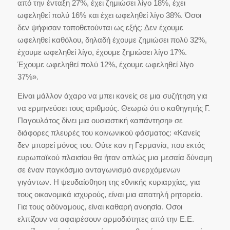
από την ένταξη 27%, έχει ζημιώσει λίγο 18%, έχει
ωφεληθεί πολύ 16% και έχει ωφεληθεί λίγο 38%. Όσοι
δεν ψήφισαν τοποθετούνται ως εξής: Δεν έχουμε
ωφεληθεί καθόλου, δηλαδή έχουμε ζημιώσει πολύ 32%,
έχουμε ωφεληθεί λίγο, έχουμε ζημιώσει λίγο 17%.
Έχουμε ωφεληθεί πολύ 12%, έχουμε ωφεληθεί λίγο
37%».
Είναι μάλλον άχαρο να μπει κανείς σε μια συζήτηση για
να ερμηνεύσει τους αριθμούς. Θεωρώ ότι ο καθηγητής Γ.
Παγουλάτος δίνει μια ουσιαστική «απάντηση» σε
διάφορες πλευρές του κοινωνικού φάσματος: «Κανείς
δεν μπορεί μόνος του. Ούτε καν η Γερμανία, που εκτός
ευρωπαϊκού πλαισίου θα ήταν απλώς μια μεσαία δύναμη
σε έναν παγκόσμιο ανταγωνισμό ανερχόμενων
γιγάντων. Η ψευδαίσθηση της εθνικής κυριαρχίας, για
τους οικονομικά ισχυρούς, είναι μια απατηλή ρητορεία.
Για τους αδύναμους, είναι καθαρή ανοησία. Οσοι
ελπίζουν να αφαιρέσουν αρμοδιότητες από την Ε.Ε.