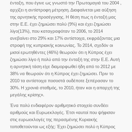
ένταξη, που έγινε ως γνωστό την Πρωτομαγιά του 2004 ,
αρχίζει η αντίστροφη μέτρηση. Διαφαίνεται μια αύξηση
της αρνητικής προσέγγισης. Η θέση πως η ένταξή μας
στην Ε.Ε. έχει ζημιώσει πολύ (9%) και έχει ζημιώσει
λίγο(13%), που καταγραφόταν το 2006, το 2014
ανεβαίνει στο 29% και 17% αντίστοιχα, εκφράζοντας μια
στροφή της κυπριακής κοινωνίας. Το 2014, σχεδόν οι
μισοί ερωτηθέντες (46%) θεωρούν ότι η Κύπρος έχει
ζημιώσει λίγο ή πολύ από την ένταξή της στην Ε.Ε. Αυτή
η αρνητική τάση είχε διαμορφωθεί ήδη από το 2012 με
38% να θεωρούν ότι η Κύπρος έχει ζημιώσει. Πριν το
2010 τα αντίστοιχα ποσοστά ουδέποτε ξεπέρασαν το
30%. Η χρονιά σταθμός, το 2010, ήταν και η απαρχή της
μεγάλης κρίσης».
Ένα πολύ ενδιαφέρον αριθμητικό στοιχείο συνδέει
αριθμούς και Ευρωεκλογές. Έτσι «αυτοί που ψήφισαν
στις ευρωεκλογές της περασμένης Κυριακής
τοποθετούνται ως εξής: Έχει ζημιώσει πολύ η Κύπρος