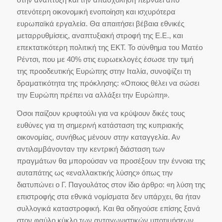
στενότερη οικονομική ενοποίηση και ισχυρότερα
ευρωπαϊκά εργαλεία. Θα απαιτήσει βέβαια εθνικές
μεταρρυθμίσεις, αναπτυξιακή στροφή της Ε.Ε., και
επεκτατικότερη πολιτική της ΕΚΤ. Το σύνθημα του Ματέο
Ρέντσι, που με 40% στις ευρωεκλογές έσωσε την τιμή
της προοδευτικής Ευρώπης στην Ιταλία, συνοψίζει τη
δραματικότητα της πρόκλησης: «Οποιος θέλει να σώσει
την Ευρώπη πρέπει να αλλάξει την Ευρώπη».
Όσοι παίζουν κρυφτούλι για να κρύψουν δικές τους
ευθύνες για τη σημερινή κατάσταση της κυπριακής
οικονομίας, συνήθως μένουν στην καταγγελία. Αν
αντιλαμβάνονταν την κεντρική διάσταση των
πραγμάτων θα μπορούσαν να προσέξουν την έννοια της
αυταπάτης ως «εναλλακτικής λύσης» όπως την
διατυπώνει ο Γ. Παγουλάτος στον ίδιο άρθρο: «η λύση της
επιστροφής στα εθνικά νομίσματα δεν υπάρχει, θα ήταν
συλλογικά καταστροφική. Και θα οδηγούσε επίσης ξανά
στον φαύλο κύκλο των ανταγωνιστικών υποτιμήσεων,