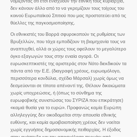
νομίζοντας ότι έτσι ενισχύουν την εθνική τους κυριαρχία,
δεν κάνουν άλλο από το να γκρεμίζουν τους τοίχους του
κοινού Ευρωπαϊκού Σπιτιού που μας προστατεύει από τις
θύελλες της παγκοσμιοποίησης.
Οι εθνικιστές του Βορρά σφυροκοπούν τις ρυθμίσεις των
Βρυξελλών, που τάχα εμποδίζουν τη βιομηχανία τους να
αναπτυχθεί, αλλά οι χώρες τους οφείλουν το μεγαλύτερο
όγκο εξαγωγών τους στην ενιαία αγορά. Οι
ευρωσκεπτικιστές της αριστεράς στον Νότο διεκδικούν τα
πάντα από την Ε.Ε. (διαγραφή χρέους, ευρωομόλογο,
περισσότερα κονδύλια, σχέδιο Μάρσαλ) χωρίς όμως να
δεσμεύονται σε τίποτα απέναντί της. Θέλουν δικαιώματα
χωρίς υποχρεώσεις, ή (όπως το σύνθημα της
ευρωφοβικής συνιστώσας του ΣΥΡΙΖΑ που επικράτησε)
«καμιά θυσία για το ευρώ». Προφανώς καμία Ευρώπη
αλληλεγγύης δεν οικοδομείται στην απουσία εθνικής
ευθύνης, και καμία αμοιβαιοποίηση χρέους δεν νοείται
χωρίς εγγυήσεις δημοσιονομικής πειθαρχίας. Η έξοδος
στην ανάπτυξη και την απασχόληση περνάει από