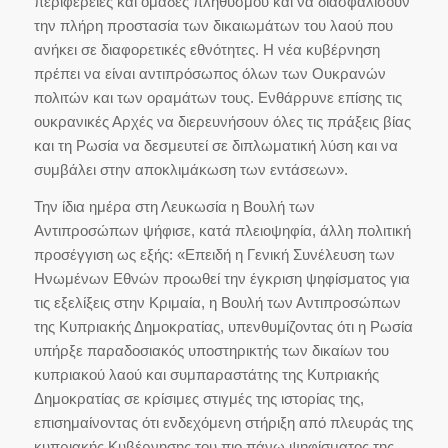
περιφέρειες και ομάδες πληθυσμού και να διασφαλίσουν
την πλήρη προστασία των δικαιωμάτων του λαού που
ανήκει σε διαφορετικές εθνότητες. Η νέα κυβέρνηση
πρέπει να είναι αντιπρόσωπος όλων των Ουκρανών
πολιτών και των οραμάτων τους. Ενθάρρυνε επίσης τις
ουκρανικές Αρχές να διερευνήσουν όλες τις πράξεις βίας
και τη Ρωσία να δεσμευτεί σε διπλωματική λύση και να
συμβάλει στην αποκλιμάκωση των εντάσεων».
Την ίδια ημέρα στη Λευκωσία η Βουλή των
Αντιπροσώπων ψήφισε, κατά πλειοψηφία, άλλη πολιτική
προσέγγιση ως εξής: «Επειδή η Γενική Συνέλευση των
Ηνωμένων Εθνών προωθεί την έγκριση ψηφίσματος για
τις εξελίξεις στην Κριμαία, η Βουλή των Αντιπροσώπων
της Κυπριακής Δημοκρατίας, υπενθυμίζοντας ότι η Ρωσία
υπήρξε παραδοσιακός υποστηρικτής των δικαίων του
κυπριακού λαού και συμπαραστάτης της Κυπριακής
Δημοκρατίας σε κρίσιμες στιγμές της ιστορίας της,
επισημαίνοντας ότι ενδεχόμενη στήριξη από πλευράς της
κυπριακής Κυβέρνησης του πιο πάνω ψηφίσματος της