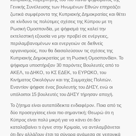
Γενικής Συνέλευσης των Ηνωμένων Εθνών επηρεάζει
ζωτικά συμφέροντα της Κυπριακής Δημοκρατίας και θέτει
σε κίνδυνο τις πολύτιμες σχέσεις της Κύπρου με τη
Ρωσική Ομοσπονδία, με ψήφισμά της καλεί την
εκτελεστική εξουσία να μην προβεί σε ενέργειες,
περιλαμβανομένων και ενεργειών σε διεθνείς
οργανισμούς, που θα διασαλεύσουν τις σχέσεις της
Κυπριακής Δημοκρατίας με τη Ρωσική Ομοσπονδία». Το
ψήφισμα υποστήριξαν 30 παρόντες Βουλευτές από το
ΑΚΕΛ, το ΔΗΚΟ, το ΚΣ ΕΔΕΚ, το ΕΥΡΩΚΟ, του
Κινήματος Οικολόγων και της Συμμαχίας Πολιτών.
Εναντίον ψήφισε ένας βουλευτής του ΔΗΣΥ, ενώ οι
υπόλοιποι 15 βουλευτές του ΔΗΣΥ τήρησαν αποχή.
Το ζήτημα είναι αυταπόδεικτα ενδιαφέρον. Ποια από τις
δύο προσεγγίσεις είναι πιο σημαντική; Θεωρώ ότι η
Κύπρος είναι πολύ μικρή για να κάνει ότι δεν
καταλαβαίνει τι έγινε στην Κριμαία, να αντιλαμβάνεται
ότι δεν αλλάζουν έτσι τα σύνορα ανάμεσα σε γειτονικά