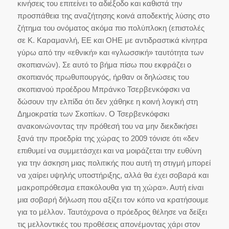
κινήσεις του επιτείνει το αδιέξοδο και καθιστά την
προσπάθεια της αναζήτησης κοινά αποδεκτής λύσης στο
ζήτημα του ονόματος ακόμα πιο πολύπλοκη (επιστολές
σε Κ. Καραμανλή, ΕΕ και ΟΗΕ με αντιδραστικά κίνητρα
γύρω από την «εθνική» και «γλωσσική» ταυτότητα των
σκοπιανών). Σε αυτό το βήμα πίσω που εκφράζει ο
σκοπιανός πρωθυπουργός, ήρθαν οι δηλώσεις του
σκοπιανού προέδρου Μπράνκο Τσερβενκόφσκι να
δώσουν την ελπίδα ότι δεν χάθηκε η κοινή λογική στη
Δημοκρατία των Σκοπίων. Ο Τσερβενκόφσκι
ανακοινώνοντας την πρόθεσή του να μην διεκδικήσει
ξανά την προεδρία της χώρας το 2009 τόνισε ότι «δεν
επιθυμεί να συμμετάσχει και να μοιράζεται την ευθύνη
για την άσκηση μιας πολιτικής που αυτή τη στιγμή μπορεί
να χαίρει υψηλής υποστήριξης, αλλά θα έχει σοβαρά και
μακροπρόθεσμα επακόλουθα για τη χώρα». Αυτή είναι
μια σοβαρή δήλωση που αξίζει τον κόπο να κρατήσουμε
για το μέλλον. Ταυτόχρονα ο πρόεδρος θέλησε να δείξει
τις μελλοντικές του προθέσεις απονέμοντας χάρι στον