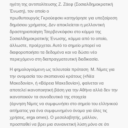
ηγέτη της αντιπολίτευσης Ζ. Ζάεφ (Σοσιαλδημοκρατική
Ένωση), τον οποίο ο
πρωθυπουργός Γκρούεφσκι κατηγόρησε για υπεξαίρεση
δημόσιου χρήματος. Δεν αποκλείεται η μελλοντική
δραστηριοποίηση Τσερβενκόφσκι στο κόμμα της
Σοσιαλδημοκρατικής Ένωσης, κόμμα από το οποίο,
άλλωστε, προέρχεται. Αυτό το σημείο μπορεί να
διαφοροποιήσει τα δεδομένα και να δώσει νέο
περιεχόμενο στη διαπραγματευτική διαδικασία.
Η φημολογούμενη ως τελευταία πρόταση Μ. Νίμιτς για
την ονομασία του σκοπιανιού κράτους («Νέα
Μακεδονία», ή «Βόρεια Μακεδονία»), φαίνεται να
αποτελεί ικανοποιητική βάση για την Αθήνα αλλά δεν την
ικανοποιούν τα συνοδευτικά της στοιχεία
(άρνηση Νίμιτς να συμφωνήσει στο σημείο του ελληνικού
αιτήματος για ένα συμφωνημένο όνομα για όλες τις
χρήσεις, erga omes). Ο μεσολαβητής, μάλλον,
προσπαθεί να βρει μια συναινετική λύση μόνο σε ότι