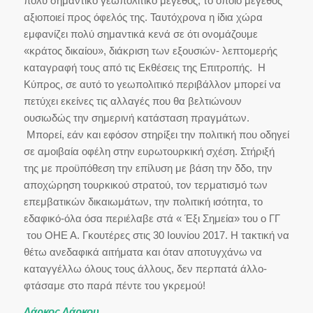
πολύ σημαντικό γεωπολιτικό μέγεθος, το οποίο μέγεθος
αξιοποιεί προς όφελός της. Ταυτόχρονα η ίδια χώρα
εμφανίζει πολύ σημαντικά κενά σε ότι ονομάζουμε
«κράτος δικαίου», διάκριση των εξουσιών- λεπτομερής
καταγραφή τους από τις Εκθέσεις της Επιτροπής. Η
Κύπρος, σε αυτό το γεωπολιτικό περιβάλλον μπορεί να
πετύχει εκείνες τις αλλαγές που θα βελτιώνουν
ουσιωδώς την σημερινή κατάσταση πραγμάτων.
Μπορεί, εάν και εφόσον στηρίξει την πολιτική που οδηγεί
σε αμοιβαία οφέλη στην ευρωτουρκική σχέση. Στήριξή
της με προϋπόθεση την επίλυση με βάση την δδο, την
αποχώρηση τουρκικού στρατού, τον τερματισμό των
επεμβατικών δικαιωμάτων, την πολιτική ισότητα, το
εδαφικό-όλα όσα περιέλαβε στά « Έξι Σημεία» του ο ΓΓ
του ΟΗΕ Α. Γκουτέρες στις 30 Ιουνίου 2017. Η τακτική να
θέτω ανεδαφικά αιτήματα και όταν αποτυγχάνω να
καταγγέλλω όλους τους άλλους, δεν περπατά άλλο-
φτάσαμε στο παρά πέντε του γκρεμού!
Λάρκος Λάρκου