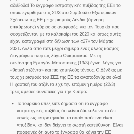
αδιέξοδα! Το έγγραφο «στρατηγικής πυξίδας της ΕΕ» το
οποίο εγκρίθηκε στις 21/3 στο Συμβούλιο Εξωτερικών
Σχέσεων της ΕΕ με χειρισμούς Δένδια (άρνηση
επικύρωσης) γύρισε σε αναφορές για την Τουρκία που
συσχετίζονταν με το καλοκαίρι του 2020 και όπως αυτές
είχαν καταγραφεί στη δήλωση των «27» τον Μάρτιο
2021. Αλλά από τότε μέχρι σήμερα ένας άλλος κόσμος
διαγράφεται-κυρίως λόγω Ουκρανικού. Με τη
συνάντηση Ερτογάν-Μητσοτακης (13/3) έγινε λόγος για
«θετική ατζέντα» και πιο χαμηλούς τόνους. Ο Δένδιας με
τους χειρισμούς του ΣΕΣ της ΕΕ τα αναποδογύρισε όλα!
Η χαοτική του ατζέντα είχε την επόμενη ημέρα (22/3)
τρεις άμεσες συνέπειες για την Κύπρο:
Το τουρκικό υπεξ είπε δημόσια ότι το έγγραφο
«στρατηγικής πυξίδας ότι «είναι δύσκολο να το δει
κανείς ως «στρατηγικό», το οποίο παύει να είναι
«πυξίδα», και δεν δείχνει τη σωστή κατεύθυνση. Είναι
προφανές ότι αυτό το έγγραφο θα κάνει την ΕΕ