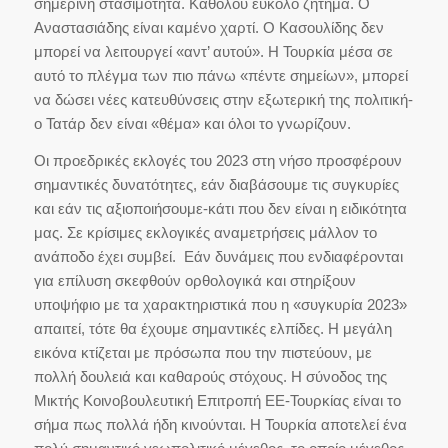
σημερινή στασιμότητα. Καθόλου εύκολο ζήτημα. Ο
Αναστασιάδης είναι καμένο χαρτί. Ο Κασουλίδης δεν
μπορεί να λειτουργεί «αντ’ αυτού». Η Τουρκία μέσα σε
αυτό το πλέγμα των πιο πάνω «πέντε σημείων», μπορεί
να δώσει νέες κατευθύνσεις στην εξωτερική της πολιτική-
ο Τατάρ δεν είναι «θέμα» και όλοι το γνωρίζουν.
Οι προεδρικές εκλογές του 2023 στη νήσο προσφέρουν
σημαντικές δυνατότητες, εάν διαβάσουμε τις συγκυρίες
και εάν τις αξιοποιήσουμε-κάτι που δεν είναι η ειδικότητα
μας. Σε κρίσιμες εκλογικές αναμετρήσεις μάλλον το
ανάποδο έχει συμβεί. Εάν δυνάμεις που ενδιαφέρονται
για επίλυση σκεφθούν ορθολογικά και στηρίξουν
υποψήφιο με τα χαρακτηριστικά που η «συγκυρία 2023»
απαιτεί, τότε θα έχουμε σημαντικές ελπίδες. Η μεγάλη
εικόνα κτίζεται με πρόσωπα που την πιστεύουν, με
πολλή δουλειά και καθαρούς στόχους. Η σύνοδος της
Μικτής Κοινοβουλευτική Επιτροπή ΕΕ-Τουρκίας είναι το
σήμα πως πολλά ήδη κινούνται. Η Τουρκία αποτελεί ένα