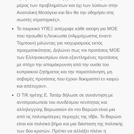
μέρος των προβλημάτων και όχι των λύσεων στην
Ανατολική Μεσόγειο και δεν θα την οδηγήσει στις
σωστές στρατηγικές».
Το τουρκικό ΥΠΕΞ απέρριψε κάθε σκέψη για ΜΟΕ
που προωθεί η Λευκωσία («Αμμόχωστος έναντι
Τύμπου») μιλώντας για «ισχυρισμούς εκτός
πραγματικότητας. Δηλώνει πως «οι προτάσεις ΜΟΕ
των Ελληνοκυπρίων είναι εξαντλημένες προτάσεις
με στόχο την απομάκρυνση από την ουσία του
κυπριακού ζητήματος και την παραπλάνηση, μη
σοβαρές προτάσεις που έχουν δοκιμαστεί εν καιρώ
και απέτυχαν».
Ο Τ/Κ ηγέτης Ε. Τατάρ δήλωσε σε συνάντηση με
αντιπροσωπεία του συνδέσμου «ενότητας και
αλληλεγγύης Βαρωσιού» ότι «το Βαρώσι είναι μια
από τις πολυτιμότερες περιοχές της τδβκ. Το Βαρώσι
είναι και πολιτικό βήμα και μια διάσταση της πολιτικής
των δύο κρατών. Πρέπει να αλλάξει πλέον η