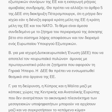
εξωτερικών συνόρων της ΕΕ και η εισαγωγή ρήτρας
αμοιβαίας συνδρομής. Θα πρέπει να αλλάξει το άρθρο 5
της ΔΕΕ στη διακήρυξη Πέτερσμπουργκ, ότι η ρήτρα δεν
ισχύει εάν η διένεξη αφορά κράτη μέλη της ΕΕ ή κράτη
μέλη της ΕΕ και του ΝΑΤΟ. Το θέμα είναι άμεσα
συνδεδεμένο με το ζήτημα του περιορισμού της άσκησης
βέτο στο σύστημα λήψης αποφάσεων και τον διορισμό
ενός Ευρωπαίου Υπουργού Εξωτερικών.
Β. για μια ισχυρή Δυτικοευρωπαϊκή Ένωση (ΔΕΕ) που να
αποτελεί τον «ευρωπαϊκό πυλώνα» άμυνας με
πρωταγωνιστικό ρόλο σε ζητήματα που αφορούν τη
Γηραιά Ήπειρο. Η ΔΕΕ θα πρέπει να ενσωματωθεί
θεσμικά στα όργανα της ΕΕ.
Γ. για τη διεύρυνση, η Κύπρος και η Μάλτα μαζί με
κάποιες χώρες της Κεντρικής και Ανατολικής Ευρώπης
που δεν ανατρέπουν το οικονομικό πλεονέκτημα των
μεσογειακών υποψηφιοτήτων μπορούν να αρχίσουν
μαζί και να συγκροτήσουν το «επόμενο κύμα»