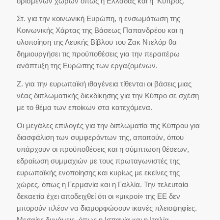
ορισμένων χωρών όπως η Ελλάδας και η Κύπρος.
Στ. για την κοινωνική Ευρώπη, η ενσωμάτωση της
Κοινωνικής Χάρτας της Βάσεως Παπανδρέου και η
υλοποίηση της Λευκής Βίβλου του Ζακ Ντελόρ θα
δημιουργήσει τις προϋποθέσεις για την περαιτέρω
ανάπτυξη της Ευρώπης των εργαζομένων.
Ζ. για την ευρωπαϊκή ιθαγένεια τίθενται οι βάσεις μιας
νέας διπλωματικής διεκδίκησης για την Κύπρο σε σχέση
με το θέμα των εποίκων στα κατεχόμενα.
Οι μεγάλες επιλογές για την διπλωματία της Κύπρου για
διασφάλιση των συμφερόντων της, απαιτούν, όπου
υπάρχουν οι προϋποθέσεις και η σύμπτωση θέσεων,
εδραίωση συμμαχιών με τους πρωταγωνιστές της
ευρωπαϊκής ενοποίησης και κυρίως με εκείνες της
χώρες, όπως η Γερμανία και η Γαλλία. Την τελευταία
δεκαετία έχει αποδειχθεί ότι οι «μικροί» της ΕΕ δεν
μπορούν πλέον να διαμορφώσουν ικανές πλειοψηφίες.
Μεσαίες δυνάμεις, όπως η Ισπανία και η Ιταλία,