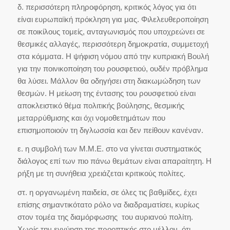
δ. περισσότερη πληροφόρηση, κριτικός λόγος για ότι
είναι ευρωπαϊκή πρόκληση για μας. Φιλελευθεροποίηση
σε ποικίλους τομείς, ανταγωνισμός που υποχρεώνει σε
θεσμικές αλλαγές, περισσότερη δημοκρατία, συμμετοχή
στα κόμματα. Η ψήφιση νόμου από την κυπριακή Βουλή
για την ποινικοποίηση του ρουσφετιού, ουδέν πρόβλημα
θα λύσει. Μάλλον θα οδηγήσει στη διακωμώδηση των
θεσμών. Η μείωση της έντασης του ρουσφετιού είναι
αποκλειστικό θέμα πολιτικής βούλησης, θεσμικής
μεταρρύθμισης και όχι νομοθετημάτων που
επισημοποιούν τη διγλωσσία και δεν πείθουν κανέναν.
ε. η συμβολή των Μ.Μ.Ε. στο να γίνεται συστηματικός
διάλογος επί των πιο πάνω θεμάτων είναι απαραίτητη. Η
ρήξη με τη συνήθεια χρειάζεται κριτικούς πολίτες.
στ. η οργανωμένη παιδεία, σε όλες τις βαθμίδες, έχει
επίσης σημαντικότατο ρόλο να διαδραματίσει, κυρίως
στον τομέα της διαμόρφωσης του αυριανού πολίτη.
Χωρίς την εγγύηση της προοπτικής στο μέλλον, ότι