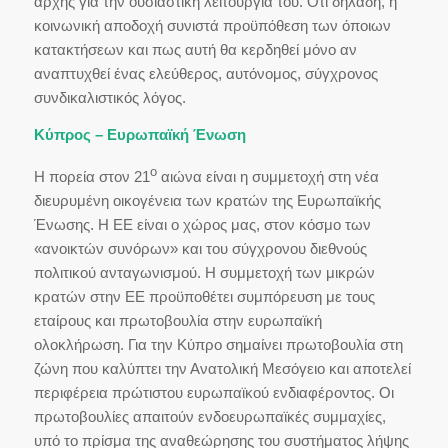
αρχής για την ουσιαστική λειτουργία του. Ότι δηλαδή, η
κοινωνική αποδοχή συνιστά προϋπόθεση των όποιων
κατακτήσεων και πως αυτή θα κερδηθεί μόνο αν
αναπτυχθεί ένας ελεύθερος, αυτόνομος, σύγχρονος
συνδικαλιστικός λόγος.
Κύπρος – Ευρωπαϊκή Ένωση
ο
Η πορεία στον 21
αιώνα είναι η συμμετοχή στη νέα
διευρυμένη οικογένεια των κρατών της Ευρωπαϊκής
Ένωσης. Η ΕΕ είναι ο χώρος μας, στον κόσμο των
«ανοικτών συνόρων» και του σύγχρονου διεθνούς
πολιτικού ανταγωνισμού. Η συμμετοχή των μικρών
κρατών στην ΕΕ προϋποθέτει συμπόρευση με τους
εταίρους και πρωτοβουλία στην ευρωπαϊκή
ολοκλήρωση. Για την Κύπρο σημαίνει πρωτοβουλία στη
ζώνη που καλύπτει την Ανατολική Μεσόγειο και αποτελεί
περιφέρεια πρώτιστου ευρωπαϊκού ενδιαφέροντος. Οι
πρωτοβουλίες απαιτούν ενδοευρωπαϊκές συμμαχίες,
υπό το πρίσμα της αναθεώρησης του συστήματος λήψης