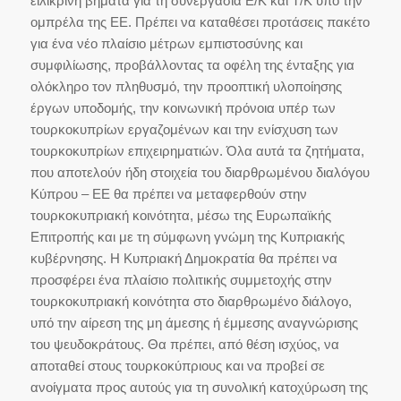
ειλικρινή βήματα για τη συνεργασία Ε/Κ και Τ/Κ υπό την
ομπρέλα της ΕΕ. Πρέπει να καταθέσει προτάσεις πακέτο
για ένα νέο πλαίσιο μέτρων εμπιστοσύνης και
συμφιλίωσης, προβάλλοντας τα οφέλη της ένταξης για
ολόκληρο τον πληθυσμό, την προοπτική υλοποίησης
έργων υποδομής, την κοινωνική πρόνοια υπέρ των
τουρκοκυπρίων εργαζομένων και την ενίσχυση των
τουρκοκυπρίων επιχειρηματιών. Όλα αυτά τα ζητήματα,
που αποτελούν ήδη στοιχεία του διαρθρωμένου διαλόγου
Κύπρου – ΕΕ θα πρέπει να μεταφερθούν στην
τουρκοκυπριακή κοινότητα, μέσω της Ευρωπαϊκής
Επιτροπής και με τη σύμφωνη γνώμη της Κυπριακής
κυβέρνησης. Η Κυπριακή Δημοκρατία θα πρέπει να
προσφέρει ένα πλαίσιο πολιτικής συμμετοχής στην
τουρκοκυπριακή κοινότητα στο διαρθρωμένο διάλογο,
υπό την αίρεση της μη άμεσης ή έμμεσης αναγνώρισης
του ψευδοκράτους. Θα πρέπει, από θέση ισχύος, να
αποταθεί στους τουρκοκύπριους και να προβεί σε
ανοίγματα προς αυτούς για τη συνολική κατοχύρωση της