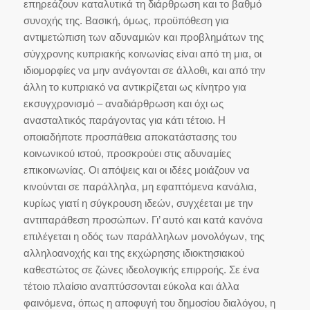
επηρεάζουν καταλυτικά τη διάρθρωση και το βαθμό
συνοχής της. Βασική, όμως, προϋπόθεση για
αντιμετώπιση των αδυναμιών και προβλημάτων της
σύγχρονης κυπριακής κοινωνίας είναι από τη μια, οι
ιδιομορφίες να μην ανάγονται σε άλλοθι, και από την
άλλη το κυπριακό να αντικρίζεται ως κίνητρο για
εκσυγχρονισμό – αναδιάρθρωση και όχι ως
ανασταλτικός παράγοντας για κάτι τέτοιο. Η
οποιαδήποτε προσπάθεια αποκατάστασης του
κοινωνικού ιστού, προσκρούει στις αδυναμίες
επικοινωνίας. Οι απόψεις και οι ιδέες μοιάζουν να
κινούνται σε παράλληλα, μη εφαπτόμενα κανάλια,
κυρίως γιατί η σύγκρουση ιδεών, συγχέεται με την
αντιπαράθεση προσώπων. Γι’ αυτό και κατά κανόνα
επιλέγεται η οδός των παράλληλων μονολόγων, της
αλληλοανοχής και της εκχώρησης ιδιοκτησιακού
καθεστώτος σε ζώνες ιδεολογικής επιρροής. Σε ένα
τέτοιο πλαίσιο αναπτύσσονται εύκολα και άλλα
φαινόμενα, όπως η αποφυγή του δημοσίου διαλόγου, η