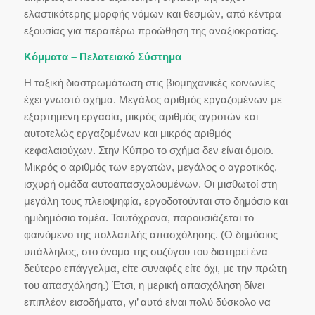
ελαστικότερης μορφής νόμων και θεσμών, από κέντρα
εξουσίας για περαιτέρω προώθηση της αναξιοκρατίας.
Κόμματα – Πελατειακό Σύστημα
Η ταξική διαστρωμάτωση στις βιομηχανικές κοινωνίες
έχει γνωστό σχήμα. Μεγάλος αριθμός εργαζομένων με
εξαρτημένη εργασία, μικρός αριθμός αγροτών και
αυτοτελώς εργαζομένων και μικρός αριθμός
κεφαλαιούχων. Στην Κύπρο το σχήμα δεν είναι όμοιο.
Μικρός ο αριθμός των εργατών, μεγάλος ο αγροτικός,
ισχυρή ομάδα αυτοαπασχολουμένων. Οι μισθωτοί στη
μεγάλη τους πλειοψηφία, εργοδοτούνται στο δημόσιο και
ημιδημόσιο τομέα. Ταυτόχρονα, παρουσιάζεται το
φαινόμενο της πολλαπλής απασχόλησης. (Ο δημόσιος
υπάλληλος, στο όνομα της συζύγου του διατηρεί ένα
δεύτερο επάγγελμα, είτε συναφές είτε όχι, με την πρώτη
του απασχόληση.) Έτσι, η μερική απασχόληση δίνει
επιπλέον εισοδήματα, γι’ αυτό είναι πολύ δύσκολο να