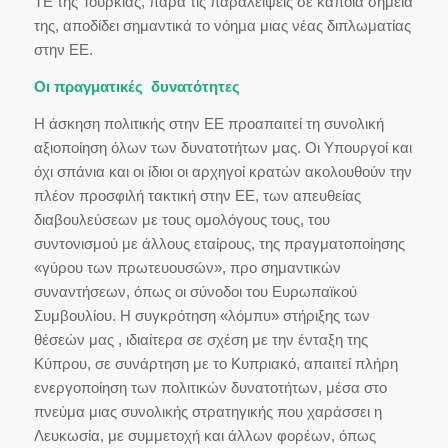
ΤΕ της Τουρκίας, παρά τις παραλείψεις σε κάποια σημεία
της, αποδίδει σημαντικά το νόημα μιας νέας διπλωματίας
στην ΕΕ.
Οι πραγματικές δυνατότητες
Η άσκηση πολιτικής στην ΕΕ προαπαιτεί τη συνολική
αξιοποίηση όλων των δυνατοτήτων μας. Οι Υπουργοί και
όχι σπάνια και οι ίδιοι οι αρχηγοί κρατών ακολουθούν την
πλέον προσφιλή τακτική στην ΕΕ, των απευθείας
διαβουλεύσεων με τους ομολόγους τους, του
συντονισμού με άλλους εταίρους, της πραγματοποίησης
«γύρου των πρωτευουσών», προ σημαντικών
συναντήσεων, όπως οι σύνοδοι του Ευρωπαϊκού
Συμβουλίου. Η συγκρότηση «λόμπυ» στήριξης των
θέσεών μας , ιδιαίτερα σε σχέση με την ένταξη της
Κύπρου, σε συνάρτηση με το Κυπριακό, απαιτεί πλήρη
ενεργοποίηση των πολιτικών δυνατοτήτων, μέσα στο
πνεύμα μιας συνολικής στρατηγικής που χαράσσει η
Λευκωσία, με συμμετοχή και άλλων φορέων, όπως