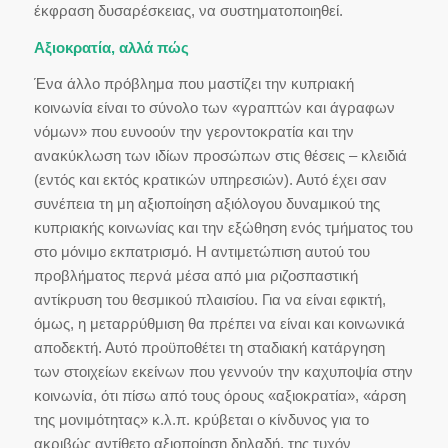
έκφραση δυσαρέσκειας, να συστηματοποιηθεί.
Αξιοκρατία, αλλά πώς
Ένα άλλο πρόβλημα που μαστίζει την κυπριακή
κοινωνία είναι το σύνολο των «γραπτών και άγραφων
νόμων» που ευνοούν την γεροντοκρατία και την
ανακύκλωση των ιδίων προσώπων στις θέσεις – κλειδιά
(εντός και εκτός κρατικών υπηρεσιών). Αυτό έχει σαν
συνέπεια τη μη αξιοποίηση αξιόλογου δυναμικού της
κυπριακής κοινωνίας και την εξώθηση ενός τμήματος του
στο μόνιμο εκπατρισμό. Η αντιμετώπιση αυτού του
προβλήματος περνά μέσα από μια ριζοσπαστική
αντίκρυση του θεσμικού πλαισίου. Για να είναι εφικτή,
όμως, η μεταρρύθμιση θα πρέπει να είναι και κοινωνικά
αποδεκτή. Αυτό προϋποθέτει τη σταδιακή κατάργηση
των στοιχείων εκείνων που γεννούν την καχυποψία στην
κοινωνία, ότι πίσω από τους όρους «αξιοκρατία», «άρση
της μονιμότητας» κ.λ.π. κρύβεται ο κίνδυνος για το
ακριβώς αντίθετο αξιοποίηση δηλαδή, της τυχόν