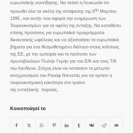
ευρωπαϊκής συνείδησης. Να πείσει η Λευκωσία ότι
ης
προωθεί όλα τα σκέλη της απόφασης της 6
Μαρτίου
1995 , και αυτήν που αφορά την ενημέρωση των
Τουρκοκυπρίων για τα οφέλη της ένταξης. Να καταθέσει
επίσης προτάσεις για ευρωπαϊκά προγράμματα
δικοινοτικής ωφέλειας και να αξιοποιήσει τα ευρωπαϊκά
βήματα για ένα θεσμοθετημένο διάλογο στους κόλπους
της ΕΕ, με την εμπειρία και το πρότυπο των
πρωτοβουλιών Πωλήν Γκρήν για του Ε/Κ και τους Τ/Κ
του Λονδίνου. Στόχος είναι να «σπάσει» το μέτωπο
αναχρονισμού του Ραούφ Ντενκτάς και να «μπει» η
τουρκοκυπριακή κοινότητα στο τραίνο
της ενταξιακής πορείας.
Κοινοποίησέ το