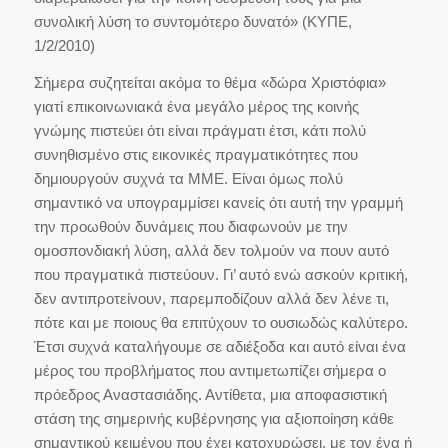
συνολική λύση το συντομότερο δυνατό» (ΚΥΠΕ,
1/2/2010)
Σήμερα συζητείται ακόμα το θέμα «δώρα Χριστόφια»
γιατί επικοινωνιακά ένα μεγάλο μέρος της κοινής
γνώμης πιστεύει ότι είναι πράγματι έτσι, κάτι πολύ
συνηθισμένο στις εικονικές πραγματικότητες που
δημιουργούν συχνά τα ΜΜΕ. Είναι όμως πολύ
σημαντικό να υπογραμμίσει κανείς ότι αυτή την γραμμή
την προωθούν δυνάμεις που διαφωνούν με την
ομοσπονδιακή λύση, αλλά δεν τολμούν να πουν αυτό
που πραγματικά πιστεύουν. Γι’ αυτό ενώ ασκούν κριτική,
δεν αντιπροτείνουν, παρεμποδίζουν αλλά δεν λένε τι,
πότε και με ποιους θα επιτύχουν το ουσιωδώς καλύτερο.
Έτσι συχνά καταλήγουμε σε αδιέξοδα και αυτό είναι ένα
μέρος του προβλήματος που αντιμετωπίζει σήμερα ο
πρόεδρος Αναστασιάδης. Αντίθετα, μια αποφασιστική
στάση της σημερινής κυβέρνησης για αξιοποίηση κάθε
σημαντικού κειμένου που έχει κατοχυρώσει, με τον ένα ή