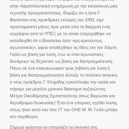
στην παραπλανητική ενημέρωση με την κατασκευή μιας
τεχνητής πραγματικότητας. Θυμίζω ότι η ήττα Γ.
Βασιλείου στις προεδρικές εκλογές του 1993, είχε
προετoιμαστεί μήνες πριν μέσα από τη διαρροή ενός
εγγράφου από το ΥΠΕΞ με το οποίο επιχειρήθηκε να
καταδειχθεί ότι ο Βασιλείου ήταν «μη αρκούντως
αγωνιστικός», αφού αποδέχθηκε τις Ιδέες και τον Χάρτη
Γκάλι ως βάση για λύση, ενώ οι «πιο αγωνιστικές
δυνάμεις» τις δέχονταν ως βάση για διαπραγμάτευση.
Πάνω σε ένα επικοινωνιακό τρυκ («βάση για λύση ή
βάση για διαπραγμάτευση») άλλαξε το πολιτικό σκηνικό,
ο νέος πρόεδρος Γ. Κληρίδης εγκατέλειψε την ουσία και
πήγαμε για μεγάλο χρονικό διάστημα συζητώντας
Μέτρα Οικοδόμησης Εμπιστοσύνης όπως Βαρώσια και
Αεροδρόμιο Λευκωσίας! Έτσι ένα επαρκές σχέδιο λύσης
όπως ήταν αυτό του τότε ΓΓ του ΟΗΕ Μ. Μ. Γκάλι μπήκε
στο περιθώριο.
Σήμερα φαίνεται να επηρεάζει το σκηνικό στις