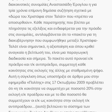
διακοινοτικές συνομιλίες Αναστασιάδη-Έρογλου η για
τρία χρόνια επίμονη δημόσια συζήτηση σχετικά με
«δώρα του Χριστόφια στον Ταλάτ» που «πρέπει να
αποσυρθούν». Κάθε παρατηρητής που βλέπει με
πληρότητα τις εξελίξεις και ενδιαφέρεται για την πρόοδο
στις συνομιλίες, αντιλαμβάνεται ότι το «πακέτο για τη
διακυβέρνηση» που συμφωνήθηκε μεταξύ Χριστόφια-
Ταλάτ είναι σημαντικό, η αξιοποίηση και όπου κριθεί
αναγκαίο η βελτίωσή του, είναι μια παραγωγική
διαδικασία και σήμερα. Το πακέτο αυτό προνοεί ε/κ
πρόεδρο και τ/κ αντιπρόεδρο, συμμετοχή κάθε
κοινότητας στις εκλογές της άλλης με σταθμισμένη ψήφο.
Αυτή η σύγκλιση όπως υποστήριξα σε άρθρο μου στην
εφημερίδα «Πολίτης» στις 17 Οκτωβρίου 2009 προβλέπει
ότι «η τ/κ κοινότητα να συμμετέχει με ποσοστό 20% στην
εκλογή ε/κ προέδρου και με το ίδιο ποσοστό θα
συμμετέχουν οι ε/κ ως κοινότητα στην εκλογή τ/κ
αντιπροέδρου…(αυτό) βελτιώνει το σύστημα των