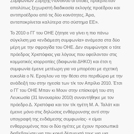
Συμφωνιών Ζυρίχης-Λονδίνου οι οποίες προέβλεπαν
απολύτως ξεχωριστή διαδικασία εκλογής προέδρου και
αντιπροέδρου από τις δύο κοινότητες. Άρα,
ανταποκρίνεται καλύτερα στο σύστημα ΕΕ».
Το 2010 ο ΓΓ του ΟΗΕ ζήτησε να γίνει η πιο πάνω
σύγκλιση μια «ενδιάμεση συμφωνία» ανάμεσα στα δύο
μέρη με την σφραγίδα του ΟΗΕ. Δεν συμφώνησε ο τότε
πρόεδρος Χριστόφιας για λόγους που οφείλονταν στις
κομματικές ισορροπίες (διαφωνία ΔΗΚΟ) και έτσι η
συμφωνία έμεινε μετέωρη για να μπορέσει με σχετική
ευκολία ο Ν. Ερογλου να την θέσει στο περιθώριο με την
ανάδειξή του στην ηγεσία των τ/κ τον Απρίλιο 2010. Έτσι
ο ΓΓ του ΟΗΕ Μπαν κι Μουν στην επίσκεψή του στη
Λευκωσία (31 Ιανουαρίου 2010) συναντήθηκε με τον
πρόεδρο Δ. Χριστόφια και τον τ/κ ηγέτη Μ. Α. Ταλάτ και
έμεινε μόνο στις δηλώσεις ενθάρρυνσης αντί στην
υπογραφή της ενδιάμεσης συμφωνίας- « είμαι
ενθαρρυμένος που οι δύο ηγέτες με έχουν προσωπικά
διαβεβαιώσει για την κοινή δέσμευσή τους για μια