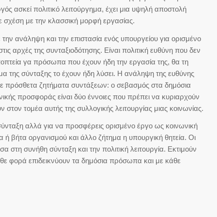
γός ασκεί πολιτικό λειτούργημα, έχει μια υψηλή αποστολή
ε σχέση με την κλασσική μορφή εργασίας.
ε την ανάληψη και την επιστασία ενός υπουργείου για ορισμένο
τις αρχές της συνταξιοδότησης. Είναι πολιτική ευθύνη που δεν
εποπτεία γα πρόσωπα που έχουν ήδη την εργασία της, θα τη
α της σύνταξης το έχουν ήδη λύσει. Η ανάληψη της ευθύνης
 με πρόσθετα ζητήματα συντάξεων: ο σεβασμός στα δημόσια
ωνικής προσφοράς είναι δύο έννοιες που πρέπει να κυριαρχούν
τον τομέα αυτής της συλλογικής λειτουργίας μιας κοινωνίας.
 σύνταξη αλλά για να προσφέρεις ορισμένο έργο ως κοινωνική
 ή βήτα οργανισμού και άλλο ζήτημα η υπουργική θητεία. Οι
σα στη συνήθη σύνταξη και την πολιτική λειτουργία. Εκτιμούν
άθε φορά επιδεικνύουν τα δημόσια πρόσωπα και με κάθε