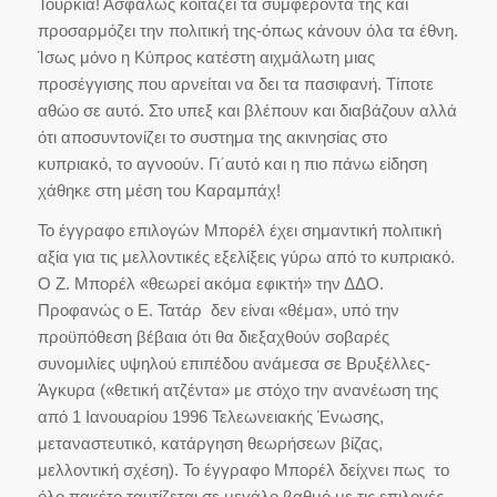
Τουρκία! Ασφαλώς κοιτάζει τα συμφέροντά της και
προσαρμόζει την πολιτική της-όπως κάνουν όλα τα έθνη.
Ίσως μόνο η Κύπρος κατέστη αιχμάλωτη μιας
προσέγγισης που αρνείται να δει τα πασιφανή. Τίποτε
αθώο σε αυτό. Στο υπεξ και βλέπουν και διαβάζουν αλλά
ότι αποσυντονίζει το συστημα της ακινησίας στο
κυπριακό, το αγνοούν. Γι΄αυτό και η πιο πάνω είδηση
χάθηκε στη μέση του Καραμπάχ!
Το έγγραφο επιλογών Μπορέλ έχει σημαντική πολιτική
αξία για τις μελλοντικές εξελίξεις γύρω από το κυπριακό.
Ο Ζ. Μπορέλ «θεωρεί ακόμα εφικτή» την ΔΔΟ.
Προφανώς ο Ε. Τατάρ δεν είναι «θέμα», υπό την
προϋπόθεση βέβαια ότι θα διεξαχθούν σοβαρές
συνομιλίες υψηλού επιπέδου ανάμεσα σε Βρυξέλλες-
Άγκυρα («θετική ατζέντα» με στόχο την ανανέωση της
από 1 Ιανουαρίου 1996 Τελεωνειακής Ένωσης,
μεταναστευτικό, κατάργηση θεωρήσεων βίζας,
μελλοντική σχέση). Το έγγραφο Μπορέλ δείχνει πως το
όλο πακέτο ταυτίζεται σε μεγάλο βαθμό με τις επιλογές