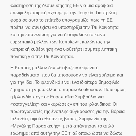
«διατήρηση της δέσμευσης της ΕΕ για μια αμοιβαία
επωφελή εταιρική σχέση» με την Τουρκία. Για πρώτη
φορά σε αυτό το επίπεδο υπογραμμίζει πως «η ΕΕ
πρέπει να συνεχίσει να υποστηρίζει την Τ/κ Κοινότητα
και την επανένωση για να διασφαλίσει το κοινό
ευρωπαϊκό μέλλον των Κυπρίων», καλώντας την
κυπριακή κυβέρνηση «να υιοθετήσει συμπεριληπτική
πολιτική για την Τ/κ Κοινότητα».
Η Κύπρος μάλλον δεν «διαβάζει» κείμενα ή
παραδείγματα που θα μπορούσαν να είναι χρήσιμα και
για την ίδια. Το ιρλανδικό είναι ένα ιδιαίτερα δημοφιλές
ζήτημα στη νήσο. Όλοι το παρακολουθούσαν. Πότε όμως
η Ιρλανδία πήγε σε Eυρωπαϊκα Συμβούλια για
«καταγγελίες» και «κυρώσεις» επί του ιρλανδικού; Οι
πρωταγωνιστές της ένοπλης σύγκρουσης για την Βόρεια
Ιρλανδία, αφού έθεσαν τις βάσεις-Συμφωνία της
«Μεγάλης Παρασκευής», μετά απάντησαν το απλό
ερώτημα: από αυτήν την ΕΕ τι αξιοποιώ ώστε να δώσω