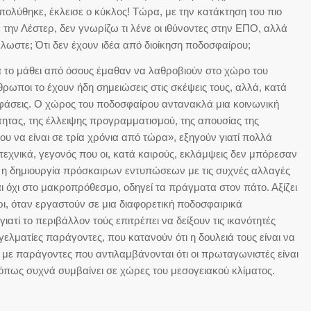
πολύθηκε, έκλεισε ο κύκλος! Τώρα, με την κατάκτηση του πιο
την Λέστερ, δεν γνωρίζω τι λένε οι ιθύνοντες στην ΕΠΟ, αλλά
λλωστε; Ότι δεν έχουν ιδέα από διοίκηση ποδοσφαίρου;
α το μάθει από όσους έμαθαν να λαθροβιούν στο χώρο του
ρωποι το έχουν ήδη σημειώσεις στις σκέψεις τους, αλλά, κατά
οφάσεις. Ο χώρος του ποδοσφαίρου αντανακλά μια κοινωνική
τητας, της έλλειψης προγραμματισμού, της απουσίας της
 να είναι σε τρία χρόνια από τώρα», εξηγούν γιατί πολλά
χνικά, γεγονός που οι, κατά καιρούς, εκλάμψεις δεν μπόρεσαν
 η δημιουργία πρόσκαιρων εντυπώσεων με τις συχνές αλλαγές
 όχι στο μακροπρόθεσμο, οδηγεί τα πράγματα στον πάτο. Αξίζει
ρι, όταν εργαστούν σε μια διαφορετική ποδοσφαιρικά
ατί το περιβάλλον τούς επιτρέπει να δείξουν τις ικανότητές
γελματίες παράγοντες, που κατανούν ότι η δουλειά τους είναι να
 με παράγοντες που αντιλαμβάνονται ότι οι πρωταγωνιστές είναι
ιοι όπως συχνά συμβαίνει σε χώρες του μεσογειακού κλίματος.