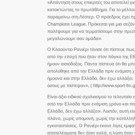
«Απάντηση στους επικριτές του αποτελεί γι
κατακτώντας το πρωτάθλημα. Για το μέλλον
παραμείνω στη Λέστερ. Ο πρόεδρος έχει πρ
Champions League. Πρόκειται για μια σεζόν
παλέψουμε για να τερματίσουμε στην πρώτ
μεγαλώνουμε σαν ομάδα».
Ο Κλαούντιο Ρανιέρι τόνισε ότι πίστευε πω
από την εποχή που ήταν στον πάγκο της Εθ
ήμουν αισιόδοξος. Πάντα πίστευα ότι θα 
απολύθηκε από την Ελλάδα πριν ενάμιση χρό
ήμουνα και στην Ελλάδα, δεν έχω αλλάξει.
όσους με πίστεψαν», ( http://www.sport-fm.gr
Είναι άξιο ειδικού σχολιασμού το τελευταίο 
από την Ελλάδα πριν ενάμιση χρόνο και πολλ
Ελλάδα, δεν έχω αλλάξει». Λοιπόν, αυτή είν
πλάνο, χωρίς υπομονή, χωρίς την κατάλληλ
εγκαταστάσεις. Ο Ρανιέρι έκανε λίγες εμφα
αποτελέσματα δεν ήταν καλά, η λύση ήταν 