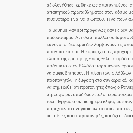
αξιολογήθηκε, κρίθηκε ως αποτυχημένος, α
απαιτητικού πρωταθλήματος στον κόσμο με 
πιθανότερο είναι να σιωπούν. Τι να πουν ά
Το μάθημε Ρανιέρι προφανώς κανείς δεν θ
ποδοσφαίρου. Αντίθετα, πολλοί σοβαροί άνθ
κανόνα, οι δεύτεροι δεν λαμβάνουν τις απ
πραγματικότητα. Η κυριαρχία της προχειρό
κλασσικής ερώτησης «πως θέλω η ομάδα μου
πράγματα στην Ελλάδα παραμένουν ερασιτε
να αμφισβητήσουν. Η πίεση των φιλάθλων,
προπονητών, η έμφαση στο συγκυριακό, και
να σημειωθεί ότι προπονητές όπως ο Ρανιέ
ατμόσφαιρα, αποδίδουν πολύ περισσότερα γι
τους. Έργασία σε πιο ήρεμο κλίμα, με επαγ
παρέχουν το αναγκαίο υλικό στους παίκτες,
οι παίκτες και οι προπονητές, και όχι οι ίδ