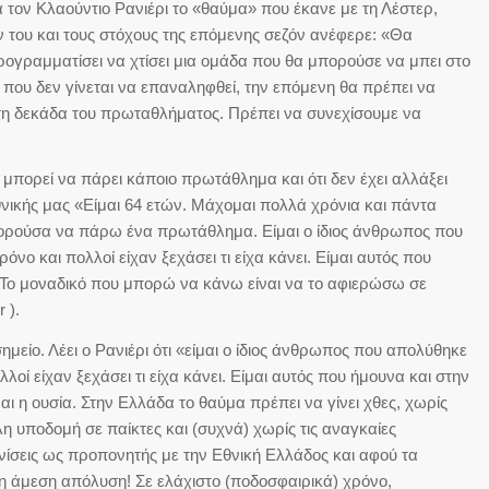
α τον Κλαούντιο Ρανιέρι το «θαύμα» που έκανε με τη Λέστερ,
 του και τους στόχους της επόμενης σεζόν ανέφερε: «Θα
ογραμματίσει να χτίσει μια ομάδα που θα μπορούσε να μπει στο
 που δεν γίνεται να επαναληφθεί, την επόμενη θα πρέπει να
η δεκάδα του πρωταθλήματος. Πρέπει να συνεχίσουμε να
ς μπορεί να πάρει κάποιο πρωτάθλημα και ότι δεν έχει αλλάξει
νικής μας «Είμαι 64 ετών. Μάχομαι πολλά χρόνια και πάντα
μπορούσα να πάρω ένα πρωτάθλημα. Είμαι ο ίδιος άνθρωπος που
νο και πολλοί είχαν ξεχάσει τι είχα κάνει. Είμαι αυτός που
 Το μοναδικό που μπορώ να κάνω είναι να το αφιερώσω σε
 ).
σημείο. Λέει ο Ρανιέρι ότι «είμαι ο ίδιος άνθρωπος που απολύθηκε
οί είχαν ξεχάσει τι είχα κάνει. Είμαι αυτός που ήμουνα και στην
αι η ουσία. Στην Ελλάδα το θαύμα πρέπει να γίνει χθες, χωρίς
η υποδομή σε παίκτες και (συχνά) χωρίς τις αναγκαίες
νίσεις ως προπονητής με την Εθνική Ελλάδος και αφού τα
η άμεση απόλυση! Σε ελάχιστο (ποδοσφαιρικά) χρόνο,