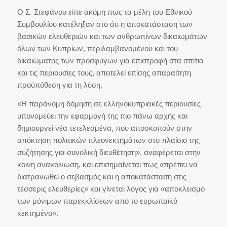
Ο Σ. Στεφάνου είπε ακόμη πως τα μέλη του Εθνικού
Συμβουλίου κατέληξαν στο ότι η αποκατάσταση των
βασικών ελευθεριών και των ανθρωπίνων δικαιωμάτων
όλων των Κυπρίων, περιλαμβανομένου και του
δικαιώματος των προσφύγων για επιστροφή στα σπίτια
και τις περιουσίες τους, αποτελεί επίσης απαραίτητη
προϋπόθεση για τη λύση.
«Η παράνομη δόμηση σε ελληνοκυπριακές περιουσίες
υπονομεύει την εφαρμογή της πιο πάνω αρχής και
δημιουργεί νέα τετελεσμένα, που αποσκοπούν στην
απόκτηση πολιτικών πλεονεκτημάτων στο πλαίσιο της
συζήτησης για συνολική διευθέτηση», αναφέρεται στην
κοινή ανακοίνωση, και επισημαίνεται πως «πρέπει να
διατρανωθεί ο σεβασμός και η αποκατάσταση στις
τέσσερις ελευθερίες» και γίνεται λόγος για «αποκλεισμό
των μόνιμων παρεκκλίσεων από το ευρωπαϊκό
κεκτημένο».