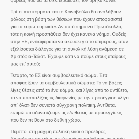
φορέας που θα τα διεκπεραιώσει; Τον βρήκε κανείς;
Τρίτο, «τα κόμματα και το Κοινοβούλιο θα αναλάβουν
ρόλους στη βάση των θέσεων που έχουν αποφασιστεί
για τα ευρωτουρκικά». Αν αυτό σημαίνει Πρωτόκολλο,
τότε η κοινή προσπάθεια δεν έχει κανένα νόημα. Ουδείς
στην ΕΕ, ενδιαφέρεται να ακούσει για το επιμέρους, όταν
εξελίσσεται διάλογος για τη συνολική λύση ανάμεσα σε
Χριστόφια-Ταλάτ. Έχουμε κάτι να πούμε στους εταίρους
μας επ’ αυτού;
Τέταρτο, το ΕΣ είναι συμβουλευτικό σώμα. Έτσι
αποφασίζουν τα συμβουλευτικά σώματα; Το να βάζεις
λίγες θέσεις από το ένα κόμμα, και λίγες από το αντίθετο,
το να πασπαλίζεις τις διαφωνίες με την προσέγγιση «λίγο
απ΄ όλα» δεν συνιστά σύγχρονη πολιτική. Αντίθετα,
εκτιμώ ότι αδυνατίζουμε τις ε/κ θέσεις με προσεγγίσεις
που δεν πείθουν στο διεθνή χώρο.
Πέμπτο, στη μάχιμη πολιτική είναι ο πρόεδρος
Χριστόφιας που είναι ο εκλεγμένος πρόεδρος, σε αυτόν