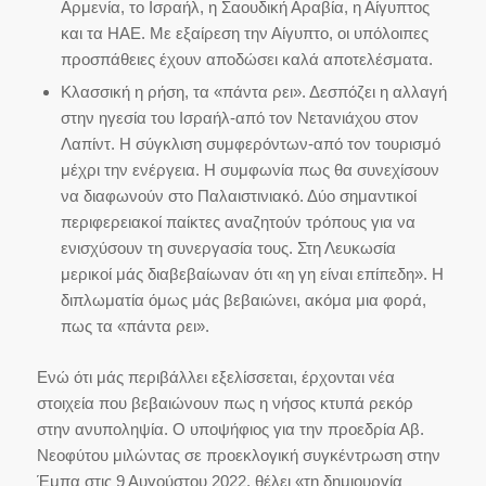
Αρμενία, το Ισραήλ, η Σαουδική Αραβία, η Αίγυπτος
και τα ΗΑΕ. Με εξαίρεση την Αίγυπτο, οι υπόλοιπες
προσπάθειες έχουν αποδώσει καλά αποτελέσματα.
Κλασσική η ρήση, τα «πάντα ρει». Δεσπόζει η αλλαγή
στην ηγεσία του Ισραήλ-από τον Νετανιάχου στον
Λαπίντ. Η σύγκλιση συμφερόντων-από τον τουρισμό
μέχρι την ενέργεια. Η συμφωνία πως θα συνεχίσουν
να διαφωνούν στο Παλαιστινιακό. Δύο σημαντικοί
περιφερειακοί παίκτες αναζητούν τρόπους για να
ενισχύσουν τη συνεργασία τους. Στη Λευκωσία
μερικοί μάς διαβεβαίωναν ότι «η γη είναι επίπεδη». Η
διπλωματία όμως μάς βεβαιώνει, ακόμα μια φορά,
πως τα «πάντα ρει».
Eνώ ότι μάς περιβάλλει εξελίσσεται, έρχονται νέα
στοιχεία που βεβαιώνουν πως η νήσος κτυπά ρεκόρ
στην ανυποληψία. Ο υποψήφιος για την προεδρία Αβ.
Νεοφύτου μιλώντας σε προεκλογική συγκέντρωση στην
Έμπα στις 9 Αυγούστου 2022, θέλει «τη δημιουργία