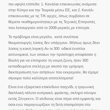
πιο υψηλό επίπεδο: 1. Κανάλια επικοινωνίας ανάμεσα
στην Κύπρο και την Τουρκία μέσω ΕΕ, και 2. Κανάλι
επικοινωνίας με τις Τ/Κ αρχές, όπως συμβαίνει σε
θέματα «καθημερινότητας» με τις Τεχνικές Επιτροπές
που λειτουργούν από το 2008-μερικές με επιτυχία.
Το πρόβλημα είναι μεγάλο, κατά συνέπεια
θαυματουργές λύσεις δεν υπάρχουν. Μήπως όμως δίνει
λύσεις η κοινή λογική; Αν οι 300 ειδικοί ένοπλοι
αστυνομικοί, των οποίων την πρόσληψη αποφάσισε η
Βουλή για να επιτηρούν τη νεκρή ζώνη, ήταν 300
εκπαιδευμένα στελέχη με σκοπό την γρήγορη
διεκπεραίωση των αιτήσεων που εκκρεμούν, θα είχαμε
σίγουρα πολύ καλύτερα αποτελέσματα!
Είναι ένα εξαιρετικό επικίνδυνο παιχνίδι, η τριγωνική
διαπλοκή «άλυτο κυπριακό, φράκτης, σκληρό σύνορο
εκτός Σένγκεν». Ο κίνδυνος είναι πέρα από εμφανής και
όσοι ενώ παραγνωρίζουν τη 5ετή στασιμότητα στο