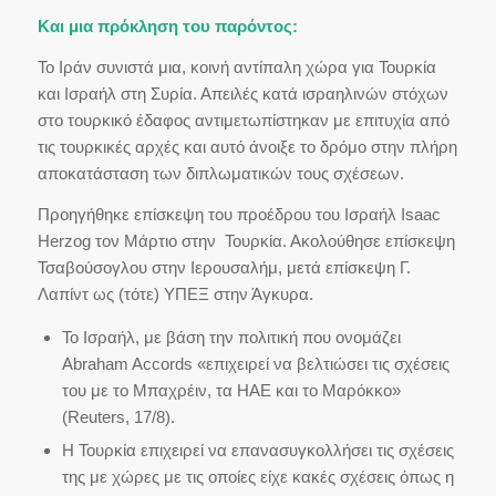
Και μια πρόκληση του παρόντος:
Το Ιράν συνιστά μια, κοινή αντίπαλη χώρα για Τουρκία
και Ισραήλ στη Συρία. Απειλές κατά ισραηλινών στόχων
στο τουρκικό έδαφος αντιμετωπίστηκαν με επιτυχία από
τις τουρκικές αρχές και αυτό άνοιξε το δρόμο στην πλήρη
αποκατάσταση των διπλωματικών τους σχέσεων.
Προηγήθηκε επίσκεψη του προέδρου του Ισραήλ Isaac
Herzog τον Μάρτιο στην Τουρκία. Ακολούθησε επίσκεψη
Τσαβούσογλου στην Ιερουσαλήμ, μετά επίσκεψη Γ.
Λαπίντ ως (τότε) ΥΠΕΞ στην Άγκυρα.
Το Ισραήλ, με βάση την πολιτική που ονομάζει
Abraham Accords «επιχειρεί να βελτιώσει τις σχέσεις
του με το Μπαχρέιν, τα ΗΑΕ και το Μαρόκκο»
(Reuters, 17/8).
Η Τουρκία επιχειρεί να επανασυγκολλήσει τις σχέσεις
της με χώρες με τις οποίες είχε κακές σχέσεις όπως η