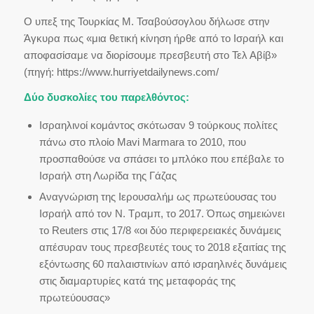
Ο υπεξ της Τουρκίας Μ. Τσαβούσογλου δήλωσε στην
Άγκυρα πως «μια θετική κίνηση ήρθε από το Ισραήλ και
αποφασίσαμε να διορίσουμε πρεσβευτή στο Τελ Αβίβ»
(πηγή: https://www.hurriyetdailynews.com/
Δύο δυσκολίες
του
παρελθόντος
:
Ισραηλινοί κομάντος σκότωσαν 9 τούρκους πολίτες
πάνω στο πλοίο Mavi Marmara το 2010, που
προσπαθούσε να σπάσει το μπλόκο που επέβαλε το
Ισραήλ στη Λωρίδα της Γάζας
Αναγνώριση της Ιερουσαλήμ ως πρωτεύουσας του
Ισραήλ από τον Ν. Τραμπ, το 2017. Όπως σημειώνει
το Reuters στις 17/8 «οι δύο περιφερειακές δυνάμεις
απέσυραν τους πρεσβευτές τους το 2018 εξαιτίας της
εξόντωσης 60 παλαιστινίων από ισραηλινές δυνάμεις
στις διαμαρτυρίες κατά της μεταφοράς της
πρωτεύουσας»