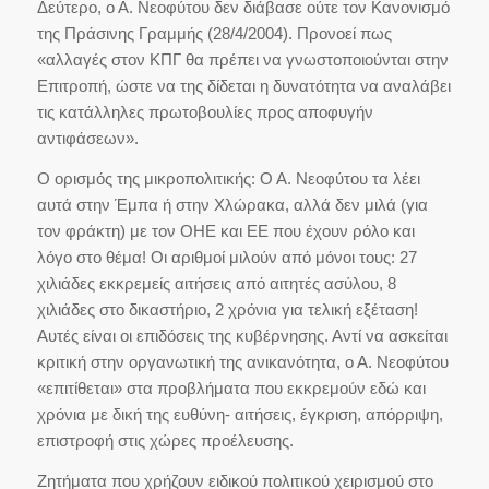
Δεύτερο, ο Α. Νεοφύτου δεν διάβασε ούτε τον Κανονισμό
της Πράσινης Γραμμής (28/4/2004). Προνοεί πως
«αλλαγές στον ΚΠΓ θα πρέπει να γνωστοποιούνται στην
Επιτροπή, ώστε να της δίδεται η δυνατότητα να αναλάβει
τις κατάλληλες πρωτοβουλίες προς αποφυγήν
αντιφάσεων».
Ο ορισμός της μικροπολιτικής: Ο Α. Νεοφύτου τα λέει
αυτά στην Έμπα ή στην Χλώρακα, αλλά δεν μιλά (για
τον φράκτη) με τον ΟΗΕ και ΕΕ που έχουν ρόλο και
λόγο στο θέμα! Οι αριθμοί μιλούν από μόνοι τους: 27
χιλιάδες εκκρεμείς αιτήσεις από αιτητές ασύλου, 8
χιλιάδες στο δικαστήριο, 2 χρόνια για τελική εξέταση!
Αυτές είναι οι επιδόσεις της κυβέρνησης. Αντί να ασκείται
κριτική στην οργανωτική της ανικανότητα, ο Α. Νεοφύτου
«επιτίθεται» στα προβλήματα που εκκρεμούν εδώ και
χρόνια με δική της ευθύνη- αιτήσεις, έγκριση, απόρριψη,
επιστροφή στις χώρες προέλευσης.
Ζητήματα που χρήζουν ειδικού πολιτικού χειρισμού στο