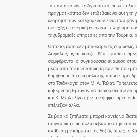
τα πάντα τα κινεί η Άγκυρα και οι τ/κ πολιτι
πραγματικότητα δεν επιβεβαιώνει αυτή τη 
εξάρτηση των κατεχομένων είναι πασιφανής
συνεχής οικονομική ενίσχυση, πληρωμή τω
ταχυδρομικές υπηρεσίες από την Τουρκία, 
Ωστόσο, αυτό δεν μπλοκάρει τις ζυμώσεις, 
Ασφαλώς τις περιορίζει, θέτει εμπόδια, όμω
συμφέροντα, οι συγκρούσεις ανάμεσα στους τ
μέσα από την κινητοποίηση των τ/κ που μπή
θυμηθούμε ότι ο κεμαλιστής πρώην πρόεδρο
στο Τσιάνκαγια στον Μ. Α. Ταλάτ. Το τελευ
κυβέρνηση Ερτογάν να περιορίσει την επιρ
και Κ. Μπιλτ λίγο πριν την ψηφοφορία, επίσ
επέλεξαν άλλα.
Σε βασικά ζητήματα μπορεί κανείς να διαπι
(συγκριτικά) πιο πολύ σεβασμό στην κυπρια
αντίθεση με κόμματα της δεξιάς όπως το Κ