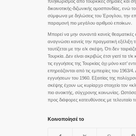
πληθωρισμός από τουρκικές σημαίες και ση
δικοινοτικής-διζωνικής ομοσπονδίας, ενώ τ
σύμφωνα με δηλώσεις του Έρογλου, την επι
παραμονή πιο μεγάλου αριθμού εποίκων.
Μπορεί να μην συναντά κανείς θεαματικές α
αναγνώσει κανείς την πραγματική εξέλιξη της
ταυτίζεται με την ε/κ σκέψη. Ότι δεν ταιρι
Τουρκία. Δεν είναι ακριβώς έτσι γιατί τα τ/
τις εγγυήσεις της Τουρκίας όχι μόνο κατ’ ε
επηρεάζονται από τις εμπειρίες του 1963/4.
εγγυήσεων του 1960. Εξαιτίας της πολύχρονη
σκέψης έχουν ως κυρίαρχο στοιχείο τον «κλ
πιο ανοικτής, σύγχρονης κοινωνίας. Ωστόσ
προς διάφορες κατευθύνσεις με τελευταίο τ
Κοινοποίησέ το