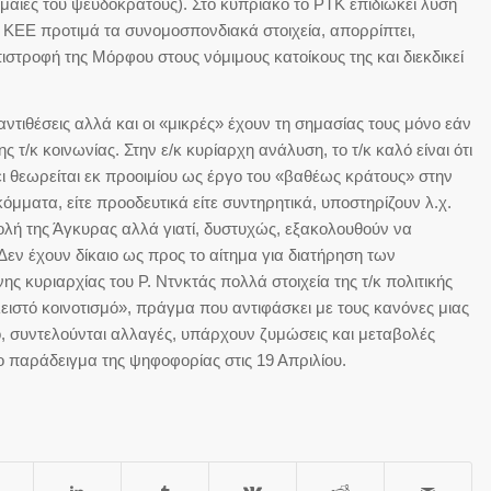
μαίες του ψευδοκράτους). Στο κυπριακό το ΡΤΚ επιδιώκει λύση
ο ΚΕΕ προτιμά τα συνομοσπονδιακά στοιχεία, απορρίπτει,
στροφή της Μόρφου στους νόμιμους κατοίκους της και διεκδικεί
ντιθέσεις αλλά και οι «μικρές» έχουν τη σημασίας τους μόνο εάν
 τ/κ κοινωνίας. Στην ε/κ κυρίαρχη ανάλυση, το τ/κ καλό είναι ότι
άζει θεωρείται εκ προοιμίου ως έργο του «βαθέως κράτους» στην
κ κόμματα, είτε προοδευτικά είτε συντηρητικά, υποστηρίζουν λ.χ.
ντολή της Άγκυρας αλλά γιατί, δυστυχώς, εξακολουθούν να
 Δεν έχουν δίκαιο ως προς το αίτημα για διατήρηση των
ς κυριαρχίας του Ρ. Ντνκτάς πολλά στοιχεία της τ/κ πολιτικής
ειστό κοινοτισμό», πράγμα που αντιφάσκει με τους κανόνες μιας
ο, συντελούνται αλλαγές, υπάρχουν ζυμώσεις και μεταβολές
ο παράδειγμα της ψηφοφορίας στις 19 Απριλίου.