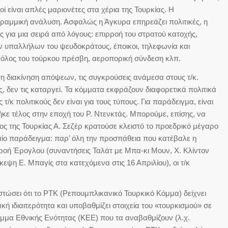
κοί είναι απλές μαριονέτες στα χέρια της Τουρκίας. Η
γραμμική ανάλυση. Ασφαλώς η Άγκυρα επηρεάζει πολιτικές, η
 για μια σειρά από λόγους: επιρροή του στρατού κατοχής,
ν υπαλλήλων του ψευδοκράτους, έποικοι, τηλεφωνία και
ρόλος του τούρκου πρέσβη, αεροπορική σύνδεση κλπ.
τη διακίνηση απόψεων, τις συγκρούσεις ανάμεσα στους τ/κ.
ς, δεν τις καταργεί. Τα κόμματα εκφράζουν διαφορετικά πολιτικά
/κ πολιτικούς δεν είναι για τους τύπους. Για παράδειγμα, είναι
κε τέλος στην εποχή του Ρ. Ντενκτάς. Μπορούμε, επίσης, να
ς της Τουρκίας Α. Σεζέρ κρατούσε κλειστό το προεδρικό μέγαρο
ταίο παράδειγμα: παρ’ όλη την προσπάθεια που κατέβαλε η
ροή Έρογλου (συναντήσεις Ταλάτ με Μπα-κι Μουν, Χ. Κλίντον
κεψη Ε. Μπαγίς στα κατεχόμενα στις 16 Απριλίου), οι τ/κ
στώσει ότι το ΡΤΚ (Ρεπουμπλικανικό Τουρκικό Κόμμα) δείχνει
κή ιδιαιτερότητα και υποβαθμίζει στοιχεία του «τουρκισμού» σε
όμμα Εθνικής Ενότητας (ΚΕΕ) που τα αναβαθμίζουν (λ.χ.