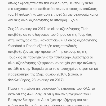
όπως εκφράζεται από την κυβέρνηση Γιλντιρίμ γίνεται
πιο καχύποπτο και επιθετικό απέναντι στους αντιπάλους
του. Η πολιτική κατάσταση επηρεάζει την οικονομία και οι
διεθνείς οίκοι αξιολόγησης το υπογραμμίζουν.
Στις 28 Ιανουαρίου 2017 «ο οίκος αξιολόγησης Fitch
υποβάθμισε τα αξιόγραφα του δημοσίου της Τουρκίας
στην κατηγορία των «σκουπιδιών». Ο οίκος αξιολόγησης
Standard & Poor’s εξέπληξε τους επενδυτές,
υποβαθμίζοντας την προοπτική της οικονομίας της
Τουρκίας σε «αρνητική» από «σταθερή». Αμφότεροι οι
οίκοι αξιολόγησης εξέφρασαν ανησυχία για την πολιτική
αστάθεια στην Τουρκία μετά το αποτυχημένο στρατιωτικό
πραξικόπημα της 15ης Ιουλίου 2016», (εφ/δα, ο
Φιλελεύθερος, 28 Ιανουαρίου 2017).
Παρά την πτώση της οικονομικής επιρροής του ΚΑΔ, το
γκάλοπ της A&G δείχνει ότι η πολιτική ηγεμονία του Τ.
Ερτογάν διατηρείται. Αυτό έχει την εξήγησή του στη
στάση του Ερτογάν κατά τη διάρκεια της απόπειρας