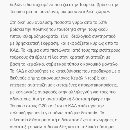
δηλώνει δυστυχισμένο που ζει στην Τουρκία, βρίσκει την
Τουρκία μια μη μοντέρνα, μια μεσανατολική χώρα».
Στη δική μου ανάλυση, ποσοστό γύρω από το 50%
βρίσκει την πολιτική του ταυτότητα στην τουρκικού
τύπου ισλαμοδημοκρατία, είναι ιδεολογικά συντηρητικό
με θρησκευτική έκφραση, και εκφράζεται κυρίως από το
ΚΑΔ. Το κόμμα αυτό πιστώνεται από τους περισσότερους
τούρκους ότι έβαλε τέλος στην κρατική ανάπτυξη με
βάση το κεμαλικό, σοβιετικού τύπου οικονομικό μοντέλο.
Το ΚΑΔ ακολούθησε τις κατευθύνσεις που προδιέγραψε ο
διεθνούς φήμης οικονομολόγος Κεμάλ Ντερβίς και
επέφερε ανάπτυξη με εκτεταμένες αποκρατικοποιήσεις,
με κοινωνικές αναφορές στην αλληλεγγύη για τους πιο
αδύνατους. Αυτή η αναπτυξιακή διάσταση έφερε την
Τουρκία στους G20 και έτσι το ΚΑΔ απέκτησε την
πολιτική ηγεμονία για πάνω από μια δεκαετία. Τα
τελευταίο διάστημα αυτή η διάσταση έχει υποχωρήσει, η
ανάπτυξη συναντά δυσκολίες και το πολιτικό σύστημα