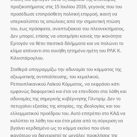
πραξικοπήματος στις 15 Ιουλίου 2016, γεγονός που του
προσέδωσε επιπρόσθετη πολιτική επιρροή, ικανή να
υπερκαλύπτει τις απώλειες από την σημαντική πτώση
του, έως πρόσφατα, αναπτυξιακού του πλεονεκτήματος.
Δεν μπορεί, επίσης να υποτιμήσει κανείς την ικανότητα
Ερτογάν να θέτει πιεστικά διλήμματα και να πολώνει το
κλίμα απέναντι στο συνήθη ηττημένο ηγέτη του ΡΛΚ Κ.
Κιλινστάρογλου.
Σταθερά υπογραμμίζω την αδυναμία του κόμματος της
αξιωματικής αντιπολίτευσης, του κεμαλικού,
Ρεπουπλικανικού Λαϊκού Κόμματος, να εκφράσει κάτι
εμφανώς διαφορετικό και έτσι να επενδύσει στα λάθη και
αδυναμίες της σημερινής κυβέρνησης Γιλντιρίμ. Δεν το
πετυχαίνει εξαιτίας της ιστορίας, της ιδεολογίας και του
ελλειμματικού προέδρου του. Αυτό επιτρέπει στο ΚΑΔ να
καλύπτει τα λάθη του και έτσι μέσα από τη σύγκριση να
βγαίνει κερδισμένο ως το κόμμα εκείνο που είναι
ικανότερο να διαχειριστεί τις μεγάλες προκλήσεις της