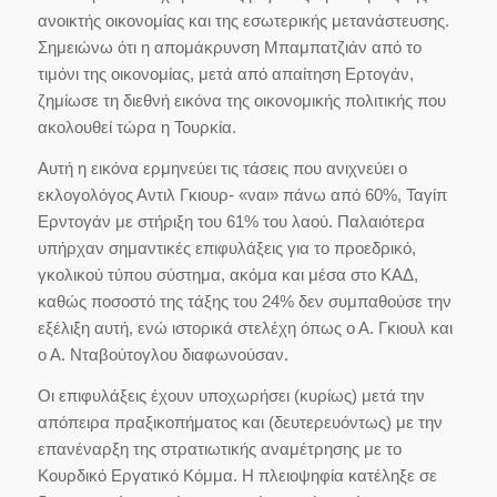
ανοικτής οικονομίας και της εσωτερικής μετανάστευσης.
Σημειώνω ότι η απομάκρυνση Μπαμπατζιάν από το
τιμόνι της οικονομίας, μετά από απαίτηση Ερτογάν,
ζημίωσε τη διεθνή εικόνα της οικονομικής πολιτικής που
ακολουθεί τώρα η Τουρκία.
Αυτή η εικόνα ερμηνεύει τις τάσεις που ανιχνεύει ο
εκλογολόγος Αντιλ Γκιουρ- «ναι» πάνω από 60%, Ταγίπ
Ερντογάν με στήριξη του 61% του λαού. Παλαιότερα
υπήρχαν σημαντικές επιφυλάξεις για το προεδρικό,
γκολικού τύπου σύστημα, ακόμα και μέσα στο ΚΑΔ,
καθώς ποσοστό της τάξης του 24% δεν συμπαθούσε την
εξέλιξη αυτή, ενώ ιστορικά στελέχη όπως ο Α. Γκιουλ και
ο Α. Νταβούτογλου διαφωνούσαν.
Οι επιφυλάξεις έχουν υποχωρήσει (κυρίως) μετά την
απόπειρα πραξικοπήματος και (δευτερευόντως) με την
επανέναρξη της στρατιωτικής αναμέτρησης με το
Κουρδικό Εργατικό Κόμμα. Η πλειοψηφία κατέληξε σε