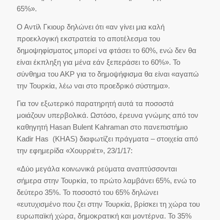
65%».
Ο Αντίλ Γκιουρ δηλώνει ότι «αν γίνει μια καλή
προεκλογική εκστρατεία το αποτέλεσμα του
δημοψηφίσματος μπορεί να φτάσει το 60%, ενώ δεν θα
είναι έκπληξη για μένα εάν ξεπεράσει το 60%». Το
σύνθημα του ΑΚΡ για το δημοψήφισμα θα είναι «αγαπώ
την Τουρκία, λέω ναι στο προεδρικό σύστημα».
Για τον εξωτερικό παρατηρητή αυτά τα ποσοστά
μοιάζουν υπερβολικά. Ωστόσο, έρευνα γνώμης από τον
καθηγητή
Hasan Bulent Kahraman στο πανεπιστήμιο
Kadir Has (KHAS) διαφωτίζει πράγματα – στοιχεία από
την εφημερίδα «Χουρριέτ», 23/1/17:
«Δύο μεγάλα κοινωνικά ρεύματα αναπτύσσονται
σήμερα στην Τουρκία, το πρώτο λαμβάνει 65%, ενώ το
δεύτερο 35%. Το ποσοστό του 65% δηλώνει
«ευτυχισμένο που ζει στην Τουρκία, βρίσκει τη χώρα του
ευρωπαϊκή χώρα, δημοκρατική και μοντέρνα. Το 35%