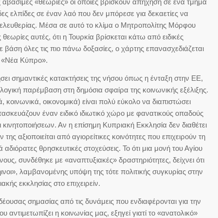
βάσιμες «θεωρίες» οι οποίες βρίσκουν απήχηση σε ένα τμήμα
ες ελπίδες σε έναν λαό που δεν μπόρεσε για δεκαετίες να
ή ελευθερίας. Μέσα σε αυτό το κλίμα ο Μητροπολίτης Μόρφου
εωρίες αυτές, ότι η Τουρκία βρίσκεται κάτω από ειδικές
 με βάση όλες τις πιο πάνω δοξασίες, ο χάρτης επανασχεδιάζεται
ια «Νέα Κύπρο».
ήσει σημαντικές κατακτήσεις της νήσου όπως η ένταξη στην ΕΕ,
λογική παρέμβαση στη δημόσια σφαίρα της κοινωνικής εξέλιξης.
 κοινωνικά, οικονομικά) είναι πολύ εύκολο να διαπιστώσει
τασκευάζουν έναν ειδικό ιδιωτικό χώρο με φανατικούς οπαδούς
 κινητοποιήσεων. Αν η επίσημη Κυπριακή Εκκλησία δεν διαθέτει
 της αξιοποιείται από αγιορείτικες κοινότητες που επιχειρούν τη
 αδιόρατες θρησκευτικές στοχεύσεις. Το ότι μια μονή του Αγίου
ους, συνδέθηκε με «αναπτυξιακές» δραστηριότητες, δείχνει ότι
ήινοι», λαμβανομένης υπόψη της τότε πολιτικής συγκυρίας στην
ακής εκκλησίας στο επιχειρείν.
 δέουσας σημασίας από τις δυνάμεις που ενδιαφέρονται για την
αντιμετωπίζει η κοινωνίας μας, εξηγεί γιατί το «ανατολικό»