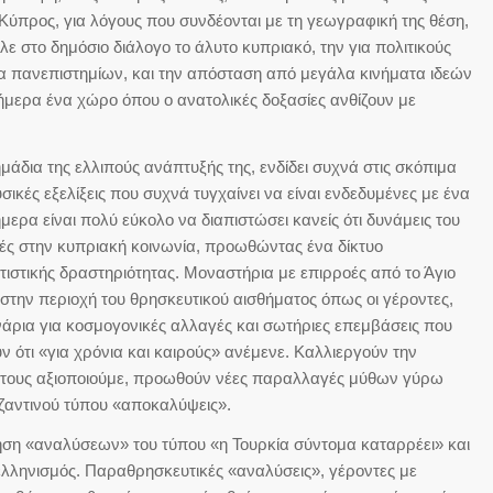
Κύπρος, για λόγους που συνδέονται με τη γεωγραφική της θέση,
 στο δημόσιο διάλογο το άλυτο κυπριακό, την για πολιτικούς
α πανεπιστημίων, και την απόσταση από μεγάλα κινήματα ιδεών
ήμερα ένα χώρο όπου ο ανατολικές δοξασίες ανθίζουν με
μάδια της ελλιπούς ανάπτυξής της, ενδίδει συχνά στις σκόπιμα
ικές εξελίξεις που συχνά τυγχαίνει να είναι ενδεδυμένες με ένα
μερα είναι πολύ εύκολο να διαπιστώσει κανείς ότι δυνάμεις του
οές στην κυπριακή κοινωνία, προωθώντας ένα δίκτυο
στικής δραστηριότητας. Μοναστήρια με επιρροές από το Άγιο
ς στην περιοχή του θρησκευτικού αισθήματος όπως οι γέροντες,
άρια για κοσμογονικές αλλαγές και σωτήριες επεμβάσεις που
 ότι «για χρόνια και καιρούς» ανέμενε. Καλλιεργούν την
ν τους αξιοποιούμε, προωθούν νέες παραλλαγές μύθων γύρω
ζαντινού τύπου «αποκαλύψεις».
ίνηση «αναλύσεων» του τύπου «η Τουρκία σύντομα καταρρέει» και
ελληνισμός. Παραθρησκευτικές «αναλύσεις», γέροντες με