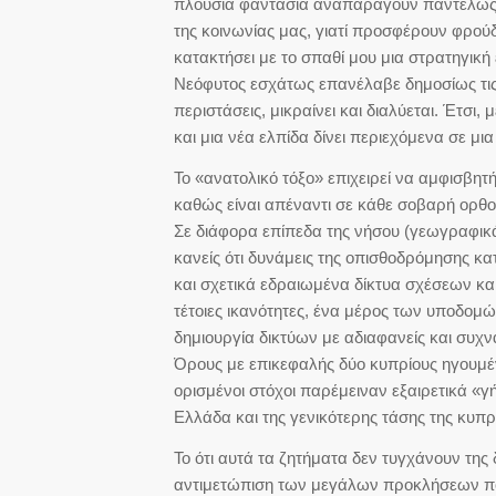
πλούσια φαντασία αναπαράγουν παντελώς α
της κοινωνίας μας, γιατί προσφέρουν φρούδ
κατακτήσει με το σπαθί μου μια στρατηγικ
Νεόφυτος εσχάτως επανέλαβε δημοσίως τις θ
περιστάσεις, μικραίνει και διαλύεται. Έτσι,
και μια νέα ελπίδα δίνει περιεχόμενα σε μ
Το «ανατολικό τόξο» επιχειρεί να αμφισβητ
καθώς είναι απέναντι σε κάθε σοβαρή ορθο
Σε διάφορα επίπεδα της νήσου (γεωγραφικά,
κανείς ότι δυνάμεις της οπισθοδρόμησης κα
και σχετικά εδραιωμένα δίκτυα σχέσεων και
τέτοιες ικανότητες, ένα μέρος των υποδομών
δημιουργία δικτύων με αδιαφανείς και συχνά
Όρους με επικεφαλής δύο κυπρίους ηγουμέν
ορισμένοι στόχοι παρέμειναν εξαιρετικά «γ
Ελλάδα και της γενικότερης τάσης της κυπρι
Το ότι αυτά τα ζητήματα δεν τυγχάνουν της
αντιμετώπιση των μεγάλων προκλήσεων που 