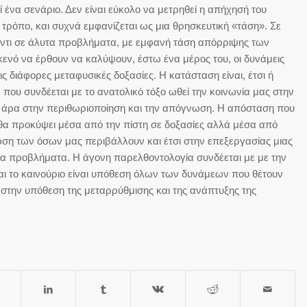
ένα σενάριο. Δεν είναι εύκολο να μετρηθεί η απήχησή του
ρόπο, και συχνά εμφανίζεται ως μια θρησκευτική «τάση». Σε
ντι σε άλυτα προβλήματα, με εμφανή τάση απόρριψης των
 κενό να έρθουν να καλύψουν, έστω ένα μέρος του, οι δυνάμεις
ς διάφορες μεταφυσικές δοξασίες. Η κατάσταση είναι, έτσι ή
ου συνδέεται με το ανατολικό τόξο ωθεί την κοινωνία μας στην
 άρα στην περιθωριοποίηση και την απόγνωση. Η απόσταση που
 θα προκύψει μέσα από την πίστη σε δοξασίες αλλά μέσα από
ωση των όσων μας περιβάλλουν και έτσι στην επεξεργασίας μιας
ετα προβλήματα. Η άγονη παρελθοντολογία συνδέεται με με την
ι το καινούριο είναι υπόθεση όλων των δυνάμεων που θέτουν
 στην υπόθεση της μεταρρύθμισης και της ανάπτυξης της