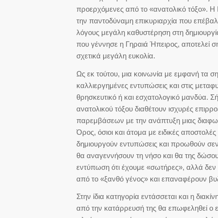
προερχόμενες από το «ανατολικό τόξο». Η 
την παντοδύναμη επικυριαρχία που επέβαλλε
λόγους μεγάλη καθυστέρηση στη δημιουργί
που γέννησε η Γηραιά Ήπειρος, αποτελεί σ
σχετικά μεγάλη ευκολία.
Ως εκ τούτου, μια κοινωνία με εμφανή τα ση
καλλιεργημένες εντυπώσεις και στις μεταφυσ
θρησκευτικό ή και εσχατολογικό μανδύα. Σή
ανατολικού τόξου διαθέτουν ισχυρές επιρρ
παρεμβάσεων με την ανάπτυξη μιας διαφωτι
Όρος, όσιοι και άτομα με ειδικές αποστολέ
δημιουργούν εντυπώσεις και προωθούν σεν
θα αναγεννήσουν τη νήσο και θα της δώσουν
εντύπωση ότι έχουμε «σωτήρες», αλλά δε
από το «ξανθό γένος» και επαναφέρουν βυ
Στην ίδια κατηγορία εντάσσεται και η διακ
από την κατάρρευσή της θα επωφεληθεί ο 