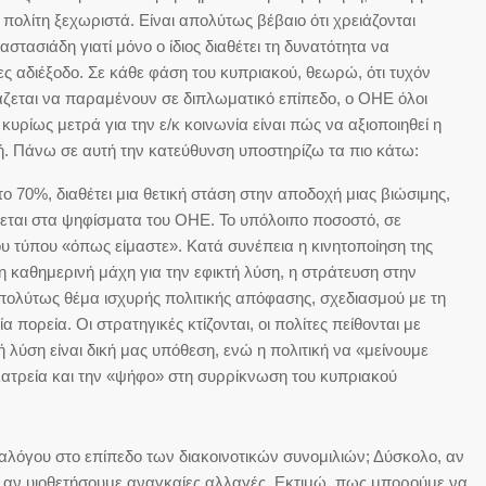
 πολίτη ξεχωριστά. Είναι απολύτως βέβαιο ότι χρειάζονται
τασιάδη γιατί μόνο ο ίδιος διαθέτει τη δυνατότητα να
ς αδιέξοδο. Σε κάθε φάση του κυπριακού, θεωρώ, ότι τυχόν
άζεται να παραμένουν σε διπλωματικό επίπεδο, ο ΟΗΕ όλοι
υρίως μετρά για την ε/κ κοινωνία είναι πώς να αξιοποιηθεί η
νή. Πάνω σε αυτή την κατεύθυνση υποστηρίζω τα πιο κάτω:
ο 70%, διαθέτει μια θετική στάση στην αποδοχή μιας βιώσιμης,
ται στα ψηφίσματα του ΟΗΕ. Το υπόλοιπο ποσοστό, σε
του τύπου «όπως είμαστε». Κατά συνέπεια η κινητοποίηση της
η καθημερινή μάχη για την εφικτή λύση, η στράτευση στην
πολύτως θέμα ισχυρής πολιτικής απόφασης, σχεδιασμού με τη
πορεία. Οι στρατηγικές κτίζονται, οι πολίτες πείθονται με
ή λύση είναι δική μας υπόθεση, ενώ η πολιτική να «μείνουμε
ολατρεία και την «ψήφο» στη συρρίκνωση του κυπριακού
αλόγου στο επίπεδο των διακοινοτικών συνομιλιών; Δύσκολο, αν
 αν υιοθετήσουμε αναγκαίες αλλαγές. Εκτιμώ, πως μπορούμε να