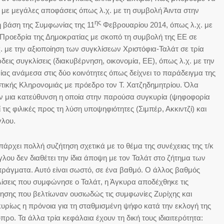
ε μεγάλες αποφάσεις όπως λ.χ. με τη συμβολή Άιντα στην
ης
βάση της Συμφωνίας της 11
Φεβρουαρίου 2014, όπως λ.χ. με
ν Προεδρία της Δημοκρατίας με σκοπό τη συμβολή της ΕΕ σε
. με την αξιοποίηση των συγκλίσεων Χριστόφια-Ταλάτ σε τρία
ις συγκλίσεις (διακυβέρνηση, οικονομία, ΕΕ), όπως λ.χ. με την
ίας ανάμεσα στις δύο κοινότητες όπως δείχνει το παράδειγμα της
ιστικής Κληρονομιάς με πρόεδρο τον Τ. Χατζηδημητρίου. Όλα
χνουν μια κατεύθυνση η οποία στην παρούσα συγκυρία (ψηφοφορία
 τις φιλικές προς τη λύση υποψηφιότητες (Σιμπέρ, Ακκιντζί) και
γλου.
άρχει πολλή συζήτηση σχετικά με το θέμα της συνέχειας της τ/κ
λου δεν διαθέτει την ίδια άποψη με τον Ταλάτ στο ζήτημα των
πράγματα. Αυτό είναι σωστό, σε ένα βαθμό. Ο άλλος βαθμός
κλίσεις που συμφώνησε ο Ταλάτ, η Άγκυρα αποδέχθηκε τις
νησης που βελτίωναν ουσιωδώς τις συμφωνίες Ζυρίχης και
κυρίως η πρόνοια για τη σταθμισμένη ψήφο κατά την εκλογή της
προ. Τα άλλα τρία κεφάλαια έχουν τη δική τους ιδιαιτερότητα: