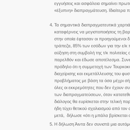
εγγυήσεις και ασφάλεια σημαίνει πρωτ
«έξυπνη» διαπραγμάτευση. Ιδιαίτερα π
Τα σημαντικά διαπραγματευτικά χαρτιά
καταφέρνεις να μεγιστοποιήσεις τη βαρ
στην οποία έφτασαν οι προηγούμενοι δ
τράπεζα, 85% των εσόδων για την ε/κ π
αύξηση στη συμβολή της τ/κ πολιτείας στ
παρελθόν και έδωσε αποτέλεσμα. Συνεπ
πρόδηλο ότι η συμμετοχή των Τουρκοκ
διαχείρισης και εκμετάλλευσης του φυ
προβλήματος με βάση τα όσα μέχρι σήμε
όλες οι εκκρεμότητες που δεν έχουν σ
των διαπραγματεύσεων, όταν κατατεθ
διάλογος θα ευρίσκεται στην τελική πο
ήδη τύχει θετικού σχολιασμού από τον
μετά, δήλωσε «ότι η μπάλα βρίσκεται 
Η δήλωση Άιντα δεν συνιστά μια αυτόμ