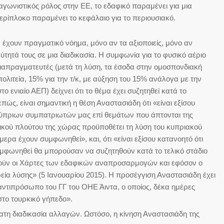
αγωνιστικός ρόλος στην ΕΕ, το εδαφικό παραμένει για μια
ερίπλοκο παραμένει το κεφάλαιο για το περιουσιακό.
 έχουν πραγματικό νόημα, μόνο αν τα αξιοποιείς, μόνο αν
ύτητά τους σε μια διαδικασία. Η συμφωνία για το φυσικό αέριο
ιαπραγματευτές (μετά τη λύση, τα έσοδα στην ομοσπονδιακή
ολιτεία, 15% για την τ/κ, με αύξηση του 15% ανάλογα με την
ο ενιαίο ΑΕΠ) δείχνει ότι το θέμα έχει συζητηθεί κατά το
ώς, είναι σημαντική η θέση Αναστασιάδη ότι «είναι εξίσου
ύπριων συμπατριωτών μας επί θεμάτων που άπτονται της
σικού πλούτου της χώρας προϋποθέτει τη λύση του κυπριακού
ρα έχουν συμφωνηθεί», και, ότι «είναι εξίσου κατανοητό ότι
υμφωνηθεί θα μπορούσαν να συζητηθούν κατά το τελικό στάδιο
ούν οι Χάρτες των εδαφικών αναπροσαρμογών και εφόσον ο
ρεία λύσης» (5 Ιανουαρίου 2015). Η προσέγγιση Αναστασιάδη έχει
 αντιπρόσωπο του ΓΓ του ΟΗΕ Άιντα, ο οποίος, δέκα ημέρες
στο τουρκικό γήπεδο».
ατη διαδικασία αλλαγών. Ωστόσο, η κίνηση Αναστασιάδη της