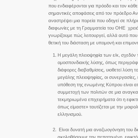
που ενδιαφέρονται για πρόοδο και τον κάθε
σημαντικές αποφάσεις από τον πρόεδρο Ανασ
αναστρέψει μια πορεία που οδηγεί σε πλήρε
διαφωνίες με τη Γραμματεία του ΟΗΕ χρει
γνωρίζουμε πώς λειτουργεί, αλλά αυτό που κ
θετική του διάσταση με υπομονή και επιμο
Η μεγάλη πλειοψηφία των ε/κ, σχεδόν τ
ομοσπονδιακής λύσης, όπως περιγράφε
διάφορες διαβαθμίσεις, υιοθετεί λύση 
μεγάλης πλειοψηφίας, οι συνεργασίες, 
υπόθεση της ενωμένης Κύπρου είναι α
συμμετοχή των πολιτών σε μια αναγκαία 
τεκμηριωμένα επιχειρήματα ότι η εφικτ
όπως είμαστε» ταυτίζεται με την μοιρ
ελληνισμού.
Είναι δυνατή μια αναζωογόνηση του δι
ακολοθήσουμε την πεπατημένη, εφικτό