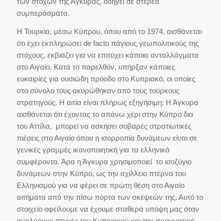
των στόχων της Άγκυρας, οδηγεί σε στέρεα
συμπεράσματα.
Η Τουρκία, μέσω Κύπρου, όπου από το 1974, αισθάνεται
ότι έχει εκπληρώσει de facto πάγιους γεωπολιτικούς της
στόχους, εκβιάζει για να επιτύχει κάποια ανταλλάγματα
στο Αιγαίο. Κατά το παρελθόν, υπήρξαν κάποιες
ευκαιρίες για ουσιώδη πρόοδο στο Κυπριακό, οι οποίες
στο σύνολο τους ακυρώθηκαν από τους τούρκους
στρατηγούς. Η αιτία είναι πλήρως εξηγήσιμη: Η Άγκυρα
αισθάνεται ότι έχοντας το απάνω χέρι στην Κύπρο δια
του Αττίλα, μπορεί να ασκήσει σοβαρές στρατιωτικές
πιέσεις στο Αιγαίο όπου η ισορροπία δυνάμεων είναι σε
γενικές γραμμές ικανοποιητική για τα ελληνικά
συμφέροντα. Άρα η Άγκυρα χρησιμοποιεί το ισοζύγιο
δυνάμεων στην Κύπρο, ως την αχίλλειο πτέρνα του
Ελληνισμού για να φέρει σε πρώτη θέση στο Αιγαίο
αιτήματα από την πίσω πόρτα των σκέψεών της. Αυτό το
στοιχείο οφείλουμε να έχουμε σταθερά υπόψη μας όταν
αναλύουμε πτυχές του Κυπριακού και την πραγματική