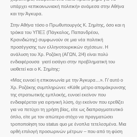
υπάρχει «επικοινωνιακή πολιτική» ανάμεσα στην Αθήνα
και την Άγκυρα.
Στην Αθήνα τόσο ο Πρωθυπουργός Κ. Σημίτης, όσο και η
τρόικα του ΥΠΕΞ (Πάγκαλος, Παπανδρέου,
Κρανιδιώτης) συμφωνούν σε μια νέα πολιτική
προσέγγισης των ελληνοτουρκικών σχέσεων. Η
ανάλυση του Χρ. Ροζάκη (ΑΓΩΝ, 2/4) είναι πολύ
ενδιαφέρουσα γιατί εισάγει στην προβληματική του
υιοθετεί και ο Κ. Σημίτης:
«Μας ευνοεί η επικοινωνία με την Άγκυρα…». Γι’ αυτό ο
Χρ. Ροζάκης συμπληρώνει: «Κάθε μέτρο απομάκρυνσης
της στρατιωτικής εμπλοκής, ευνοεί εκείνον που
ενδιαφέρεται για ειρηνική λύση, όχι εκείνον που ερεθίζει
για να πετύχει τη χρήση βίας, είτε ως διαπραγματευτικό
όπλο, είτε με τον απώτερο στόχο να πραγματώσει
τροποποίηση του status quo με ένοπλα τετελεσμένα. Μια
ορθή επιλογή προσωρινών μέτρων – που από τη φύση