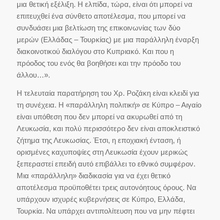
μια θετική εξέλιξη. Η ελπίδα, τώρα, είναι ότι μπορεί να
επιτευχθεί ένα σύνθετο αποτέλεσμα, που μπορεί να
συνδυάσει μια βελτίωση της επικοινωνίας των δύο
μερών (Ελλάδας – Τουρκίας) με μια παράλληλη έναρξη
διακοινοτικού διαλόγου στο Κυπριακό. Και που η
πρόοδος του ενός θα βοηθήσει και την πρόοδο του
άλλου…».
Η τελευταία παρατήρηση του Χρ. Ροζάκη είναι κλειδί για
τη συνέχεια. Η «παράλληλη πολιτική» σε Κύπρο – Αιγαίο
είναι υπόθεση που δεν μπορεί να ακυρωθεί από τη
Λευκωσία, και πολύ περισσότερο δεν είναι αποκλειστικό
ζήτημα της Λευκωσίας. Έτσι, η εποχιακή ένταση, ή
ορισμένες καχυποψίες στη Λευκωσία έχουν μερικώς
ξεπεραστεί επειδή αυτό επιβάλλει το εθνικό συμφέρον.
Μια «παράλληλη» διαδικασία για να έχει θετικό
αποτέλεσμα προϋποθέτει τρεις αυτονόητους όρους. Να
υπάρχουν ισχυρές κυβερνήσεις σε Κύπρο, Ελλάδα,
Τουρκία. Να υπάρχει αντιπολίτευση που να μην πέφτει