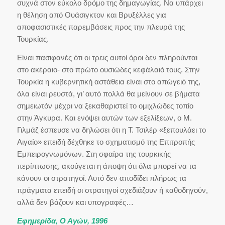
συχνά στον εύκολο δρόμο της δημαγωγίας. Να υπάρχει
η θέληση από Ουάσιγκτον και Βρυξέλλες για
αποφασιστικές παρεμβάσεις προς την πλευρά της
Τουρκίας.
Είναι πασιφανές ότι οι τρεις αυτοί όροι δεν πληρούνται
στο ακέραιο- στο πρώτο ουσιώδες κεφάλαιό τους. Στην
Τουρκία η κυβερνητική αστάθεια είναι στο απώγειό της,
όλα είναι ρευστά, γι’ αυτό πολλά θα μείνουν σε βήματα
σημειωτόν μέχρι να ξεκαθαριστεί το ομιχλώδες τοπίο
στην Άγκυρα. Και ενόψει αυτών των εξελίξεων, ο Μ.
Γιλμάζ έσπευσε να δηλώσει ότι η Τ. Τσιλέρ «ξεπουλάει το
Αιγαίο» επειδή δέχθηκε το σχηματισμό της Επιτροπής
Εμπειρογνωμόνων. Στη σφαίρα της τουρκικής
περίπτωσης, ακούγεται η άποψη ότι όλα μπορεί να τα
κάνουν οι στρατηγοί. Αυτό δεν αποδίδει πλήρως τα
πράγματα επειδή οι στρατηγοί σχεδιάζουν ή καθοδηγούν,
αλλά δεν βάζουν και υπογραφές…
Εφημερίδα, Ο Αγών, 1996