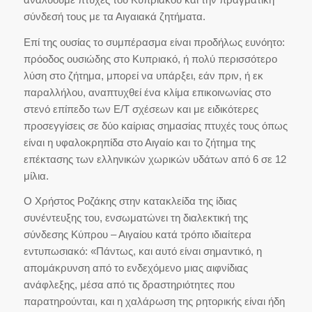
σύνδεσή τους με τα Αιγαιακά ζητήματα.
Επί της ουσίας το συμπέρασμα είναι προδήλως ευνόητο:
πρόοδος ουσιώδης στο Κυπριακό, ή πολύ περισσότερο
λύση στο ζήτημα, μπορεί να υπάρξει, εάν πριν, ή εκ
παραλλήλου, αναπτυχθεί ένα κλίμα επικοινωνίας στο
στενό επίπεδο των Ε/Τ σχέσεων και με ειδικότερες
προσεγγίσεις σε δύο καίριας σημασίας πτυχές τους όπως
είναι η υφαλοκρηπίδα στο Αιγαίο και το ζήτημα της
επέκτασης των ελληνικών χωρικών υδάτων από 6 σε 12
μίλια.
Ο Χρήστος Ροζάκης στην κατακλείδα της ίδιας
συνέντευξης του, ενσωματώνει τη διαλεκτική της
σύνδεσης Κύπρου – Αιγαίου κατά τρόπο ιδιαίτερα
εντυπωσιακό: «Πάντως, και αυτό είναι σημαντικό, η
απομάκρυνση από το ενδεχόμενο μιας αιφνίδιας
ανάφλεξης, μέσα από τις δραστηριότητες που
παρατηρούνται, και η χαλάρωση της ρητορικής είναι ήδη