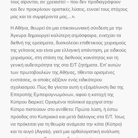
τους αίρονται, αν χρειαστεί – που δεν προδιαγράφουν
και δεν προκρίνουν οριστικές λύσεις, ευνοεί τους στόχους
μας και τα συμφέροντα μας…».
Η Αθήνα, θεωρεί ότι μια επικοινωνιακή σύνδεση με την
Άγκυρα δημιουργεί καλύτερη ατμόσφαιρα, ενισχύει τα
διεθνή της ερείσματα, δυσκολεύει επιθετικούς χειρισμούς
της γείτονος και είναι μια ελληνική απάντηση, με ειδικούς
χειρισμούς, στη στάση της διεθνούς κοινότητας και τη
γενική ουδετερότητα της στα Ε/Τ ζητήματα. Επ’ αυτών
των πρωτοβουλιών της Αθήνας, τίθενται ορισμένες
ενστάσεις, οι οποίες αξίζουν ενός ειδικότερου
σχολιασμού. Πώς θα γίνεται αυτή η εξομάλυνση δια της
Επιτροπής Εμπειρογνωμόνων, αφού η κατοχή της
Κύπρου διαρκεί; Ορισμένοι πολιτικοί αρχηγοί στην
Κύπρο πιστεύουν στο αντίθετο: Πρώτα λύση, ή έστω
πρόοδος στο Κυπριακό και μετά διάλογος στα Ε/Τ. Ίσως
να πρόκειται για τη θεωρία ανάμεσα την κότα (Κύπρο)
και το αυγό (Αιγαίο), γιατί μια ορθολογιστική ανάλυση