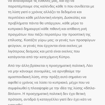
να αναλάβουμε τις ευθύνες μας, και όχι να
παραπέμπουμε στις καλένδες κάθε τι που συνδέεται με
τη λύση γιατί ο χρόνος αλλάζει τα δεδομένα και
περιπλέκει κάθε μελλοντική κίνηση. Δυσκολίες και
προβλήματα πάντα θα υπάρχουν, κάθε μέρα το
κυπριακό δημιουργεί κάθε πιθανή και απίθανη ροή
πραγμάτων που πιέζει περαιτέρω την προοπτική της
επίλυσης. Κοιτάξτε γύρω μας: οι γενιές των προσφύγων
φεύγουν, οι γενιές που έρχονται είναι εκείνες με
λιγότερους δεσμούς και μετά είναι εκείνες που
κατάγονται από την κατεχόμενη Κύπρο.
Από την άλλη βρίσκεται η προσχηματική πολιτική. Λέει
να μην κάνουμε συνομιλίες, να αρνηθούμε την
ομοσπονδιακή λύση, στην πράξη αυτό σημαίνει να
αφεθεί ο χρόνος να λύσει το κυπριακό, μέχρι που να
συμφιλιωθεί η πλειοψηφία με την ιδέα της λύσης «δίπλα-
δίπλα»». Η προσχηματική πολιτική δεν έχει θετική
πρόταση, αντιδρά ή καταγγέλλει γιατί δεν έχει κάτι να
εισηγηθεί.